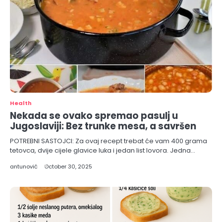
Health
Nekada se ovako spremao pasulj u
Jugoslaviji: Bez trunke mesa, a savršen
POTREBNI SASTOJCI: Za ovaj recept trebat će vam 400 grama
tetovca, dvije cijele glavice luka i jedan list lovora. Jedna…
antunović
October 30, 2025