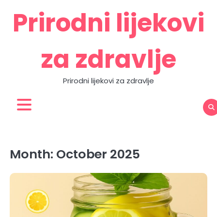
Skip
Prirodni lijekovi
to
content
za zdravlje
Prirodni lijekovi za zdravlje
Zdravlje
Home
Contact
About
Privacy
prirodno
Us
Us
Policy
Month:
October 2025