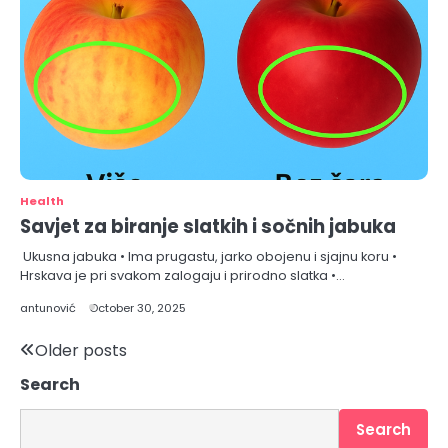
Health
Savjet za biranje slatkih i sočnih jabuka
Ukusna jabuka • Ima prugastu, jarko obojenu i sjajnu koru •
Hrskava je pri svakom zalogaju i prirodno slatka •…
antunović
October 30, 2025
Posts
Older posts
Search
navigation
Search