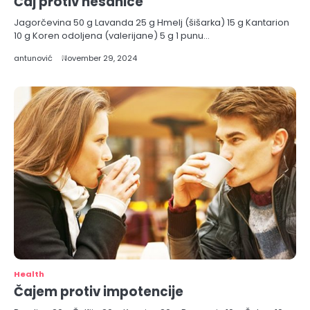
Čaj protiv nesanice
Jagorčevina 50 g Lavanda 25 g Hmelj (šišarka) 15 g Kantarion
10 g Koren odoljena (valerijane) 5 g 1 punu…
antunović
November 29, 2024
Health
Čajem protiv impotencije