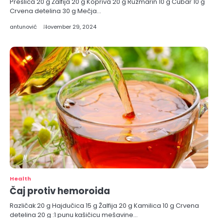
Preslica 20 g Žalfija 20 g Kopriva 20 g Ruzmarin 10 g Čubar 10 g
Crvena detelina 30 g Mečja…
antunović
November 29, 2024
Health
Čaj protiv hemoroida
Različak 20 g Hajdučica 15 g Žalfija 20 g Kamilica 10 g Crvena
detelina 20 g :1 punu kašičicu mešavine…