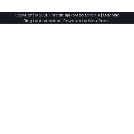
Copyright © 2026
Prirodni lijekovi za zdravlje
| Magnific
Blog by
Ascendoor
| Powered by
WordPress
.