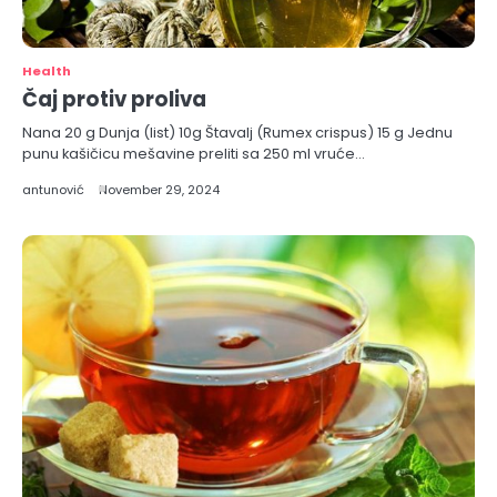
Health
Čaj protiv proliva
Nana 20 g Dunja (list) 10g Štavalj (Rumex crispus) 15 g Jednu
punu kašičicu mešavine preliti sa 250 ml vruće…
antunović
November 29, 2024