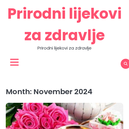
Skip
Prirodni lijekovi
to
content
za zdravlje
Prirodni lijekovi za zdravlje
Zdravlje
Home
Contact
About
Privacy
prirodno
Us
Us
Policy
Month:
November 2024