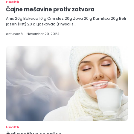
Health
Čajne mešavine protiv zatvora
Anis 20g Bokvica 10 g Crni slez 20g Zova 20 g Kamilica 20g Beli
jasen (list) 20 g Ljoskovac (Physalis…
antunović
November 29, 2024
Health