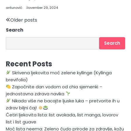
antunović
November 29, 2024
Posts
Older posts
Search
navigation
Search
Recent Posts
Skrivena ljekovita moć zelene kyllinge (Kyllinga
brevifolia)
Započnite dan vodom od chia sjemenki –
jednostavna zdrava navika
Nikada više ne bacajte ljuske luka – pretvorite ih u
zdrav biljni čaj!
Četiri ljekovita lista: list avokada, list manga, lovorov
list i list guave
Moć lista neema: Zeleno čudo prirode za zdravlje, kožu