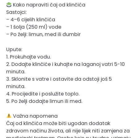
Kako napraviti čaj od klinčića
Sastojci:
– 4–6 cijelih klinčića
– 1 šolja (250 ml) vode
– Po želji: limun, med ili đumbir
Upute:
1. Prokuhajte vodu.
2. Dodajte klinčiće i kuhajte na laganoj vatri 5-10
minuta.
3. Sklonite s vatre i ostavite da odstoji još 5
minuta.
4. Procijedite i poslužite toplo.
5. Po želji dodajte limun ili med.
Važna napomena
Čaj od klinčića može biti ugodan dodatak
zdravom načinu života, ali nije lijek niti zamjena za