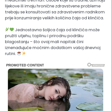
medicinski tretman. Osobe koje su trudne, uzimaju
lijekove ili imaju hronične zdravstvene probleme
trebaju se konsultovati sa zdravstvenim radnikom
prije konzumiranja velikih količina čaja od klinčića.
Jednostavna šoljica čaja od klinčića može
pružiti utjehu, toplinu i prirodnu podršku
blagostanju – što ovaj mali napitak čini
iznenađujuće moćnim dodatkom vašoj dnevnoj
rutini.