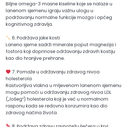
Biljne omega-3 masne kiseline koje se nalaze u
lanenom sjemenu igraju važnu ulogu u
podržavanju normalne funkcije mozga i općeg
kognitivnog zdravlja.
6. Podržava jake kosti
Laneno sjeme sadrži minerale poput magnezija i
fosfora koji doprinose održavanju zdravih kostiju
kao dio hranjive prehrane.
7. Pomaže u održavanju zdravog nivoa
holesterola
Rastvorljiva vlakna u mljevenom lanenom sjemenu
mogu pomoći u održavanju zdravog nivoa LDL
(„lošeg“) holesterola koji je već u normalnom
rasponu kada se redovno konzumira kao dio
zdravog načina života.
8. Podržava zdravu ravnotežu šećera u krvi