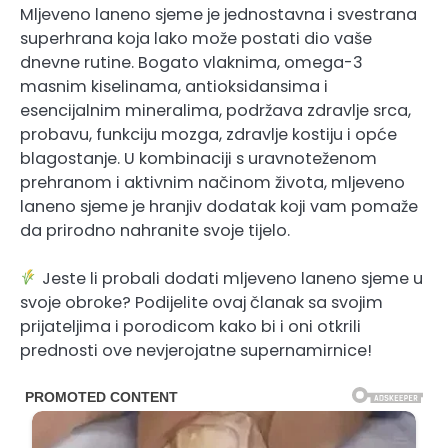
Mljeveno laneno sjeme je jednostavna i svestrana
superhrana koja lako može postati dio vaše
dnevne rutine. Bogato vlaknima, omega-3
masnim kiselinama, antioksidansima i
esencijalnim mineralima, podržava zdravlje srca,
probavu, funkciju mozga, zdravlje kostiju i opće
blagostanje. U kombinaciji s uravnoteženom
prehranom i aktivnim načinom života, mljeveno
laneno sjeme je hranjiv dodatak koji vam pomaže
da prirodno nahranite svoje tijelo.
Jeste li probali dodati mljeveno laneno sjeme u
svoje obroke? Podijelite ovaj članak sa svojim
prijateljima i porodicom kako bi i oni otkrili
prednosti ove nevjerojatne supernamirnice!