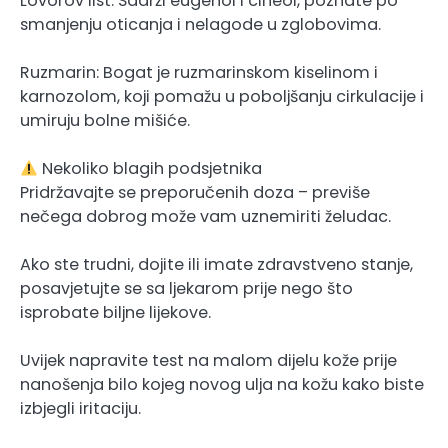
Lovorov list: Sadrži eugenol i cineol, poznate po
smanjenju oticanja i nelagode u zglobovima.
Ruzmarin: Bogat je ruzmarinskom kiselinom i
karnozolom, koji pomažu u poboljšanju cirkulacije i
umiruju bolne mišiće.
Nekoliko blagih podsjetnika
Pridržavajte se preporučenih doza – previše
nečega dobrog može vam uznemiriti želudac.
Ako ste trudni, dojite ili imate zdravstveno stanje,
posavjetujte se sa ljekarom prije nego što
isprobate biljne lijekove.
Uvijek napravite test na malom dijelu kože prije
nanošenja bilo kojeg novog ulja na kožu kako biste
izbjegli iritaciju.