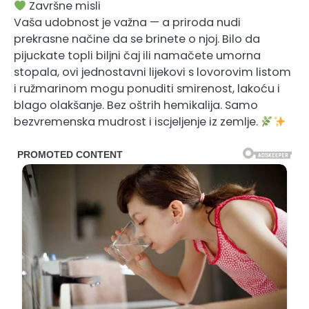
Završne misli
Vaša udobnost je važna — a priroda nudi
prekrasne načine da se brinete o njoj. Bilo da
pijuckate topli biljni čaj ili namačete umorna
stopala, ovi jednostavni lijekovi s lovorovim listom
i ružmarinom mogu ponuditi smirenost, lakoću i
blago olakšanje. Bez oštrih hemikalija. Samo
bezvremenska mudrost i iscjeljenje iz zemlje.