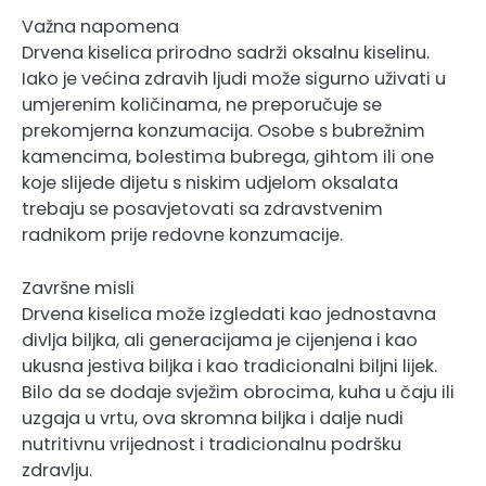
Važna napomena
Drvena kiselica prirodno sadrži oksalnu kiselinu.
Iako je većina zdravih ljudi može sigurno uživati ​​u
umjerenim količinama, ne preporučuje se
prekomjerna konzumacija. Osobe s bubrežnim
kamencima, bolestima bubrega, gihtom ili one
koje slijede dijetu s niskim udjelom oksalata
trebaju se posavjetovati sa zdravstvenim
radnikom prije redovne konzumacije.
Završne misli
Drvena kiselica može izgledati kao jednostavna
divlja biljka, ali generacijama je cijenjena i kao
ukusna jestiva biljka i kao tradicionalni biljni lijek.
Bilo da se dodaje svježim obrocima, kuha u čaju ili
uzgaja u vrtu, ova skromna biljka i dalje nudi
nutritivnu vrijednost i tradicionalnu podršku
zdravlju.