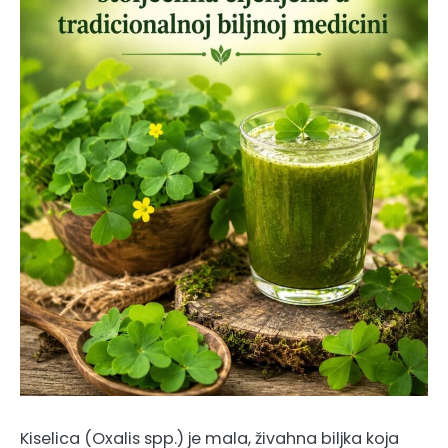
Kiselica (Oxalis spp.) je mala, živahna biljka koja