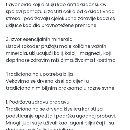
flavonoida koji djeluju kao antioksidansi. Ovi
spojevi pomažu u zaštiti ćelija od oksidativnog
stresa i podržavaju cjelokupno zdravlje kada se
uključe kao dio uravnotežene prehrane.
3. Izvor esencijalnih minerala
Listovi također pružaju male količine važnih
minerala, uključujući kalij, kalcij i magnezij, koji
doprinose zdravim mišićima, živcima i kostima.
Tradicionalna upotreba bilja
Vekovima se drvena kiselica cijeni u
tradicionalnim biljnim praksama u razne svrhe.
1. Podržava zdravu probavu
Tradicionalno se drvena kiselica koristi za
podsticanje apetita i podršku ugodnoj probavi.
Mnogi ljudi su je uživali kao lagani biljni čaj ili su
dodavali svježe listove jelima.