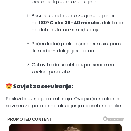
pečenje ili podmazan uljem.
Pecite u prethodno zagrejanoj rerni
na
180°C oko 35–40 minuta
, dok kolač
ne dobije zlatno-smeđu boju.
Pečen kolač prelijte šećernim sirupom
ili medom dok je još topao.
Ostavite da se ohladi, pa isecite na
kocke i poslužite.
Savjet za serviranje:
Poslužite uz šolju kafe ili čaja. Ovaj sočan kolač je
savršen za porodična okupljanja i posebne prilike.