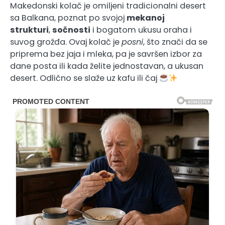
Makedonski kolač je omiljeni tradicionalni desert
sa Balkana, poznat po svojoj
mekanoj
strukturi
,
sočnosti
i bogatom ukusu oraha i
suvog grožđa. Ovaj kolač je
posni
, što znači da se
priprema bez jaja i mleka, pa je savršen izbor za
dane posta ili kada želite jednostavan, a ukusan
desert. Odlično se slaže uz kafu ili čaj