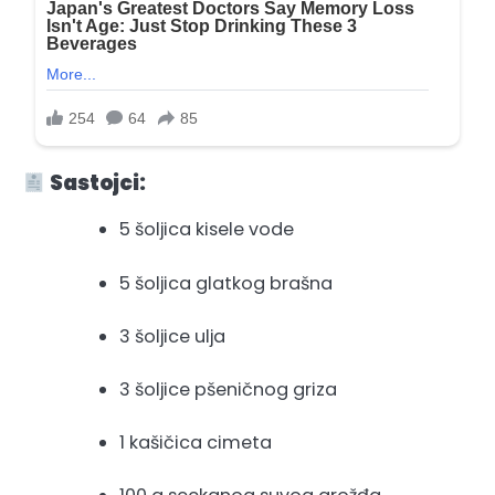
Sastojci:
5 šoljica kisele vode
5 šoljica glatkog brašna
3 šoljice ulja
3 šoljice pšeničnog griza
1 kašičica cimeta