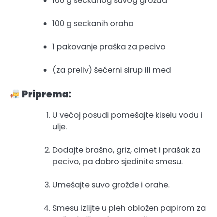
100 g seckanog suvog grožđa
100 g seckanih oraha
1 pakovanje praška za pecivo
(za preliv) šećerni sirup ili med
Priprema:
U većoj posudi pomešajte kiselu vodu i
ulje.
Dodajte brašno, griz, cimet i prašak za
pecivo, pa dobro sjedinite smesu.
Umešajte suvo grožđe i orahe.
Smesu izlijte u pleh obložen papirom za