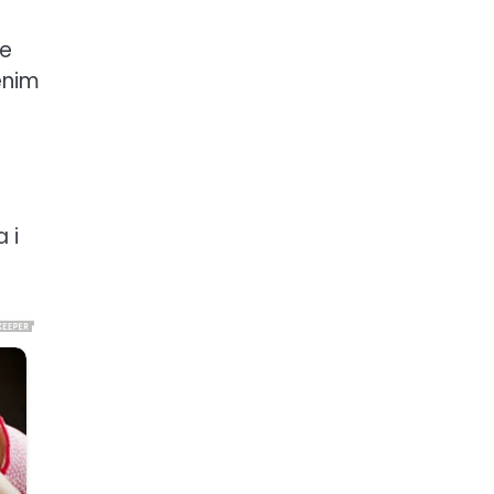
še
enim
 i