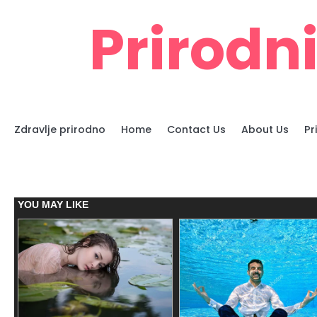
Skip
Prirodni
to
content
Zdravlje prirodno
Home
Contact Us
About Us
Pr