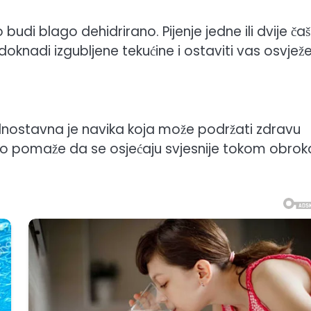
 budi blago dehidrirano. Pijenje jedne ili dvije ča
nadi izgubljene tekućine i ostaviti vas osvjež
jednostavna je navika koja može podržati zdravu
 to pomaže da se osjećaju svjesnije tokom obroka