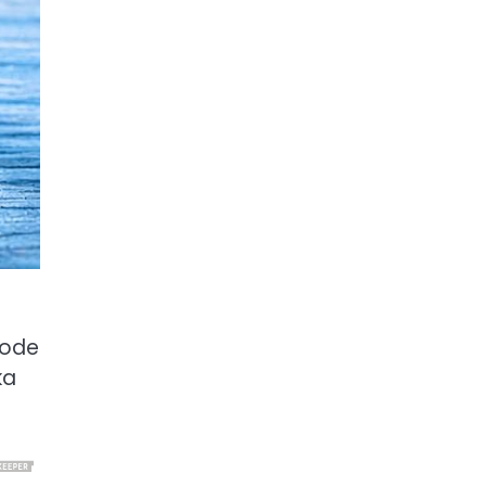
 vode
ka