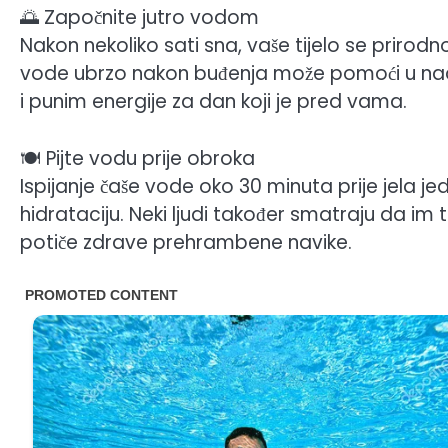
🌅 Započnite jutro vodom
Nakon nekoliko sati sna, vaše tijelo se prirodno
vode ubrzo nakon buđenja može pomoći u nadok
i punim energije za dan koji je pred vama.
🍽️ Pijte vodu prije obroka
Ispijanje čaše vode oko 30 minuta prije jela 
hidrataciju. Neki ljudi također smatraju da im
potiče zdrave prehrambene navike.