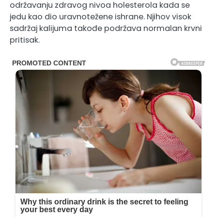
održavanju zdravog nivoa holesterola kada se
jedu kao dio uravnotežene ishrane. Njihov visok
sadržaj kalijuma takođe podržava normalan krvni
pritisak.