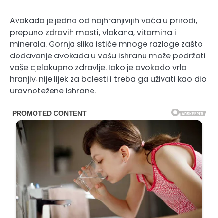
Avokado je jedno od najhranjivijih voća u prirodi,
prepuno zdravih masti, vlakana, vitamina i
minerala. Gornja slika ističe mnoge razloge zašto
dodavanje avokada u vašu ishranu može podržati
vaše cjelokupno zdravlje. Iako je avokado vrlo
hranjiv, nije lijek za bolesti i treba ga uživati ​​kao dio
uravnotežene ishrane.