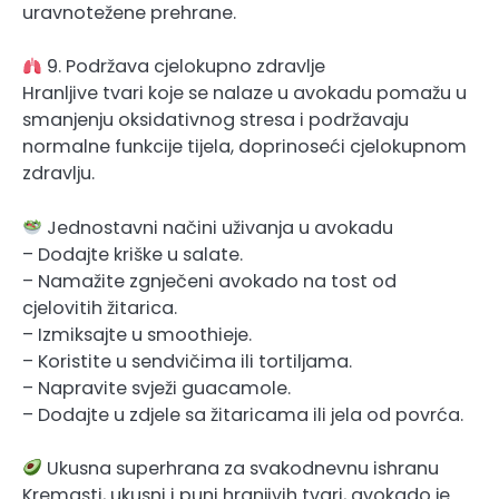
uravnotežene prehrane.
9. Podržava cjelokupno zdravlje
Hranljive tvari koje se nalaze u avokadu pomažu u
smanjenju oksidativnog stresa i podržavaju
normalne funkcije tijela, doprinoseći cjelokupnom
zdravlju.
Jednostavni načini uživanja u avokadu
– Dodajte kriške u salate.
– Namažite zgnječeni avokado na tost od
cjelovitih žitarica.
– Izmiksajte u smoothieje.
– Koristite u sendvičima ili tortiljama.
– Napravite svježi guacamole.
– Dodajte u zdjele sa žitaricama ili jela od povrća.
Ukusna superhrana za svakodnevnu ishranu
Kremasti, ukusni i puni hranjivih tvari, avokado je