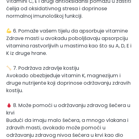
Vitamini C, E i drugi antioksidansi pomažu u zaštiti
ćelija od oksidativnog stresa i doprinose
normalnoj imunološkoj funkciji.
6. Pomaže vašem tijelu da apsorbuje vitamine
Zdrave masti u avokadu poboljšavaju apsorpciju
vitamina rastvorljivih u mastima kao što su A, D, E i
K iz druge hrane.
7. Podržava zdravlje kostiju
Avokado obezbjeđuje vitamin K, magnezijum i
druge nutrijente koji doprinose održavanju zdravih
kostiju.
8. Može pomoći u održavanju zdravog šećera u
krvi
Budući da imaju malo šećera, a mnogo vlakana i
zdravih masti, avokado može pomoći u
održavanju zdravog nivoa šećera u krvi kao dio