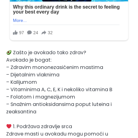
Zašto je avokado tako zdrav?
Avokado je bogat:
– Zdravim mononezasićenim mastima
– Dijetalnim vlaknima
– Kalijumom
– Vitaminima A, C, E, K i nekoliko vitamina B
– Folatom i magnezijumom
– Snažnim antioksidansima poput luteina i
zeaksantina
1. Podržava zdravlje srca
Zdrave masti u avokadu mogu pomoći u