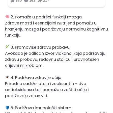
2. Pomaže u podršci funkciji mozga
Zdrave masti i esencijalni nutrijenti pomažu u
hranjenju mozga i podržavaju normalnu kognitivnu
funkciju.
3. Promoviše zdravu probavu
Avokado je odličan izvor vlakana, koja podržavaju
zdravu probavu, redovnu stolicu i uravnotežen
crijevni mikrobiom.
4. Podržava zdravlje očiju
Prirodno sadrže lutein i zeaksantin – dva
antioksidansa koji pomažu u zaštiti očiju i
podržavaju zdrav vid.
5. Podržava imunološki sistem