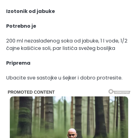
Izotonik od jabuke
Potrebno je
200 ml nezaslađenog soka od jabuke, 1 l vode, 1/2
čajne kašičice soli, par listića svežeg bosiljka
Priprema
Ubacite sve sastojke u šejker i dobro protresite.