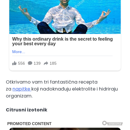
Otkrivamo vam tri fantastična recepta
za
napitke
koji nadoknađuju elektrolite i hidriraju
organizam.
Citrusni izotonik