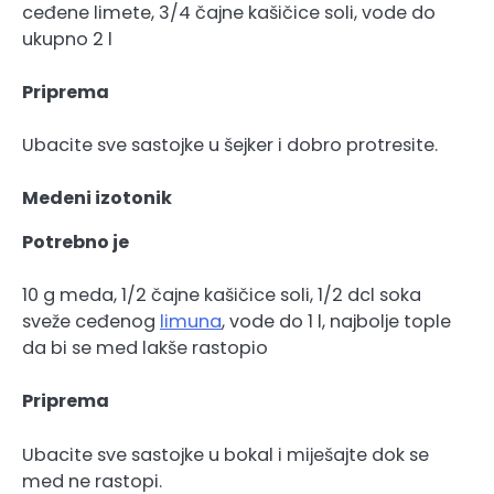
ceđene limete, 3/4 čajne kašičice soli, vode do
ukupno 2 l
Priprema
Ubacite sve sastojke u šejker i dobro protresite.
Medeni izotonik
Potrebno je
10 g meda, 1/2 čajne kašičice soli, 1/2 dcl soka
sveže ceđenog
limuna
, vode do 1 l, najbolje tople
da bi se med lakše rastopio
Priprema
Ubacite sve sastojke u bokal i miješajte dok se
med ne rastopi.