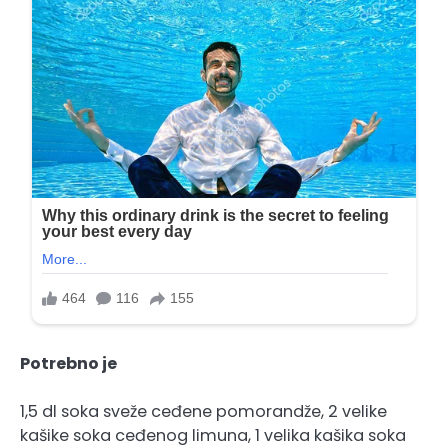
Potrebno je
1,5 dl soka sveže ceđene pomorandže, 2 velike
kašike soka ceđenog limuna, 1 velika kašika soka