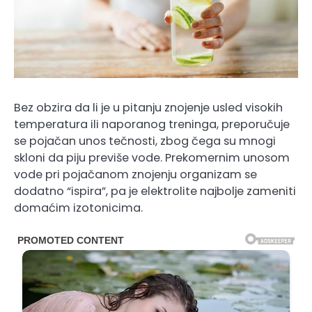
Bez obzira da li je u pitanju znojenje usled visokih
temperatura ili naporanog treninga, preporučuje
se pojačan unos tečnosti, zbog čega su mnogi
skloni da piju previše vode. Prekomernim unosom
vode pri pojačanom znojenju organizam se
dodatno “ispira”, pa je elektrolite najbolje zameniti
domaćim izotonicima.