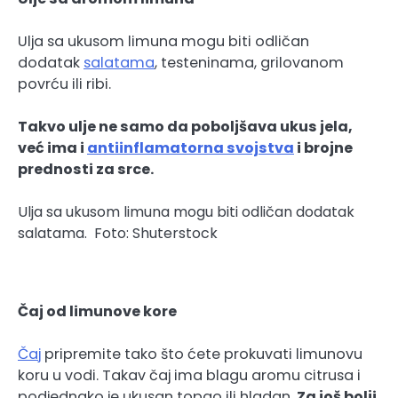
Ulja sa ukusom limuna mogu biti odličan
dodatak
salatama
, testeninama, grilovanom
povrću ili ribi.
Takvo ulje ne samo da poboljšava ukus jela,
već ima i
antiinflamatorna svojstva
i brojne
prednosti za srce.
Ulja sa ukusom limuna mogu biti odličan dodatak
salatama.
Foto: Shuterstock
Čaj od limunove kore
Čaj
pripremite tako što ćete prokuvati limunovu
koru u vodi. Takav čaj ima blagu aromu citrusa i
podjednako je ukusan topao ili hladan.
Za još bolji