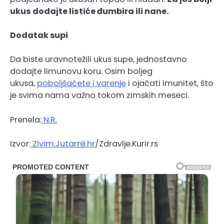
ukus dodajte listiće đumbira ili nane.
Dodatak supi
Da biste uravnotežili ukus supe, jednostavno
dodajte limunovu koru. Osim boljeg
ukusa,
poboljšaćete i varenje
i ojačati imunitet, što
je svima nama važno tokom zimskih meseci.
Prenela:
N.R.
Izvor:
Zivim.Jutarnji.hr
/Zdravlje.Kurir.rs