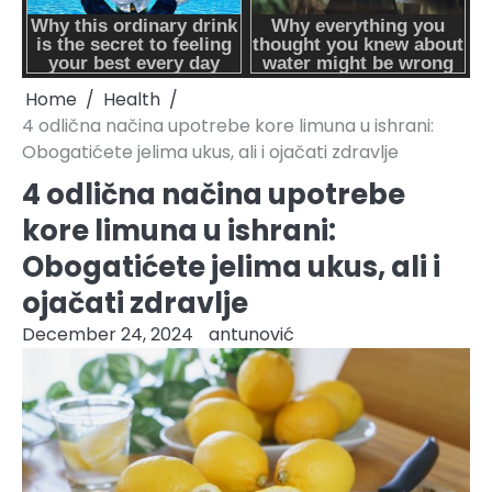
Home
Health
4 odlična načina upotrebe kore limuna u ishrani:
Obogatićete jelima ukus, ali i ojačati zdravlje
4 odlična načina upotrebe
kore limuna u ishrani:
Obogatićete jelima ukus, ali i
ojačati zdravlje
December 24, 2024
antunović