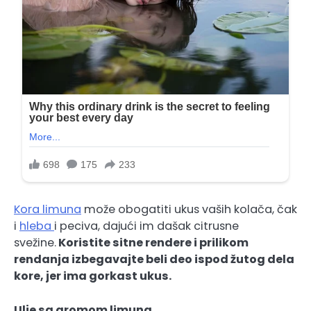
Kora limuna
može obogatiti ukus vaših kolača, čak
i
hleba
i peciva, dajući im dašak citrusne
svežine.
Koristite sitne rendere i prilikom
rendanja izbegavajte beli deo ispod žutog dela
kore, jer ima gorkast ukus.
Ulje sa aromom limuna