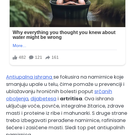
Antiupalna ishrana
se fokusira na namirnice koje
smanjuju upale u telu, čime pomaže u prevenciji i
ublažavanju hroničnih bolesti poput
srčanih
oboljenja
,
dijabetesa
i
artritisa
. Ova ishrana
uključuje voće, povrće, integralne žitarice, zdrave
masti i proteine iz ribe i mahunarki. S druge strane
treba izbegavati prerađene namirnice, rafinisane
šećere i zasićene masti. Sledi top pet antiupalnih
namirnica.