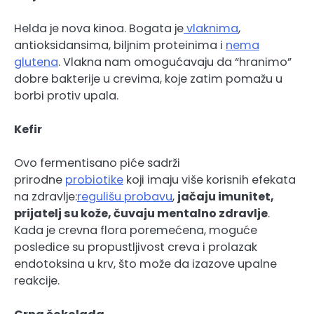
Helda je nova kinoa. Bogata je
vlaknima
,
antioksidansima, biljnim proteinima i
nema
glutena
. Vlakna nam omogućavaju da “hranimo”
dobre bakterije u crevima, koje zatim pomažu u
borbi protiv upala.
Kefir
Ovo fermentisano piće sadrži
prirodne
probiotike
koji imaju više korisnih efekata
na zdravlje:
regulišu probavu
,
jačaju imunitet,
prijatelj su kože, čuvaju mentalno zdravlje
.
Kada je crevna flora poremećena, moguće
posledice su propustljivost creva i prolazak
endotoksina u krv, što može da izazove upalne
reakcije.