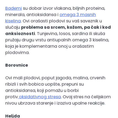
Bademi
su dobar izvor vlakana, biljnih proteina,
minerala, antioksidansa i
omega 3 masnih
kiselina
. Ovi orašasti plodovi su vaš saveznik u
slučaju
problema sa srcem, kožom, pa čak i kod
anksioznosti
. Tunjevina, losos, sardina ili skuša
pružaju drugu vrstu antiupalnih omega 3 kiselina,
koja je komplementarna onoj u orašastim
plodovima.
Borovnice
Ovi mali plodovi, poput jagoda, malina, crvenih
ribizli i svih bobica uopšte, prepuni su
antioksidansa, koji pomažu u borbi
protiv
oksidativnog stresa
. Ovaj stres na ćelijskom
nivou ubrzava starenje i izaziva upalne reakcije.
Heljda