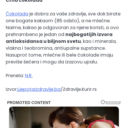
Crna čokolada
Čokolada
je dobra za vaše zdravlje, sve dok birate
one bogate kakaom (85 odsto), a ne mlečne.
Naime, kakao je odgovoran za njene koristi, a ovo
prehrambeno je jedan od
najbogatijih izvora
antioksidansa u biljnom svetu
, kao i minerala,
vlakna i teobromina, antiupalne supstance.
Nasuprot tome, mlečne ili bele čokolade imaju
previše šećera i mogu da izazovu upalu.
Prenela:
N.R.
Izvor
:Ljepotaizdravlje.ba
/Zdravlje.Kurir.rs