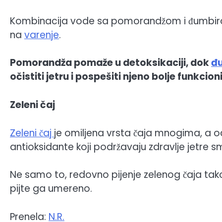
Kombinacija vode sa pomorandžom i đumbiro
na
varenje
.
Pomorandža pomaže u detoksikaciji, dok
đ
očistiti jetru i pospešiti njeno bolje funkcion
Zeleni čaj
Zeleni čaj
je omiljena vrsta čaja mnogima, a odli
antioksidante koji podržavaju zdravlje jetre sma
Ne samo to, redovno pijenje zelenog čaja tako
pijte ga umereno.
Prenela:
N.R.