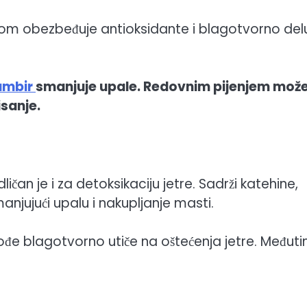
m obezbeđuje antioksidante i blagotvorno del
umbir
smanjuje upale. Redovnim pijenjem mož
isanje.
čan je i za detoksikaciju jetre. Sadrži katehine,
njujući upalu i nakupljanje masti.
đe blagotvorno utiče na oštećenja jetre. Međuti