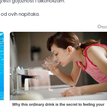
jčešći gojaznost i alkoholizam.
i od ovih napitaka.