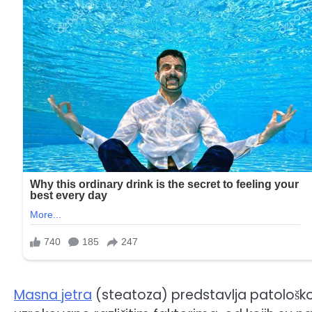
Masna jetra
(steatoza) predstavlja patološko