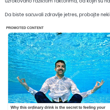
uzrokovano različitim faktorima, od kojih su na
Da biste sačuvali zdravlje jetres, probajte nek