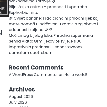
svakodnevno zdravlje 🌿
Biljni čaj za astmu – prednosti i upotreba
Euphorbia hirta
🌿 Cvijet banane: Tradicionalni prirodni lijek koji
može pomoći u održavanju zdravlja zglobova i
u
udobnosti koljena 🦵💜
Moć crnog bijelog luka: Prirodna superhrana
Senna Alata: Grm ljekovite svijeće s 30
impresivnih prednosti i jednostavnom
domaćom upotrebom
Recent Comments
A WordPress Commenter
on
Hello world!
Archives
August 2026
July 2026