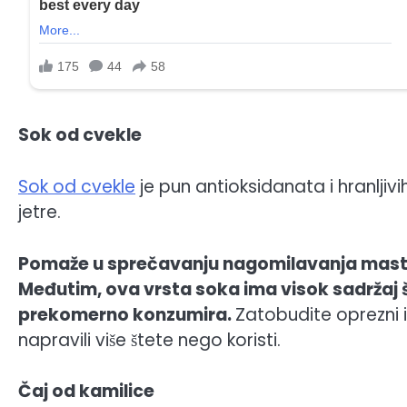
Sok od cvekle
Sok od cvekle
je pun antioksidanata i hranljivi
jetre.
Pomaže u sprečavanju nagomilavanja masti u j
Međutim, ova vrsta soka ima visok sadržaj š
prekomerno konzumira.
Zatobudite oprezni i
napravili više štete nego koristi.
Čaj od kamilice