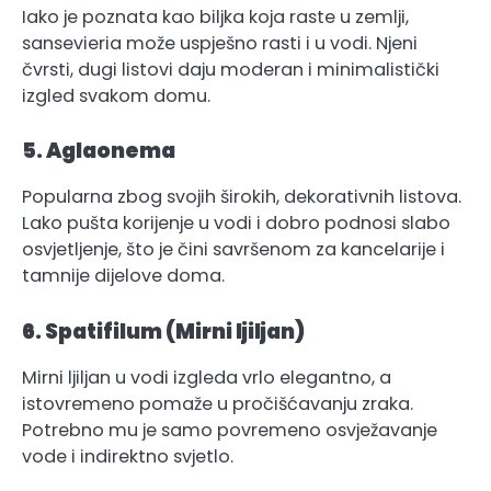
Iako je poznata kao biljka koja raste u zemlji,
sansevieria može uspješno rasti i u vodi. Njeni
čvrsti, dugi listovi daju moderan i minimalistički
izgled svakom domu.
5. Aglaonema
Popularna zbog svojih širokih, dekorativnih listova.
Lako pušta korijenje u vodi i dobro podnosi slabo
osvjetljenje, što je čini savršenom za kancelarije i
tamnije dijelove doma.
6. Spatifilum (Mirni ljiljan)
Mirni ljiljan u vodi izgleda vrlo elegantno, a
istovremeno pomaže u pročišćavanju zraka.
Potrebno mu je samo povremeno osvježavanje
vode i indirektno svjetlo.