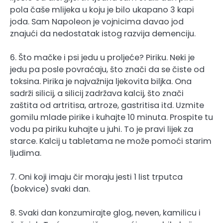
pola čaše mlijeka u koju je bilo ukapano 3 kapi
joda. Sam Napoleon je vojnicima davao jod
znajući da nedostatak istog razvija demenciju.
6. Što mačke i psi jedu u proljeće? Piriku. Neki je
jedu pa posle povraćaju, što znači da se čiste od
toksina. Pirika je najvažnija ljekovita biljka. Ona
sadrži silicij, a silicij zadržava kalcij, što znači
zaštita od artritisa, artroze, gastritisa itd. Uzmite
gomilu mlade pirike i kuhajte 10 minuta. Prospite tu
vodu pa piriku kuhajte u juhi. To je pravi lijek za
starce. Kalcij u tabletama ne može pomoći starim
ljudima.
7. Oni koji imaju čir moraju jesti 1 list trputca
(bokvice) svaki dan.
8. Svaki dan konzumirajte glog, neven, kamilicu i