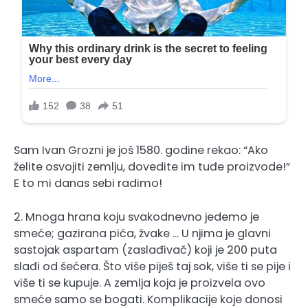
Sam Ivan Grozni je još 1580. godine rekao: “Ako
želite osvojiti zemlju, dovedite im tuđe proizvode!”
E to mi danas sebi radimo!
2. Mnoga hrana koju svakodnevno jedemo je
smeće; gazirana pića, žvake … U njima je glavni
sastojak aspartam (zaslađivač) koji je 200 puta
slađi od šećera. Što više piješ taj sok, više ti se pije i
više ti se kupuje. A zemlja koja je proizvela ovo
smeće samo se bogati. Komplikacije koje donosi