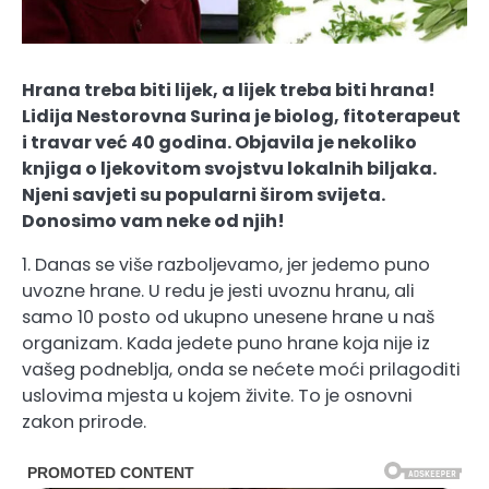
Hrana treba biti lijek, a lijek treba biti hrana!
Lidija Nestorovna Surina je biolog, fitoterapeut
i travar već 40 godina. Objavila je nekoliko
knjiga o ljekovitom svojstvu lokalnih biljaka.
Njeni savjeti su popularni širom svijeta.
Donosimo vam neke od njih!
1. Danas se više razboljevamo, jer jedemo puno
uvozne hrane. U redu je jesti uvoznu hranu, ali
samo 10 posto od ukupno unesene hrane u naš
organizam. Kada jedete puno hrane koja nije iz
vašeg podneblja, onda se nećete moći prilagoditi
uslovima mjesta u kojem živite. To je osnovni
zakon prirode.