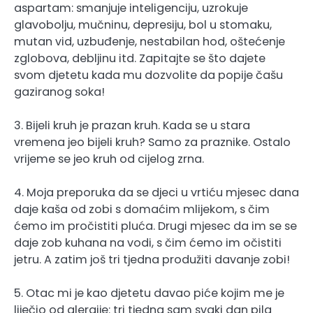
aspartam: smanjuje inteligenciju, uzrokuje
glavobolju, mučninu, depresiju, bol u stomaku,
mutan vid, uzbuđenje, nestabilan hod, oštećenje
zglobova, debljinu itd. Zapitajte se što dajete
svom djetetu kada mu dozvolite da popije čašu
gaziranog soka!
3. Bijeli kruh je prazan kruh. Kada se u stara
vremena jeo bijeli kruh? Samo za praznike. Ostalo
vrijeme se jeo kruh od cijelog zrna.
4. Moja preporuka da se djeci u vrtiću mjesec dana
daje kaša od zobi s domaćim mlijekom, s čim
ćemo im pročistiti pluća. Drugi mjesec da im se se
daje zob kuhana na vodi, s čim ćemo im očistiti
jetru. A zatim još tri tjedna produžiti davanje zobi!
5. Otac mi je kao djetetu davao piće kojim me je
liječio od alergije: tri tjedna sam svaki dan pila