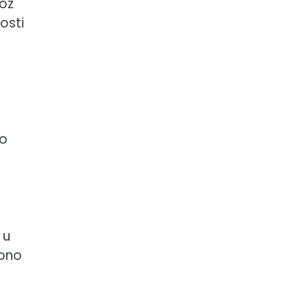
roz
osti
i
to
 u
 ono