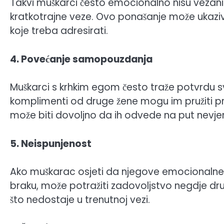
Takvi muškarci često emocionalno nisu vezani z
kratkotrajne veze. Ovo ponašanje može ukaziv
koje treba adresirati.
4. Povećanje samopouzdanja
Muškarci s krhkim egom često traže potvrdu svoj
komplimenti od druge žene mogu im pružiti pr
može biti dovoljno da ih odvede na put nevjer
5. Neispunjenost
Ako muškarac osjeti da njegove emocionalne, fi
braku, može potražiti zadovoljstvo negdje drug
što nedostaje u trenutnoj vezi.