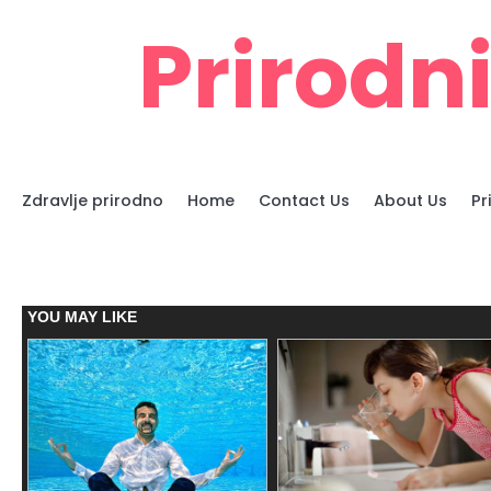
Skip
Prirodni
to
content
Zdravlje prirodno
Home
Contact Us
About Us
Pr