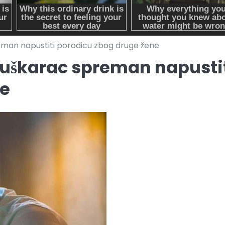
reman napustiti porodicu zbog druge žene
 muškarac spreman napusti
ne