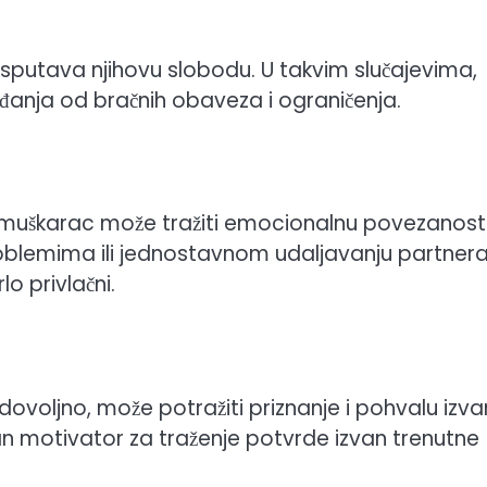
i sputava njihovu slobodu. U takvim slučajevima,
anja od bračnih obaveza i ograničenja.
 muškarac može tražiti emocionalnu povezanost
roblemima ili jednostavnom udaljavanju partnera
o privlačni.
ovoljno, može potražiti priznanje i pohvalu izva
an motivator za traženje potvrde izvan trenutne