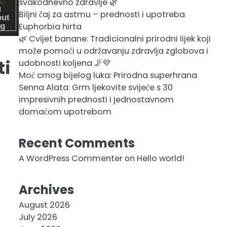
svakodnevno zdravlje 🌿
Biljni čaj za astmu – prednosti i upotreba
Euphorbia hirta
🌿 Cvijet banane: Tradicionalni prirodni lijek koji
može pomoći u održavanju zdravlja zglobova i
ti
udobnosti koljena 🦵💜
Moć crnog bijelog luka: Prirodna superhrana
Senna Alata: Grm ljekovite svijeće s 30
impresivnih prednosti i jednostavnom
domaćom upotrebom
Recent Comments
A WordPress Commenter
on
Hello world!
Archives
August 2026
July 2026