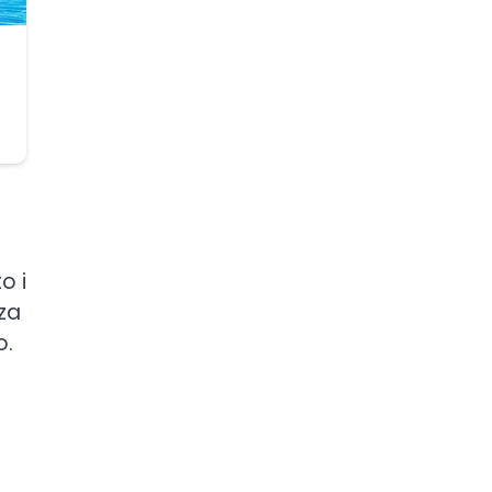
o i
 za
o.
.