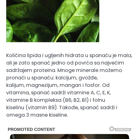
Količina lipida i ugljenih hidrata u spanaću je mala,
ali je zato spanać jedno od povrća sa najvećim
sadržajem proteina. Mnoge minerale možemo
pronaći u spanaću: kalcijum, gvožđe,
kalijum, magnezijum, mangan i fosfor. Od
vitamina, spanać sadrži vitamine A, C, E, K,
vitamine B kompleksa (B6, B2, B1) i folnu
kiselinu (vitamin B9). Takođe, spanać sadrži i
omega 3 masne kiseline.