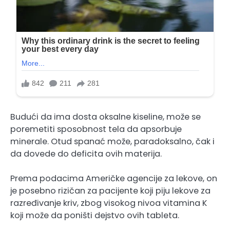
Budući da ima dosta oksalne kiseline, može se
poremetiti sposobnost tela da apsorbuje
minerale. Otud spanać može, paradoksalno, čak i
da dovede do deficita ovih materija.
Prema podacima Američke agencije za lekove, on
je posebno rizičan za pacijente koji piju lekove za
razređivanje kriv, zbog visokog nivoa vitamina K
koji može da poništi dejstvo ovih tableta.