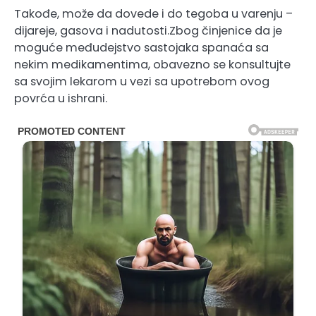
Takođe, može da dovede i do tegoba u varenju –
dijareje, gasova i nadutosti.Zbog činjenice da je
moguće međudejstvo sastojaka spanaća sa
nekim medikamentima, obavezno se konsultujte
sa svojim lekarom u vezi sa upotrebom ovog
povrća u ishrani.