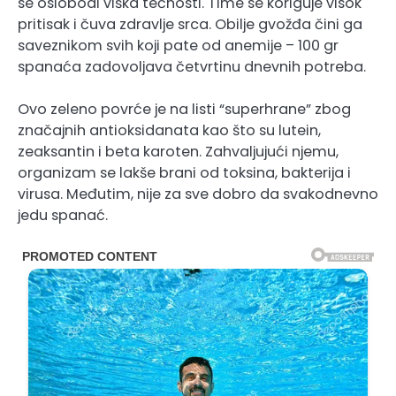
se oslobodi viška tečnosti. Time se koriguje visok
pritisak i čuva zdravlje srca. Obilje gvožđa čini ga
saveznikom svih koji pate od anemije – 100 gr
spanaća zadovoljava četvrtinu dnevnih potreba.
Ovo zeleno povrće je na listi “superhrane” zbog
značajnih antioksidanata kao što su lutein,
zeaksantin i beta karoten. Zahvaljujući njemu,
organizam se lakše brani od toksina, bakterija i
virusa. Međutim, nije za sve dobro da svakodnevno
jedu spanać.