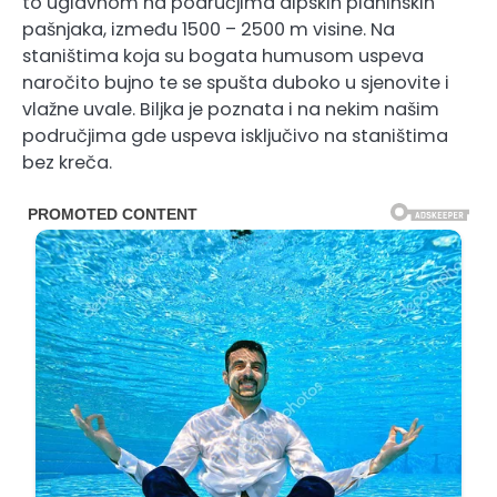
to uglavnom na područjima alpskih planinskih
pašnjaka, između 1500 – 2500 m visine. Na
staništima koja su bogata humusom uspeva
naročito bujno te se spušta duboko u sjenovite i
vlažne uvale. Biljka je poznata i na nekim našim
područjima gde uspeva isključivo na staništima
bez kreča.