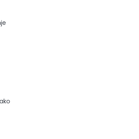
je
lako