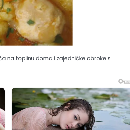
eća na toplinu doma i zajedničke obroke s