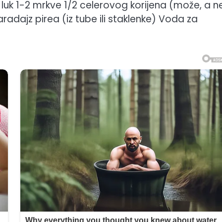
 luk 1-2 mrkve 1/2 celerovog korijena (može, a n
adajz pirea (iz tube ili staklenke) Voda za