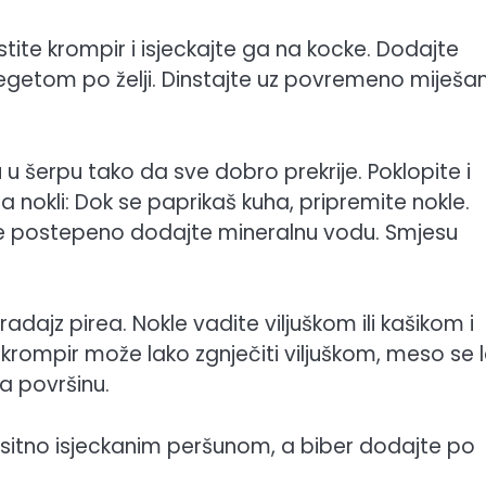
ite krompir i isjeckajte ga na kocke. Dodajte
getom po želji. Dinstajte uz povremeno miješan
u šerpu tako da sve dobro prekrije. Poklopite i
a nokli: Dok se paprikaš kuha, pripremite nokle.
z te postepeno dodajte mineralnu vodu. Smjesu
dajz pirea. Nokle vadite viljuškom ili kašikom i
 krompir može lako zgnječiti viljuškom, meso se 
na površinu.
ti sitno isjeckanim peršunom, a biber dodajte po