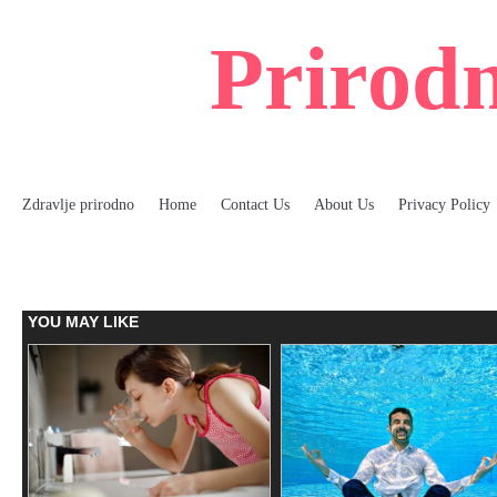
Skip
to
Prirodn
content
Zdravlje prirodno
Home
Contact Us
About Us
Privacy Policy