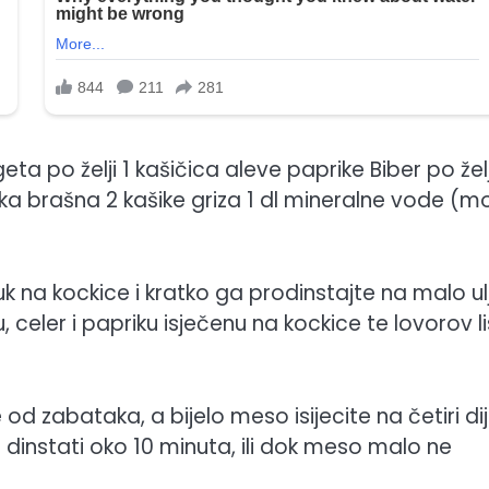
 po želji 1 kašičica aleve paprike Biber po želj
ika brašna 2 kašike griza 1 dl mineralne vode (mo
uk na kockice i kratko ga prodinstajte na malo ul
celer i papriku isječenu na kockice te lovorov li
 zabataka, a bijelo meso isijecite na četiri dij
dinstati oko 10 minuta, ili dok meso malo ne