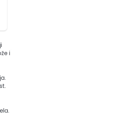
i
že i
ja.
st.
ela.