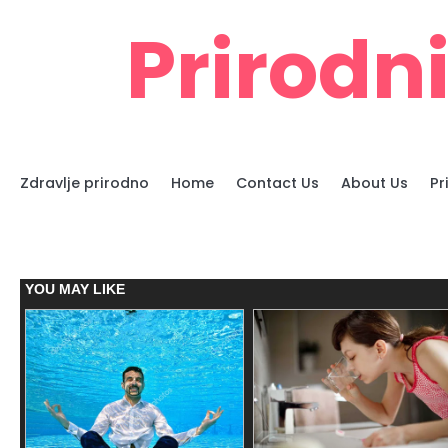
Skip
Prirodni
to
content
Zdravlje prirodno
Home
Contact Us
About Us
Pr