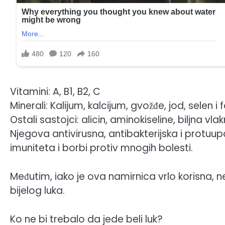
Vitamini: A, B1, B2, C
Minerali: Kalijum, kalcijum, gvožđe, jod, selen i 
Ostali sastojci: alicin, aminokiseline, biljna vlak
Njegova antivirusna, antibakterijska i protuu
imuniteta i borbi protiv mnogih bolesti.
Međutim, iako je ova namirnica vrlo korisna, n
bijelog luka.
Ko ne bi trebalo da jede beli luk?