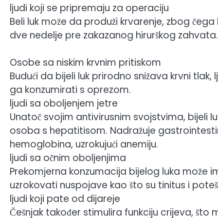
ljudi koji se pripremaju za operaciju
Beli luk može da produži krvarenje, zbog čeg
dve nedelje pre zakazanog hirurškog zahvata.
Osobe sa niskim krvnim pritiskom
Budući da bijeli luk prirodno snižava krvni tlak,
ga konzumirati s oprezom.
ljudi sa oboljenjem jetre
Unatoč svojim antivirusnim svojstvima, bijeli l
osoba s hepatitisom. Nadražuje gastrointestina
hemoglobina, uzrokujući anemiju.
ljudi sa očnim oboljenjima
Prekomjerna konzumacija bijelog luka može imat
uzrokovati nuspojave kao što su tinitus i pot
ljudi koji pate od dijareje
Češnjak također stimulira funkciju crijeva, što