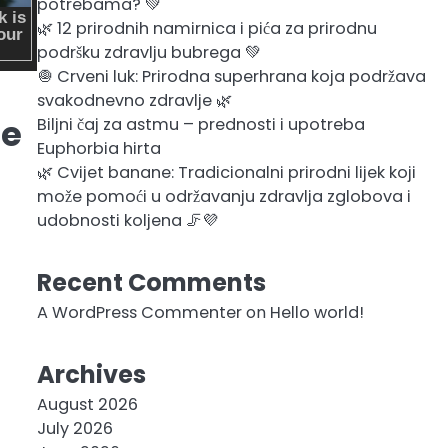
potrebama? 💚
🌿 12 prirodnih namirnica i pića za prirodnu
podršku zdravlju bubrega 💚
🧅 Crveni luk: Prirodna superhrana koja podržava
svakodnevno zdravlje 🌿
ne
Biljni čaj za astmu – prednosti i upotreba
Euphorbia hirta
🌿 Cvijet banane: Tradicionalni prirodni lijek koji
može pomoći u održavanju zdravlja zglobova i
udobnosti koljena 🦵💜
Recent Comments
A WordPress Commenter
on
Hello world!
Archives
August 2026
July 2026