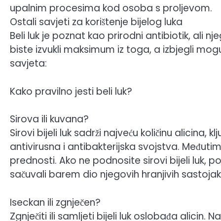
upalnim procesima kod osoba s proljevom.
Ostali savjeti za korištenje bijelog luka
Beli luk je poznat kao prirodni antibiotik, al
biste izvukli maksimum iz toga, a izbjegli mo
savjeta:
Kako pravilno jesti beli luk?
Sirova ili kuvana?
Sirovi bijeli luk sadrži najveću količinu alicina,
antivirusna i antibakterijska svojstva. Međuti
prednosti. Ako ne podnosite sirovi bijeli luk, 
sačuvali barem dio njegovih hranjivih sastojak
Iseckan ili zgnječen?
Zgnječiti ili samljeti bijeli luk oslobađa alicin