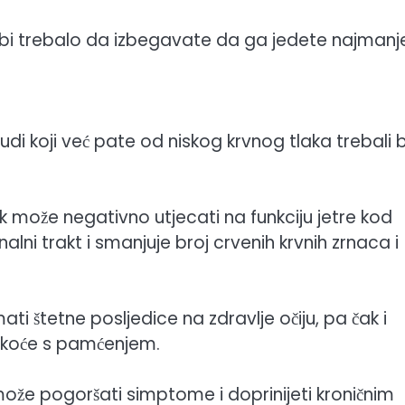
a bi trebalo da izbegavate da ga jedete najmanj
 ljudi koji već pate od niskog krvnog tlaka trebali b
uk može negativno utjecati na funkciju jetre kod
lni trakt i smanjuje broj crvenih krvnih zrnaca i
i štetne posljedice na zdravlje očiju, pa čak i
eškoće s pamćenjem.
 može pogoršati simptome i doprinijeti kroničnim