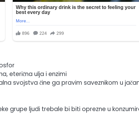
fosfor
na, eterična ulja i enzimi
palna svojstva čine ga pravim saveznikom u jačan
eke grupe ljudi trebale bi biti oprezne u konzumir