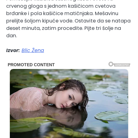
crvenog gloga s jednom kašičicom cvetova
brđanke i pola kašičice matičnjaka. Mešavinu
prelijte šoljom kipuće vode. Ostavite da se natapa
deset minuta, zatim procedite. Pijte tri šolje na
dan.
Izvor:
Blic Žena