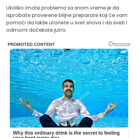
Ukoliko imate problema sa snom vreme je da
isprobate proverene biljne preparate koji će vam
pomoći da lakše utonete u svet snova i da sveži i
odmorni dočekate jutro.