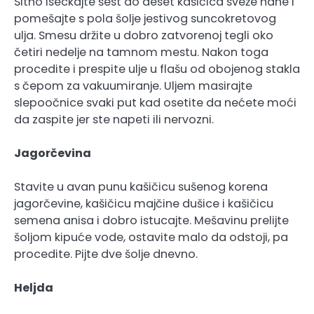
Sitno iseckajte šest do deset kašičica sveže nane i
pomešajte s pola šolje jestivog suncokretovog
ulja. Smesu držite u dobro zatvorenoj tegli oko
četiri nedelje na tamnom mestu. Nakon toga
procedite i prespite ulje u flašu od obojenog stakla
s čepom za vakuumiranje. Uljem masirajte
slepoočnice svaki put kad osetite da nećete moći
da zaspite jer ste napeti ili nervozni.
Jagorčevina
Stavite u avan punu kašičicu sušenog korena
jagorčevine, kašičicu majčine dušice i kašičicu
semena anisa i dobro istucajte. Mešavinu prelijte
šoljom kipuće vode, ostavite malo da odstoji, pa
procedite. Pijte dve šolje dnevno.
Heljda