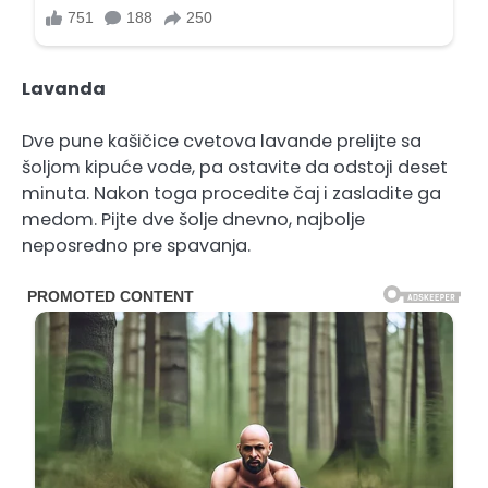
Lavanda
Dve pune kašičice cvetova lavande prelijte sa
šoljom kipuće vode, pa ostavite da odstoji deset
minuta. Nakon toga procedite čaj i zasladite ga
medom. Pijte dve šolje dnevno, najbolje
neposredno pre spavanja.