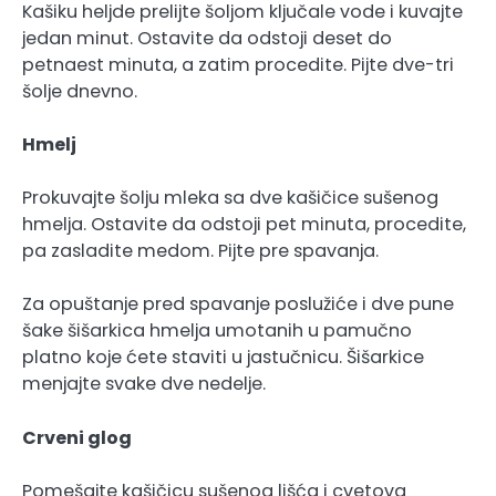
Kašiku heljde prelijte šoljom ključale vode i kuvajte
jedan minut. Ostavite da odstoji deset do
petnaest minuta, a zatim procedite. Pijte dve-tri
šolje dnevno.
Hmelj
Prokuvajte šolju mleka sa dve kašičice sušenog
hmelja. Ostavite da odstoji pet minuta, procedite,
pa zasladite medom. Pijte pre spavanja.
Za opuštanje pred spavanje poslužiće i dve pune
šake šišarkica hmelja umotanih u pamučno
platno koje ćete staviti u jastučnicu. Šišarkice
menjajte svake dve nedelje.
Crveni glog
Pomešajte kašičicu sušenog lišća i cvetova