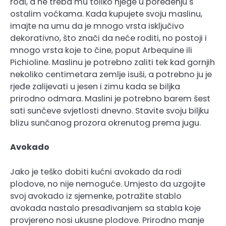
rodi, a ne treba mu toliko njege u poređenju s
ostalim voćkama. Kada kupujete svoju maslinu,
imajte na umu da je mnogo vrsta isključivo
dekorativno, što znači da neće roditi, no postoji i
mnogo vrsta koje to čine, poput Arbequine ili
Pichioline. Maslinu je potrebno zaliti tek kad gornjih
nekoliko centimetara zemlje isuši, a potrebno ju je
rjeđe zalijevati u jesen i zimu kada se biljka
prirodno odmara. Maslini je potrebno barem šest
sati sunčeve svjetlosti dnevno. Stavite svoju biljku
blizu sunčanog prozora okrenutog prema jugu.
Avokado
Jako je teško dobiti kućni avokado da rodi
plodove, no nije nemoguće. Umjesto da uzgojite
svoj avokado iz sjemenke, potražite stablo
avokada nastalo presađivanjem sa stabla koje
provjereno nosi ukusne plodove. Prirodno manje