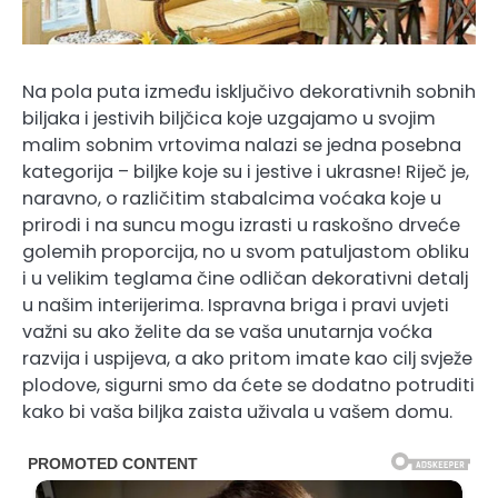
Na pola puta između isključivo dekorativnih sobnih
biljaka i jestivih biljčica koje uzgajamo u svojim
malim sobnim vrtovima nalazi se jedna posebna
kategorija – biljke koje su i jestive i ukrasne! Riječ je,
naravno, o različitim stabalcima voćaka koje u
prirodi i na suncu mogu izrasti u raskošno drveće
golemih proporcija, no u svom patuljastom obliku
i u velikim teglama čine odličan dekorativni detalj
u našim interijerima. Ispravna briga i pravi uvjeti
važni su ako želite da se vaša unutarnja voćka
razvija i uspijeva, a ako pritom imate kao cilj svježe
plodove, sigurni smo da ćete se dodatno potruditi
kako bi vaša biljka zaista uživala u vašem domu.