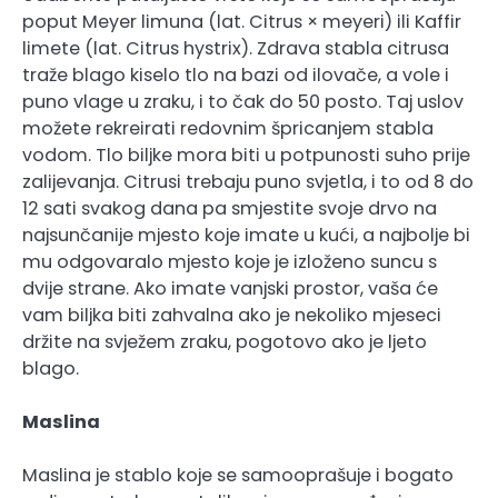
poput Meyer limuna (lat. Citrus × meyeri) ili Kaffir
limete (lat. Citrus hystrix). Zdrava stabla citrusa
traže blago kiselo tlo na bazi od ilovače, a vole i
puno vlage u zraku, i to čak do 50 posto. Taj uslov
možete rekreirati redovnim špricanjem stabla
vodom. Tlo biljke mora biti u potpunosti suho prije
zalijevanja. Citrusi trebaju puno svjetla, i to od 8 do
12 sati svakog dana pa smjestite svoje drvo na
najsunčanije mjesto koje imate u kući, a najbolje bi
mu odgovaralo mjesto koje je izloženo suncu s
dvije strane. Ako imate vanjski prostor, vaša će
vam biljka biti zahvalna ako je nekoliko mjeseci
držite na svježem zraku, pogotovo ako je ljeto
blago.
Maslina
Maslina je stablo koje se samooprašuje i bogato