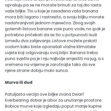
oprašuju pa se ne morate brinuti za taj dio rasta
vaše biljke. Tlo u koje je zasađena vaša banana
mora biti lagano i rastresito, a svoju biljku morate
nadohranjivati jednom mjesečno. Zbog svojih
golemih listova banane vole puno vode, no ipak je
potrebno pričekati da se tlo u potpunosti isuši
između dva zalijevanja. Listove možete prskati
vodom kako biste oponašali vlažne klimatske
uvjete koji odgovaraju ovoj biljci. Banana treba
puno svjetla pa je i nju najbolje smjestiti na jug, a s
vremena na vrijeme je zarotirajte tako da sve
njene strane dobiju malo sunca.
Murva ili dud
Patuljasta verzija ove biljke zvana Dwarf
Everbearing dobar je izbor za unutarnje prostore.
Bobice murve koje izgledaju poput manje kupine