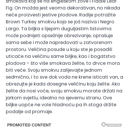
smokava koji se na engleskom zove i Fiddle Leaf
Fig. On možda jest veoma dekorativan, no nikada
neće proizvesti jestive plodove. Radije potražite
Brown Turkey smokvu koja se još naziva i Negro
Largo. Ta biljka s lijepim duguljastim listovima
može podnijeti opsežnije obrezivanje, oprašuje
sama sebe i može napredovati u zatvorenom
prostoru. Veličina posude u koju ste je posadili
uticaće na veličinu same biljke, kao i bogatstvo
plodova – što više smokava želite, to drvce mora
biti veće. Svoju smokvu zalijevajte jednom
sedmično, i to sve dok voda ne krene isticati van, a
obrezujte je kada dosegne veličinu koju želite. Ako
želite da nosi voće, svoju smokvu morate držati na
jarkom svjetlu, idealno na sjevernu stranu. Ove
biljke uopće ne vole hladnoću pa ih stoga držite
podalje od promaje.