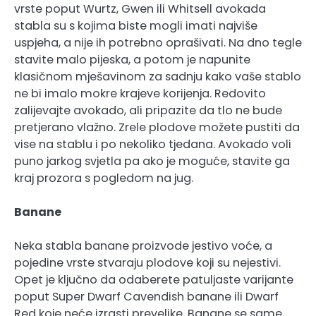
vrste poput Wurtz, Gwen ili Whitsell avokada
stabla su s kojima biste mogli imati najviše
uspjeha, a nije ih potrebno oprašivati. Na dno tegle
stavite malo pijeska, a potom je napunite
klasičnom mješavinom za sadnju kako vaše stablo
ne bi imalo mokre krajeve korijenja. Redovito
zalijevajte avokado, ali pripazite da tlo ne bude
pretjerano vlažno. Zrele plodove možete pustiti da
vise na stablu i po nekoliko tjedana. Avokado voli
puno jarkog svjetla pa ako je moguće, stavite ga
kraj prozora s pogledom na jug.
Banane
Neka stabla banane proizvode jestivo voće, a
pojedine vrste stvaraju plodove koji su nejestivi.
Opet je ključno da odaberete patuljaste varijante
poput Super Dwarf Cavendish banane ili Dwarf
Red koje neće izrasti prevelike. Banane se same