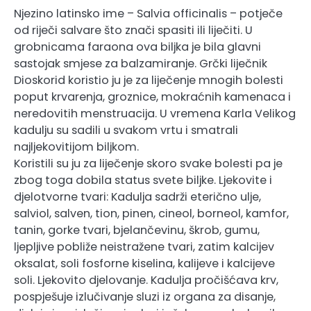
Njezino latinsko ime – Salvia officinalis – potječe
od riječi salvare što znači spasiti ili liječiti. U
grobnicama faraona ova biljka je bila glavni
sastojak smjese za balzamiranje. Grčki liječnik
Dioskorid koristio ju je za liječenje mnogih bolesti
poput krvarenja, groznice, mokraćnih kamenaca i
neredovitih menstruacija. U vremena Karla Velikog
kadulju su sadili u svakom vrtu i smatrali
najljekovitijom biljkom.
Koristili su ju za liječenje skoro svake bolesti pa je
zbog toga dobila status svete biljke. Ljekovite i
djelotvorne tvari: Kadulja sadrži eterično ulje,
salviol, salven, tion, pinen, cineol, borneol, kamfor,
tanin, gorke tvari, bjelančevinu, škrob, gumu,
ljepljive pobliže neistražene tvari, zatim kalcijev
oksalat, soli fosforne kiselina, kalijeve i kalcijeve
soli. Ljekovito djelovanje. Kadulja pročišćava krv,
pospješuje izlučivanje sluzi iz organa za disanje,