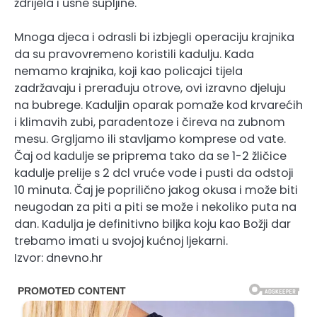
ždrijela i usne šupljine.
Mnoga djeca i odrasli bi izbjegli operaciju krajnika
da su pravovremeno koristili kadulju. Kada
nemamo krajnika, koji kao policajci tijela
zadržavaju i prerađuju otrove, ovi izravno djeluju
na bubrege. Kaduljin oparak pomaže kod krvarećih
i klimavih zubi, paradentoze i čireva na zubnom
mesu. Grgljamo ili stavljamo komprese od vate.
Čaj od kadulje se priprema tako da se 1-2 žličice
kadulje prelije s 2 dcl vruće vode i pusti da odstoji
10 minuta. Čaj je poprilično jakog okusa i može biti
neugodan za piti a piti se može i nekoliko puta na
dan. Kadulja je definitivno biljka koju kao Božji dar
trebamo imati u svojoj kućnoj ljekarni.
Izvor: dnevno.hr