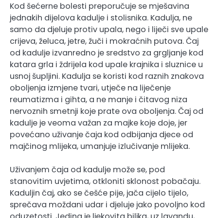
Kod šećerne bolesti preporučuje se mješavina
jednakih dijelova kadulje i stolisnika. Kadulja, ne
samo da djeluje protiv upala, nego i liječi sve upale
crijeva, želuca, jetre, žuči i mokraćnih putova. Čaj
od kadulje izvanredno je sredstvo za grgljanje kod
katara grla i ždrijela kod upale krajnika i sluznice u
usnoj šupljini. Kadulja se koristi kod raznih znakova
oboljenja izmjene tvari, utječe na liječenje
reumatizma i gihta, a ne manje i čitavog niza
nervoznih smetnji koje prate ova oboljenja. Čaj od
kadulje je veoma važan za majke koje doje, jer
povećano uživanje čaja kod odbijanja djece od
majčinog mlijeka, umanjuje izlučivanje mlijeka.
Uživanjem čaja od kadulje može se, pod
stanovitim uvjetima, otkloniti sklonost pobačaju.
Kaduljin čaj, ako se češće pije, jača cijelo tijelo,
sprečava moždani udar i djeluje jako povoljno kod
oduzetosti. Jedina je ljekovita biljka, uz lavandu,