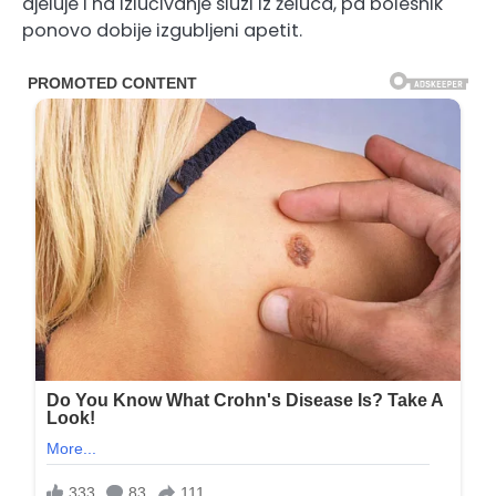
djeluje i na izlučivanje sluzi iz želuca, pa bolesnik
ponovo dobije izgubljeni apetit.