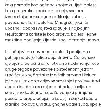
koja pomaže kod noćnog znojenja. Liječi bolest
koja prouzrokuje noćno znojenje, svojom
iznenađujućom snagom otklanja slabost,
povezanu s tom bolešću. Mnogi su liječnici
upoznali dobra svojstva kadulje: s najboljim
rezultatima koriste je kod grčeva, bolesti leđne
moždine, oboljenja žlijezda, kao i drhtanja udova.
U slučajevima navedenih bolesti popijemo u
gutljajima dvije šalice čaja dnevno. Čaj izvrsno
djeluje na bolesnu jetru, otklanja nadimanje i sve
druge tegobe povezane s oštećenom jetrom.
Pročišćuje krv, čisti sluz iz dišnih organa i želuca,
jača tek i otklanja crijevne smetnje i proljeve. Kod
uboda insekata na mjesto uboda stavljamo
smrvljeno kaduljino lišće. Za vanjsku primjenu
posebno preporučujemo kaduljin čaj kod upale
krajnika, bolova u vratu, gnojne upale zuba, upale