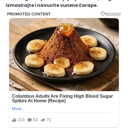
izmasirajte i navucite vunene čarape.