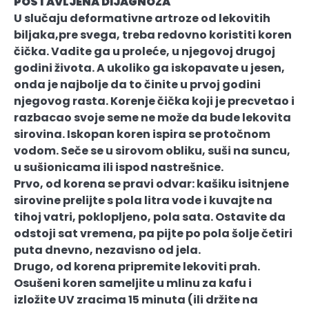
POSTAVLJENA DIJAGNOZA
U slučaju deformativne artroze od lekovitih
biljaka,pre svega, treba redovno koristiti koren
čička. Vadite ga u proleće, u njegovoj drugoj
godini života. A ukoliko ga iskopavate u jesen,
onda je najbolje da to činite u prvoj godini
njegovog rasta. Korenje čička koji je precvetao i
razbacao svoje seme ne može da bude lekovita
sirovina. Iskopan koren ispira se protočnom
vodom. Seče se u sirovom obliku, suši na suncu,
u sušionicama ili ispod nastrešnice.
Prvo, od korena se pravi odvar: kašiku isitnjene
sirovine prelijte s pola litra vode i kuvajte na
tihoj vatri, poklopljeno, pola sata. Ostavite da
odstoji sat vremena, pa pijte po pola šolje četiri
puta dnevno, nezavisno od jela.
Drugo, od korena pripremite lekoviti prah.
Osušeni koren sameljite u mlinu za kafu i
izložite UV zracima 15 minuta (ili držite na