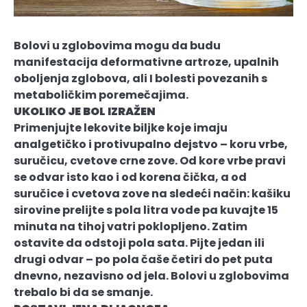
Bolovi u zglobovima mogu da budu
manifestacija deformativne artroze, upalnih
oboljenja zglobova, ali I bolesti povezanih s
metaboličkim poremečajima.
UKOLIKO JE BOL IZRAŽEN
Primenjujte lekovite biljke koje imaju
analgetičko i protivupalno dejstvo – koru vrbe,
suručicu, cvetove crne zove. Od kore vrbe pravi
se odvar isto kao i od korena čička, a od
suručice i cvetova zove na sledeći način: kašiku
sirovine prelijte s pola litra vode pa kuvajte 15
minuta na tihoj vatri poklopljeno. Zatim
ostavite da odstoji pola sata. Pijte jedan ili
drugi odvar – po pola čaše četiri do pet puta
dnevno, nezavisno od jela. Bolovi u zglobovima
trebalo bi da se smanje.