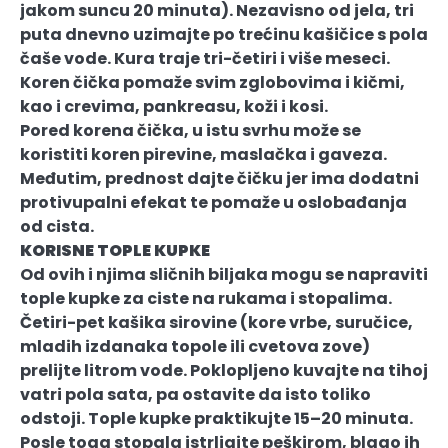
jakom suncu 20 minuta). Nezavisno od jela, tri
puta dnevno uzimajte po trećinu kašičice s pola
čaše vode. Kura traje tri-četiri i više meseci.
Koren čička pomaže svim zglobovima i kičmi,
kao i crevima, pankreasu, koži i kosi.
Pored korena čička, u istu svrhu može se
koristiti koren pirevine, maslačka i gaveza.
Međutim, prednost dajte čičku jer ima dodatni
protivupalni efekat te pomaže u oslobađanja
od cista.
KORISNE TOPLE KUPKE
Od ovih i njima sličnih biljaka mogu se napraviti
tople kupke za ciste na rukama i stopalima.
Četiri-pet kašika sirovine (kore vrbe, suručice,
mladih izdanaka topole ili cvetova zove)
prelijte litrom vode. Poklopljeno kuvajte na tihoj
vatri pola sata, pa ostavite da isto toliko
odstoji. Tople kupke praktikujte 15–20 minuta.
Posle toga stopala istrljajte peškirom, blago ih