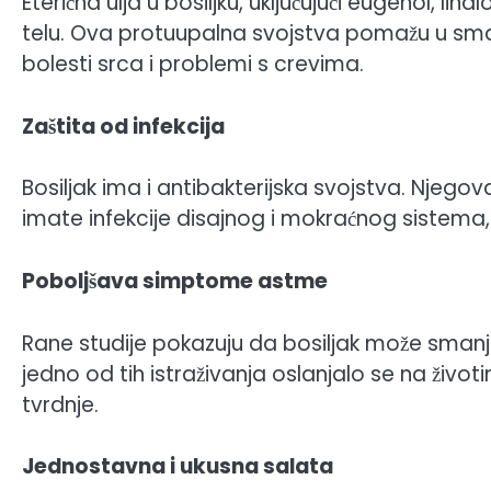
Eterična ulja u bosiljku, uključujući eugenol, li
telu. Ova protuupalna svojstva pomažu u smanj
bolesti srca i problemi s crevima.
Zaštita od infekcija
Bosiljak ima i antibakterijska svojstva. Njegov
imate infekcije disajnog i mokraćnog sistema
Poboljšava simptome astme
Rane studije pokazuju da bosiljak može smanji
jedno od tih istraživanja oslanjalo se na životi
tvrdnje.
Jednostavna i ukusna salata