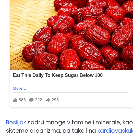
Bosiljak
sadrži mnoge vitamine i minerale, kao
sisteme organizma, pa tako i na
kardiovaskul