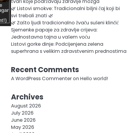
tvari koje podržavaju zdravlje mozga
🌿 Listovi smokve: Tradicionalni biljni čaj koji bi
svi trebali znati 🌿
🌿 Zašto ljudi tradicionalno žvaču sušeni klinčić
Sjemenke papaje za zdravlje crijeva:
Jednostavna tajna u vašem voću
Listovi gorke dinje: Podcijenjena zelena
superhrana s velikim zdravstvenim prednostima
Recent Comments
A WordPress Commenter
on
Hello world!
Archives
August 2026
July 2026
June 2026
May 2026