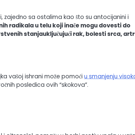
i, zajedno sa ostalima kao što su antocijanini i
ih radikala u telu koji inače mogu dovesti do
avstvenih stanja
uključujući rak, bolesti srca, artr
jka vašoj ishrani može pomoći
u smanjenju viso
očnih posledica ovih “skokova”.