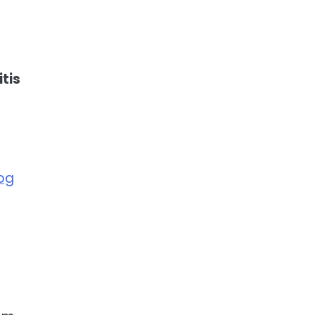
itis
kog