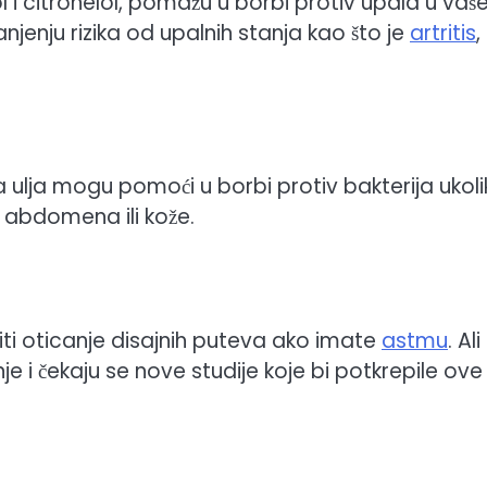
nalol i citronelol, pomažu u borbi protiv upala u va
enju rizika od upalnih stanja kao što je
artritis
,
a ulja mogu pomoći u borbi protiv bakterija ukol
, abdomena ili kože.
ti oticanje disajnih puteva ako imate
astmu
. Ali
nje i čekaju se nove studije koje bi potkrepile ove