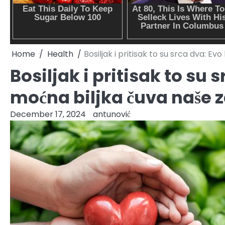
Home
Health
Bosiljak i pritisak to su srca dva: E
Bosiljak i pritisak to su
moćna biljka čuva naše z
December 17, 2024
antunović