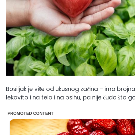
Bosiljak je više od ukusnog začina – ima brojn
lekovito i na telo i na psihu, pa nije čudo što