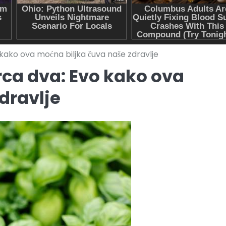
vo kako ova moćna biljka čuva naše zdravlje
 srca dva: Evo kako ova
dravlje