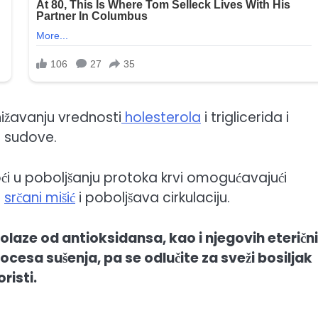
ižavanju vrednosti
holesterola
i triglicerida i
e sudove.
́i u poboljšanju protoka krvi omogućavajući
a
srčani mišić
i poboljšava cirkulaciju.
laze od antioksidansa, kao i njegovih eteričn
cesa sušenja, pa se odlučite za sveži bosiljak
risti.