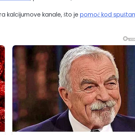
ra kalcijumove kanale, što je
pomoć kod spuštan