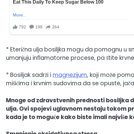
* Eterična ulja bosiljka mogu da pomognu u sn
umanjuju inflamatorne procese, pa štite krvn
* Bosiljak sadrži i
magnezijum
, koji može pomoc
mišićima i krvnim sudovima da se opuste, jač
Mnoge od zdravstvenih prednosti bosiljka do
ulja. Ovi spojevi uglavnom nestaju tokom pro
kada je to moguće kako biste imali najviše ko
Smanjenje oksidativnog stresa