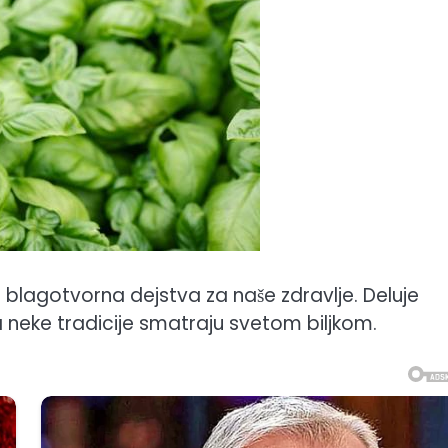
a blagotvorna dejstva za naše zdravlje. Deluje
 ga neke tradicije smatraju svetom biljkom.