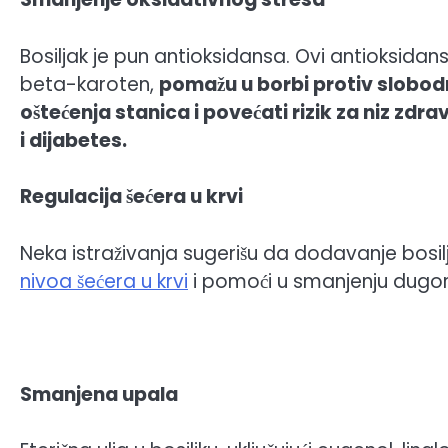
Bosiljak je pun antioksidansa. Ovi antioksidans
beta-karoten,
pomažu u borbi protiv slobodn
oštećenja stanica i povećati rizik za niz zdr
i dijabetes.
Regulacija šećera u krvi
Neka istraživanja sugerišu da dodavanje bosil
nivoa šećera u krvi
i pomoći u smanjenju dugor
Smanjena upala