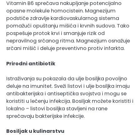
Vitamin B6 sprečava nakupljanje potencijalno
opasne molekule homocistein. Magnezijum
podstiče zdravlje kardiovaskularnog sistema
pomažući opuštanju mišića i krvnih sudova. Tako
pospešuje protok krvi i smanjuje rizik od
nepravilnog srčanog ritma. Magnezijum osnažuje
srčani mišić i deluje preventivno protiv infarkta.
Prirodni antibiotik
Istraživanja su pokazala da ulje bosiljka povoljno
deluje na imunitet. Sveži listovi i ulje bosiljka imaju
antibakterijska i antiseptička svojstva i mogu se
koristiti u lečenju infekcija. Bosiljak možete koristiti i
lokalno – listovi bosiljka stavljeni na rane
sprečavaju bakterijske infekcije.
Bosiljak u kulinarstvu