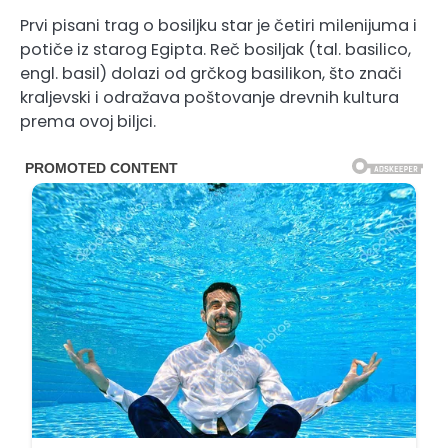
Prvi pisani trag o bosiljku star je četiri milenijuma i
potiče iz starog Egipta. Reč bosiljak (tal. basilico,
engl. basil) dolazi od grčkog basilikon, što znači
kraljevski i odražava poštovanje drevnih kultura
prema ovoj biljci.