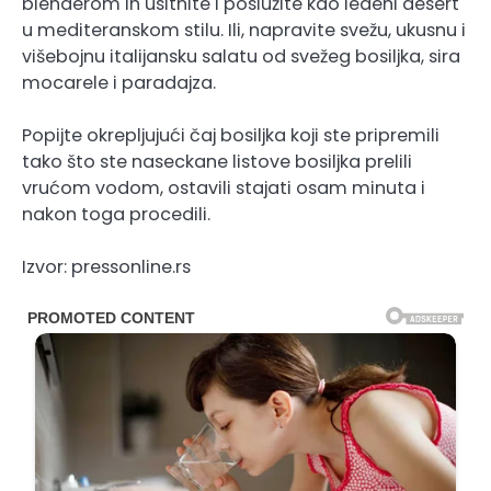
blenderom ih usitnite i poslužite kao ledeni desert
u mediteranskom stilu. Ili, napravite svežu, ukusnu i
višebojnu italijansku salatu od svežeg bosiljka, sira
mocarele i paradajza.
Popijte okrepljujući čaj bosiljka koji ste pripremili
tako što ste naseckane listove bosiljka prelili
vrućom vodom, ostavili stajati osam minuta i
nakon toga procedili.
Izvor: pressonline.rs