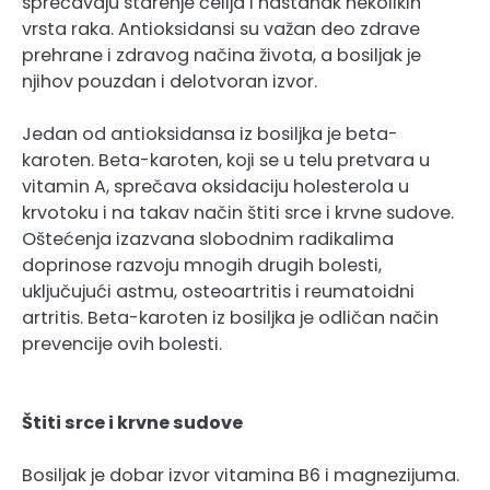
sprečavaju starenje ćelija i nastanak nekolikih
vrsta raka. Antioksidansi su važan deo zdrave
prehrane i zdravog načina života, a bosiljak je
njihov pouzdan i delotvoran izvor.
Jedan od antioksidansa iz bosiljka je beta-
karoten. Beta-karoten, koji se u telu pretvara u
vitamin A, sprečava oksidaciju holesterola u
krvotoku i na takav način štiti srce i krvne sudove.
Oštećenja izazvana slobodnim radikalima
doprinose razvoju mnogih drugih bolesti,
uključujući astmu, osteoartritis i reumatoidni
artritis. Beta-karoten iz bosiljka je odličan način
prevencije ovih bolesti.
Štiti srce i krvne sudove
Bosiljak je dobar izvor vitamina B6 i magnezijuma.