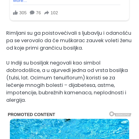
Rimljani su ga poistovećivali s ljubavlju i odanošću
pa se verovalo da će muškarac zauvek voleti ženu
od koje primi grančicu bosiljka.
U Indiji su bosiljak negovali kao simbol
dobrodošlice, a u ajurvedi jedna od vrsta bosiljka
(tulsi, lat. Ocimum tenuiflorum) koristi se za
lečenje mnogih bolesti – dijabetesa, astme,
impotencije, bubrežnih kamenaca, neplodnosti i
alergija.