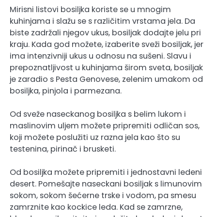
Mirisni listovi bosiljka koriste se u mnogim
kuhinjama i slažu se s različitim vrstama jela. Da
biste zadržali njegov ukus, bosiljak dodajte jelu pri
kraju. Kada god možete, izaberite sveži bosiljak, jer
ima intenzivniji ukus u odnosu na sušeni. Slavu i
prepoznatljivost u kuhinjama širom sveta, bosiljak
je zaradio s Pesta Genovese, zelenim umakom od
bosiljka, pinjola i parmezana.
Od sveže naseckanog bosiljka s belim lukom i
maslinovim uljem možete pripremiti odličan sos,
koji možete poslužiti uz razna jela kao što su
testenina, pirinač i brusketi.
Od bosiljka možete pripremiti i jednostavni ledeni
desert. Pomešajte naseckani bosiljak s limunovim
sokom, sokom šećerne trske i vodom, pa smesu
zamrznite kao kockice leda. Kad se zamrzne,