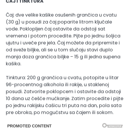
ČAJ I TINKTURA
Čaj: dve velike kašike osušenih grančica u cvatu
(30 g) u posudi za čaj poparite litrom ključale
vode. Poklopljen čaj ostavite da odstoji sat
vremena i potom procedite. Pijte po jednu šoljica
ujutru i uveče pre jela. Čaj možete da pripremite i
od sveže biljke, ali se u tom slučaju stavi duplo
manja doza grančica biljke – 15 g ili jedna supena
kašika.
Tinktura: 200 g grančica u cvatu, potopite u litar
96-procentnog alkohola ili rakije, u staklenoj
posudi. Zatvorite poklopcem i ostavite da odstoji
10 dana uz češće mućkanje. Zatim procedite i pijte
po jednu rakijsku čašicu tri puta na dan, pola sata
pre obroka, po mogućstvu sa čajem ili sokom.