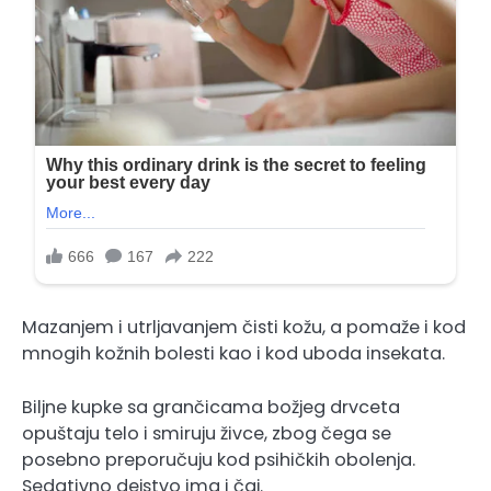
Mazanjem i utrljavanjem čisti kožu, a pomaže i kod
mnogih kožnih bolesti kao i kod uboda insekata.
Biljne kupke sa grančicama božjeg drvceta
opuštaju telo i smiruju živce, zbog čega se
posebno preporučuju kod psihičkih obolenja.
Sedativno dejstvo ima i čaj.