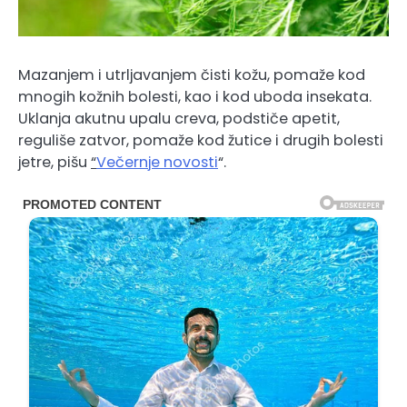
Mazanjem i utrljavanjem čisti kožu, pomaže kod
mnogih kožnih bolesti, kao i kod uboda insekata.
Uklanja akutnu upalu creva, podstiče apetit,
reguliše zatvor, pomaže kod žutice i drugih bolesti
jetre, pišu
“
Večernje novosti
“.