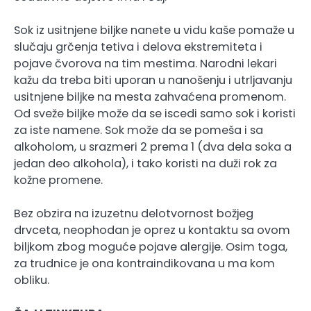
Sok iz usitnjene biljke nanete u vidu kaše pomaže u
slučaju grčenja tetiva i delova ekstremiteta i
pojave čvorova na tim mestima. Narodni lekari
kažu da treba biti uporan u nanošenju i utrljavanju
usitnjene biljke na mesta zahvaćena promenom.
Od sveže biljke može da se iscedi samo sok i koristi
za iste namene. Sok može da se pomeša i sa
alkoholom, u srazmeri 2 prema 1 (dva dela soka a
jedan deo alkohola), i tako koristi na duži rok za
kožne promene.
Bez obzira na izuzetnu delotvornost božjeg
drvceta, neophodan je oprez u kontaktu sa ovom
biljkom zbog moguće pojave alergije. Osim toga,
za trudnice je ona kontraindikovana u ma kom
obliku.