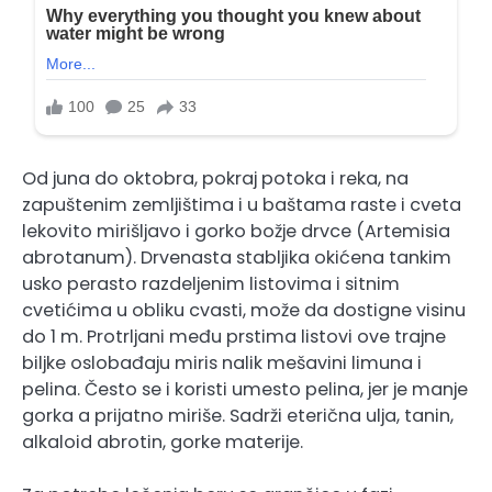
Od juna do oktobra, pokraj potoka i reka, na
zapuštenim zemljištima i u baštama raste i cveta
lekovito mirišljavo i gorko božje drvce (Artemisia
abrotanum). Drvenasta stabljika okićena tankim
usko perasto razdeljenim listovima i sitnim
cvetićima u obliku cvasti, može da dostigne visinu
do 1 m. Protrljani među prstima listovi ove trajne
biljke oslobađaju miris nalik mešavini limuna i
pelina. Često se i koristi umesto pelina, jer je manje
gorka a prijatno miriše. Sadrži eterična ulja, tanin,
alkaloid abrotin, gorke materije.