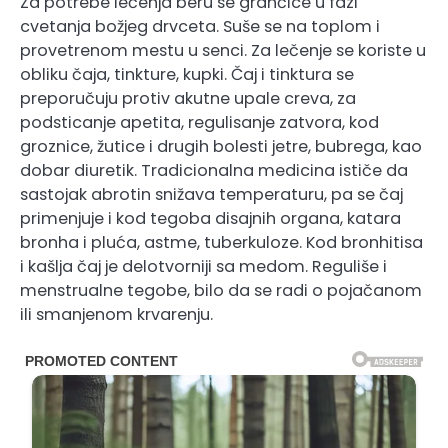
Za potrebe lečenja beru se grančice u fazi
cvetanja božjeg drvceta. Suše se na toplom i
provetrenom mestu u senci. Za lečenje se koriste u
obliku čaja, tinkture, kupki. Čaj i tinktura se
preporučuju protiv akutne upale creva, za
podsticanje apetita, regulisanje zatvora, kod
groznice, žutice i drugih bolesti jetre, bubrega, kao
dobar diuretik. Tradicionalna medicina ističe da
sastojak abrotin snižava temperaturu, pa se čaj
primenjuje i kod tegoba disajnih organa, katara
bronha i pluća, astme, tuberkuloze. Kod bronhitisa
i kašlja čaj je delotvorniji sa medom. Reguliše i
menstrualne tegobe, bilo da se radi o pojačanom
ili smanjenom krvarenju.