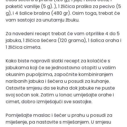
paketić vanilije (5 g). ), 1 žličica praška za pecivo (5
g), i 4 šalice brašna (480 gr). Osim toga, trebat će
vam sastojci za unutarnju žbuku.
Za navedeni recept trebat će vam otprilike 4 do 5
jabuka, 1 žličica šećera (120 grama), 1 šalica oraha i
1 žličica cimeta.
Kako biste napravili slatki recept za kolačiće s
jabukama koji će se jednostavno otopiti u vašim
okusnim pupoljcima, započnite kombiniranjem
naribanih jabuka i šećera u posudi za kuhanje.
Ostavite smjesu da se kuha dok jabuke ne puste
svoj sočan sok. Zatim u lonac umiješajte orahe i
cimet, dobro izmiješajući sve sastojke.
Pomiješajte maslac i šećer u prahu u posudi za
miješenje, pa nastavite s miješanjem. U smjesu