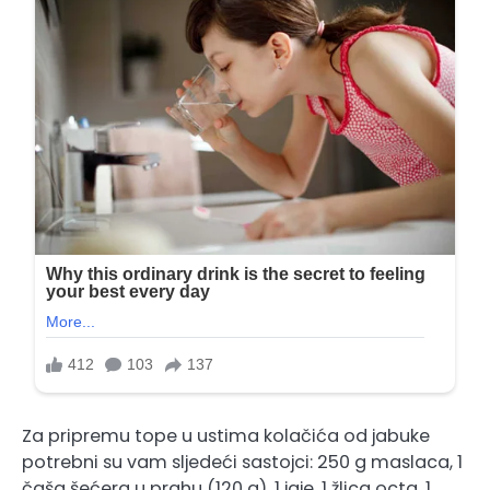
Za pripremu tope u ustima kolačića od jabuke
potrebni su vam sljedeći sastojci: 250 g maslaca, 1
čaša šećera u prahu (120 g), 1 jaje, 1 žlica octa, 1