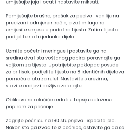
umiješajte jaja i ocat i nastavite miksati.
Pomiješajte brašno, prašak za pecivo i vaniliju na
precizan i odmjeren način, a zatim lagano
umijesite smjesu u podatno tijesto. Zatim tijesto
podijelite na tri jednaka dijela.
Uzmite početni meringue i postavite ga na
sredinu dva lista voštanog papira, poravnajte ga
valjkom za tijesto. Upotrijebite poklopac posude
za pritisak, podijelite tijesto na 8 identičnih dijelova
pomoću alata za rulet. Nastavite s urezima,
stavite nadjev i pažljivo zarolajte.
Oblikovane kolačiće redati u tepsiju obloženu
papirom za pečenje.
Zagrijte pećnicu na 180 stupnjeva i ispecite jelo.
Nakon što ga izvadite iz pećnice, ostavite ga da se