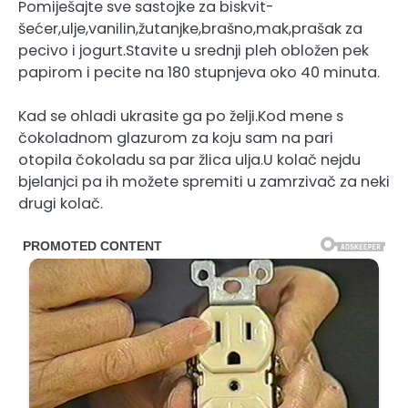
Pomiješajte sve sastojke za biskvit-
šećer,ulje,vanilin,žutanjke,brašno,mak,prašak za
pecivo i jogurt.Stavite u srednji pleh obložen pek
papirom i pecite na 180 stupnjeva oko 40 minuta.
Kad se ohladi ukrasite ga po želji.Kod mene s
čokoladnom glazurom za koju sam na pari
otopila čokoladu sa par žlica ulja.U kolač nejdu
bjelanjci pa ih možete spremiti u zamrzivač za neki
drugi kolač.