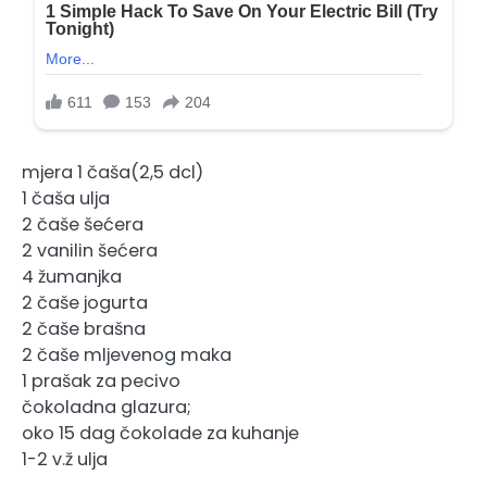
mjera 1 čaša(2,5 dcl)
1 čaša ulja
2 čaše šećera
2 vanilin šećera
4 žumanjka
2 čaše jogurta
2 čaše brašna
2 čaše mljevenog maka
1 prašak za pecivo
čokoladna glazura;
oko 15 dag čokolade za kuhanje
1-2 v.ž ulja