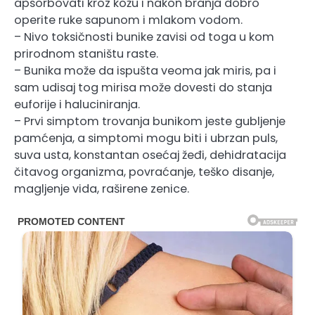
apsorbovati kroz kožu i nakon branja dobro
operite ruke sapunom i mlakom vodom.
– Nivo toksičnosti bunike zavisi od toga u kom
prirodnom staništu raste.
– Bunika može da ispušta veoma jak miris, pa i
sam udisaj tog mirisa može dovesti do stanja
euforije i haluciniranja.
– Prvi simptom trovanja bunikom jeste gubljenje
pamćenja, a simptomi mogu biti i ubrzan puls,
suva usta, konstantan osećaj žeđi, dehidratacija
čitavog organizma, povraćanje, teško disanje,
magljenje vida, raširene zenice.