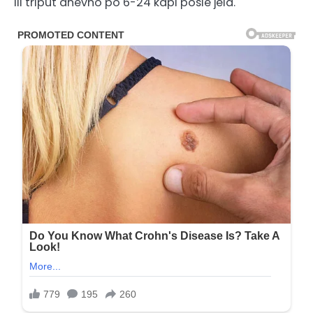
ili triput dnevno po 6-24 kapi posle jela.