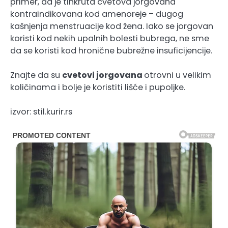
primer, da je tinkruta cvetova jorgovana
kontraindikovana kod amenoreje – dugog
kašnjenja menstruacije kod žena. Iako se jorgovan
koristi kod nekih upalnih bolesti bubrega, ne sme
da se koristi kod hronične bubrežne insuficijencije.
Znajte da su
cvetovi jorgovana
otrovni u velikim
količinama i bolje je koristiti lišće i pupoljke.
izvor: stil.kurir.rs