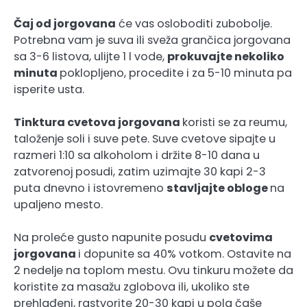
Čaj od jorgovana
će vas osloboditi zubobolje.
Potrebna vam je suva ili sveža grančica jorgovana
sa 3-6 listova, ulijte 1 l vode,
prokuvajte nekoliko
minuta
poklopljeno, procedite i za 5-10 minuta pa
isperite usta.
Tinktura cvetova jorgovana
koristi se za reumu,
taloženje soli i suve pete. Suve cvetove sipajte u
razmeri 1:10 sa alkoholom i držite 8-10 dana u
zatvorenoj posudi, zatim uzimajte 30 kapi 2-3
puta dnevno i istovremeno
stavljajte obloge
na
upaljeno mesto.
Na proleće gusto napunite posudu
cvetovima
jorgovana
i dopunite sa 40% votkom. Ostavite na
2 nedelje na toplom mestu. Ovu tinkuru možete da
koristite za masažu zglobova ili, ukoliko ste
prehlađeni, rastvorite 20-30 kapi u pola čaše