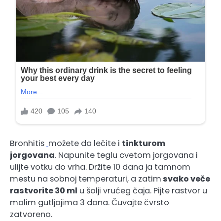
Bronhitis
možete da lečite i
tinkturom
jorgovana
. Napunite teglu cvetom jorgovana i
ulijte votku do vrha. Držite 10 dana ja tamnom
mestu na sobnoj temperaturi, a zatim
svako veče
rastvorite 30 ml
u šolji vrućeg čaja. Pijte rastvor u
malim gutljajima 3 dana. Čuvajte čvrsto
zatvoreno.