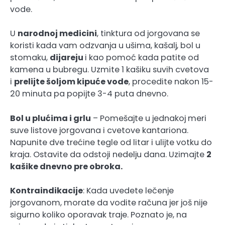
vode.
U
narodnoj medicini
, tinktura od jorgovana se
koristi kada vam odzvanja u ušima, kašalj, bol u
stomaku,
dijareju
i kao pomoć kada patite od
kamena u bubregu. Uzmite 1 kašiku suvih cvetova
i
prelijte šoljom kipuće vode
, procedite nakon 15-
20 minuta pa popijte 3-4 puta dnevno.
Bol u plućima i grlu
– Pomešajte u jednakoj meri
suve listove jorgovana i cvetove kantariona.
Napunite dve trećine tegle od litar i ulijte votku do
kraja. Ostavite da odstoji nedelju dana. Uzimajte
2
kašike dnevno pre obroka.
Kontraindikacije
: Kada uvedete lečenje
jorgovanom, morate da vodite računa jer još nije
sigurno koliko oporavak traje. Poznato je, na