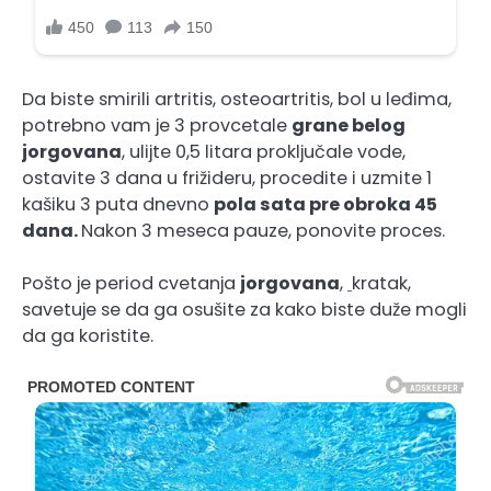
Da biste smirili artritis, osteoartritis, bol u leđima,
potrebno vam je 3 provcetale
grane belog
jorgovana
, ulijte 0,5 litara proključale vode,
ostavite 3 dana u frižideru, procedite i uzmite 1
kašiku 3 puta dnevno
pola sata pre obroka 45
dana.
Nakon 3 meseca pauze, ponovite proces.
Pošto je period cvetanja
jorgovana
,
kratak,
savetuje se da ga osušite za kako biste duže mogli
da ga koristite.