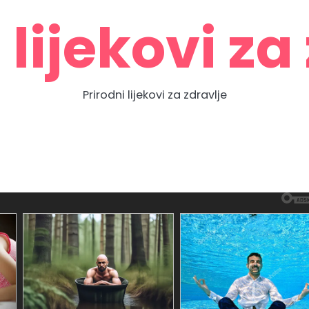
 lijekovi za
Prirodni lijekovi za zdravlje
Zdravlje
Home
Contact
About
Privacy
prirodno
Us
Us
Policy