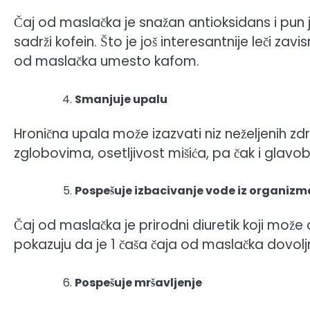
Čaj od maslačka je snažan antioksidans i pun j
sadrži kofein. Što je još interesantnije leči zav
od maslačka umesto kafom.
Smanjuje upalu
Hronična upala može izazvati niz neželjenih zd
zglobovima, osetljivost mišića, pa čak i glavob
Pospešuje izbacivanje vode iz organizm
Čaj od maslačka je prirodni diuretik koji može
pokazuju da je 1 čaša čaja od maslačka dovolj
Pospešuje mršavljenje