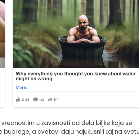
im vrednostim u zavisnosti od dela biljke koja se
šće bubrege, a cvetovi daju najukusniji čaj na svetu