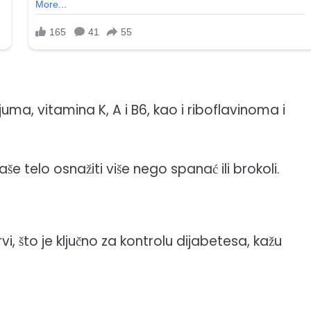
uma, vitamina K, A i B6, kao i riboflavinoma i
še telo osnažiti više nego spanać ili brokoli.
i, što je ključno za kontrolu dijabetesa, kažu