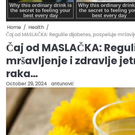
Home
Health
Čaj od MASLAČKA: Reguliše dijabetes, pospešuje mršavljenj
Čaj od MASLAČKA: Reguli
mršavljenje i zdravlje jetr
raka…
October 29, 2024
antunović