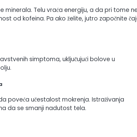
e minerala. Telu vraća energiju, a da pri tome n
isnost od kofeina. Pa ako želite, jutro započnite č
ravstvenih simptoma, uključujući bolove u
olju.
a
 da poveća učestalost mokrenja. Istraživanja
na da se smanji nadutost tela.