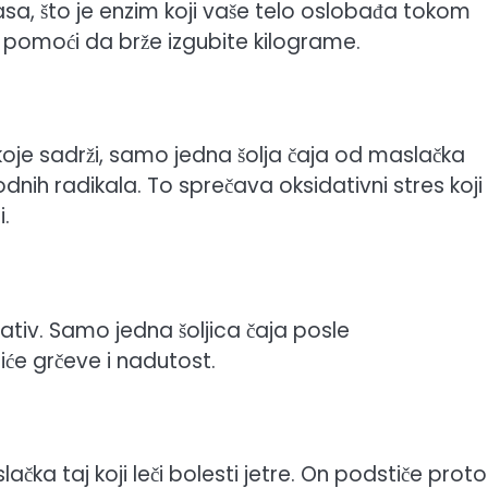
asa, što je enzim koji vaše telo oslobađa tokom
pomoći da brže izgubite kilograme.
koje sadrži, samo jedna šolja čaja od maslačka
dnih radikala. To sprečava oksidativni stres koji
.
sativ. Samo jedna šoljica čaja posle
jiće grčeve i nadutost.
ačka taj koji leči bolesti jetre. On podstiče proto