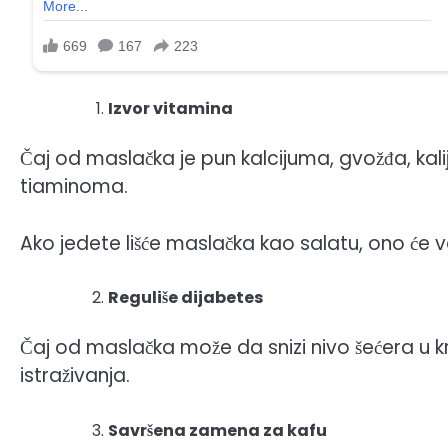
Izvor vitamina
Čaj od maslačka je pun kalcijuma, gvožđa, kalij
tiaminoma.
Ako jedete lišće maslačka kao salatu, ono će va
Reguliše dijabetes
Čaj od maslačka može da snizi nivo šećera u krv
istraživanja.
Savršena zamena za kafu