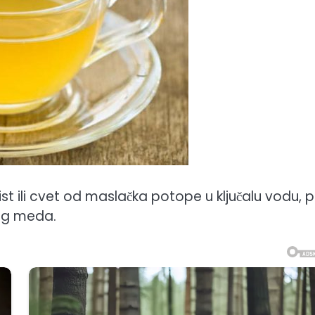
list ili cvet od maslačka potope u ključalu vodu, 
kog meda.