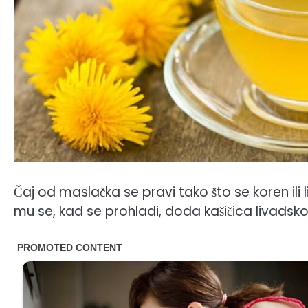
Čaj od maslačka se pravi tako što se koren ili 
mu se, kad se prohladi, doda kašičica livads