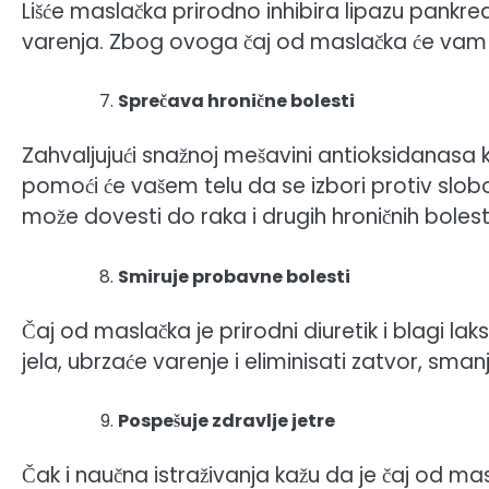
Lišće maslačka prirodno inhibira lipazu pankre
varenja. Zbog ovoga čaj od maslačka će vam 
Sprečava hronične bolesti
Zahvaljujući snažnoj mešavini antioksidanasa 
pomoći će vašem telu da se izbori protiv slobo
može dovesti do raka i drugih hroničnih bolesti
Smiruje probavne bolesti
Čaj od maslačka je prirodni diuretik i blagi lak
jela, ubrzaće varenje i eliminisati zatvor, sman
Pospešuje zdravlje jetre
Čak i naučna istraživanja kažu da je čaj od masl