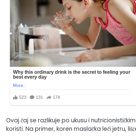
Ovaj čaj se razlikuje po ukusu i nutricionističk
koristi. Na primer, koren maslačka leči jetru, li