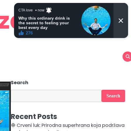
 zdravlje
Search
Search
Recent Posts
🧅 Crveni luk: Prirodna superhrana koja podržava