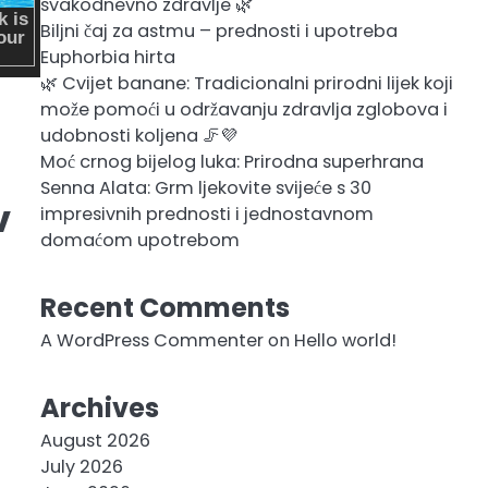
svakodnevno zdravlje 🌿
Biljni čaj za astmu – prednosti i upotreba
Euphorbia hirta
🌿 Cvijet banane: Tradicionalni prirodni lijek koji
može pomoći u održavanju zdravlja zglobova i
udobnosti koljena 🦵💜
Moć crnog bijelog luka: Prirodna superhrana
Senna Alata: Grm ljekovite svijeće s 30
v
impresivnih prednosti i jednostavnom
domaćom upotrebom
Recent Comments
A WordPress Commenter
on
Hello world!
Archives
August 2026
July 2026