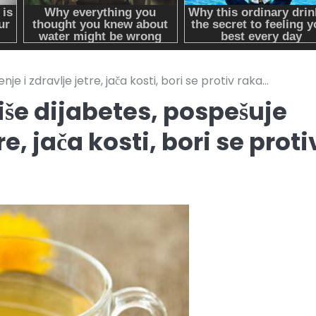
e i zdravlje jetre, jača kosti, bori se protiv raka…
še dijabetes, pospešuje
e, jača kosti, bori se proti