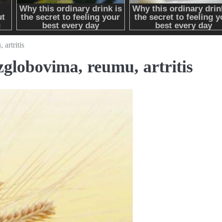
artritis
zglobovima, reumu, artritis