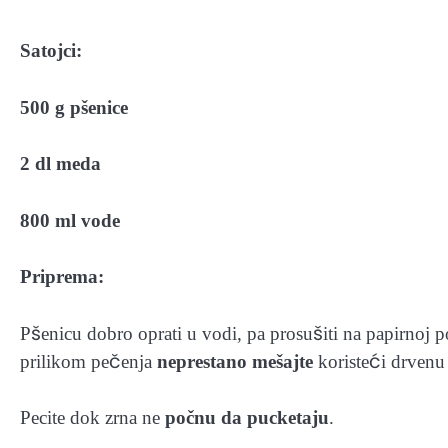
Satojci:
500 g pšenice
2 dl meda
800 ml vode
Priprema:
Pšenicu dobro oprati u vodi, pa prosušiti na papirnoj p
prilikom pečenja
neprestano mešajte
koristeći drvenu
Pecite dok zrna ne
počnu da pucketaju
.