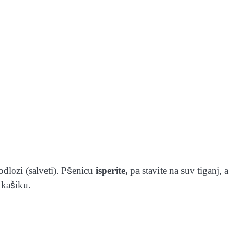
odlozi (salveti). Pšenicu
isperite,
pa stavite na suv tiganj, a
 kašiku.