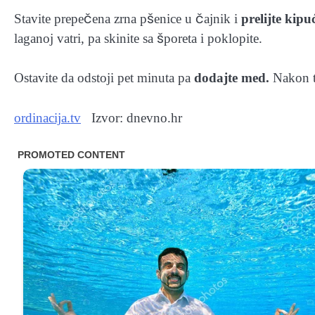
Stavite prepečena zrna pšenice u čajnik i
prelijte kip
laganoj vatri, pa skinite sa šporeta i poklopite.
Ostavite da odstoji pet minuta pa
dodajte med.
Nakon t
ordinacija.tv
Izvor: dnevno.hr