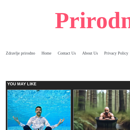
Skip
to
Prirodn
content
Zdravlje prirodno
Home
Contact Us
About Us
Privacy Policy