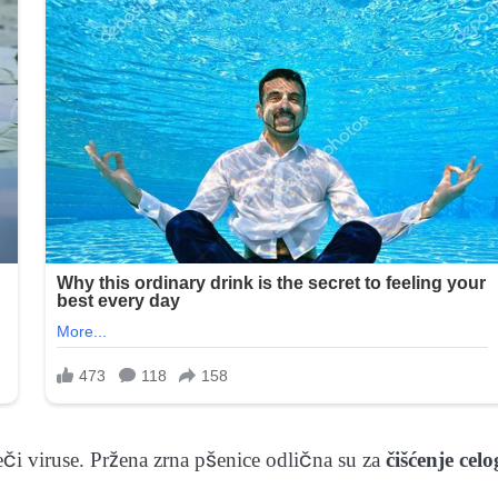
eči viruse. Pržena zrna pšenice odlična su za
čišćenje celo