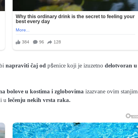
ebi
napraviti čaj od
pšenice koji je izuzetno
delotvoran u
na bolove u kostima i zglobovima
izazvane ovim stanjim
i u
lečenju nekih vrsta raka.