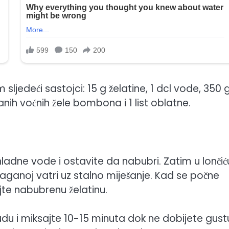
sljedeći sastojci: 15 g želatine, 1 dcl vode, 350 
nih voćnih žele bombona i 1 list oblatne.
hladne vode i ostavite da nabubri. Zatim u lončić
 laganoj vatri uz stalno miješanje. Kad se počne
ajte nabubrenu želatinu.
u i miksajte 10-15 minuta dok ne dobijete gustu