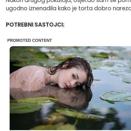
Nakon drugog pokušaja, osjećao sam se pom
ugodno iznenadila kako je torta dobro narezana
POTREBNI SASTOJCI: