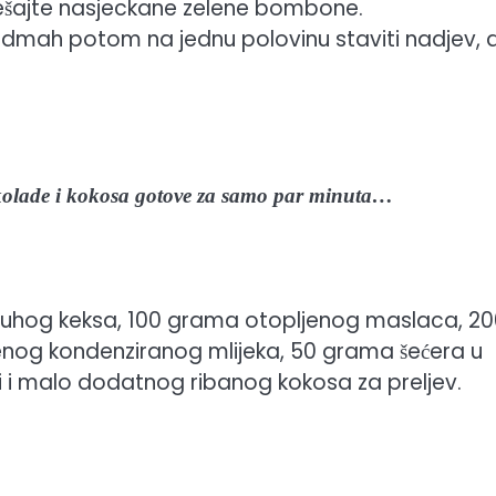
ješajte nasjeckane zelene bombone.
 Odmah potom na jednu polovinu staviti nadjev, 
ade i kokosa gotove za samo par minuta…
uhog keksa, 100 grama otopljenog maslaca, 20
og kondenziranog mlijeka, 50 grama šećera u
soli i malo dodatnog ribanog kokosa za preljev.