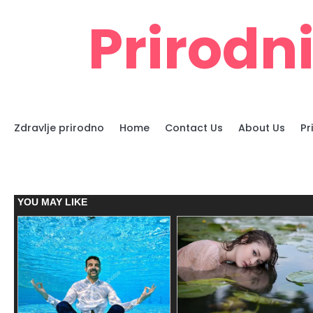
Skip
Prirodni
to
content
Zdravlje prirodno
Home
Contact Us
About Us
Pr