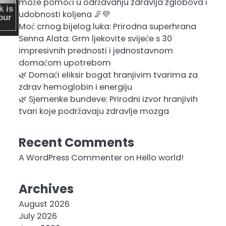
može pomoći u održavanju zdravlja zglobova i
udobnosti koljena 🦵💜
Moć crnog bijelog luka: Prirodna superhrana
Senna Alata: Grm ljekovite svijeće s 30
impresivnih prednosti i jednostavnom
domaćom upotrebom
🌿 Domaći eliksir bogat hranjivim tvarima za
zdrav hemoglobin i energiju
🌿 Sjemenke bundeve: Prirodni izvor hranjivih
tvari koje podržavaju zdravlje mozga
Recent Comments
A WordPress Commenter
on
Hello world!
Archives
August 2026
July 2026