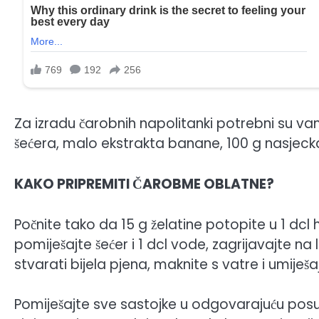
Za izradu čarobnih napolitanki potrebni su vam 
šećera, malo ekstrakta banane, 100 g nasjecka
KAKO PRIPREMITI ČAROBME OBLATNE?
Počnite tako da 15 g želatine potopite u 1 dcl 
pomiješajte šećer i 1 dcl vode, zagrijavajte na
stvarati bijela pjena, maknite s vatre i umiješ
Pomiješajte sve sastojke u odgovarajuću posud