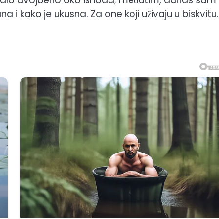
alo dvojbeno oko ishoda; međutim, danas sam
 i kako je ukusna. Za one koji uživaju u biskvitu