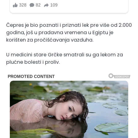
Čepres je bio poznati i priznati lek pre više od 2.000
godina, još u pradavna vremena u Egiptu je
korišten za pročišćavanja vazduha.
U medicini stare Grčke smatrali su ga lekom za
plućne bolesti i proliv.