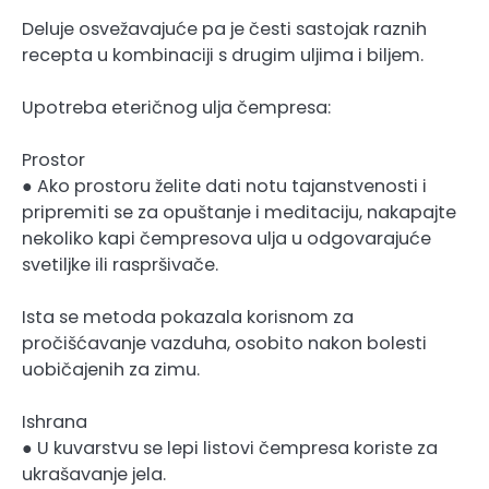
Deluje osvežavajuće pa je česti sastojak raznih
recepta u kombinaciji s drugim uljima i biljem.
Upotreba eteričnog ulja čempresa:
Prostor
● Ako prostoru želite dati notu tajanstvenosti i
pripremiti se za opuštanje i meditaciju, nakapajte
nekoliko kapi čempresova ulja u odgovarajuće
svetiljke ili raspršivače.
Ista se metoda pokazala korisnom za
pročišćavanje vazduha, osobito nakon bolesti
uobičajenih za zimu.
Ishrana
● U kuvarstvu se lepi listovi čempresa koriste za
ukrašavanje jela.