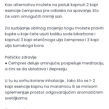
Kao alternativu možete na jastuk kapnuti 2 kapi
esencije čempresa pre odlaska na spavanje, što
će vam omogućiti mirniji san.
Za suzbijanje obilnog znojenja nogu možete praviti
kupke u koje ćete usuti kašiku sode bikarbone i
kapnuti 3 kapi eteričnoga ulja čempresa i 3 kapi
ulja šumskoga bora.
Psihičko zdravlje
● Čempres deluje umirujuće, pospešuje meditaciju,
a čini se da ublažava i depresiju.
U tu su svrhu korisne inhalacije , tako što se 1-2
kapi esencije kapnu na maramicu ili se mirisom
oplemenjuje prostor odgovarajućim aromatičnim
svetiljkama.