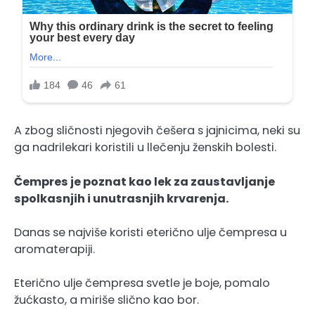
A zbog sličnosti njegovih češera s jajnicima, neki su
ga nadrilekari koristili u llečenju ženskih bolesti.
Čempres je poznat kao lek za zaustavljanje
spolkasnjih i unutrasnjih krvarenja.
Danas se najviše koristi eterično ulje čempresa u
aromaterapiji.
Eterično ulje čempresa svetle je boje, pomalo
žućkasto, a miriše slično kao bor.