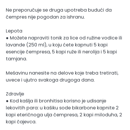
Ne preporučuje se druga upotreba budući da
čempres nije pogodan za ishranu.
Lepota
● Možete napraviti tonik za lice od ružine vodice ili
lavande (250 ml), u koju ćete kapnuti 5 kapi
esencije čempresa, 5 kapi ruže ili nerolija i 5 kapi
tamjana.
Mešavinu nanesite na delove koje treba tretirati,
uvece i ujutro svakoga drugoga dana.
Zdravlje
● Kod kašlja ili bronhitisa korisno je udisanje
lekovitih para: u kašiku sode bikarbone kapnite 2
kapi eteričnoga ulja čempresa, 2 kapi miloduha, 2
kapi čajevca.