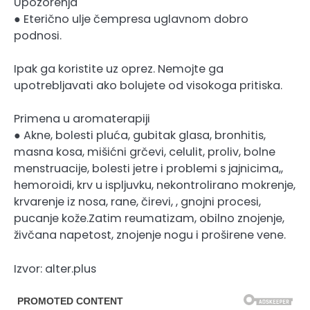
Upozorenja
● Eterično ulje čempresa uglavnom dobro
podnosi.
Ipak ga koristite uz oprez. Nemojte ga
upotrebljavati ako bolujete od visokoga pritiska.
Primena u aromaterapiji
● Akne, bolesti pluća, gubitak glasa, bronhitis,
masna kosa, mišićni grčevi, celulit, proliv, bolne
menstruacije, bolesti jetre i problemi s jajnicima,,
hemoroidi, krv u ispljuvku, nekontrolirano mokrenje,
krvarenje iz nosa, rane, čirevi, , gnojni procesi,
pucanje kože.Zatim reumatizam, obilno znojenje,
živčana napetost, znojenje nogu i proširene vene.
Izvor: alter.plus