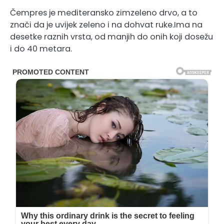
Čempres je mediteransko zimzeleno drvo, a to
znači da je uvijek zeleno i na dohvat ruke.Ima na
desetke raznih vrsta, od manjih do onih koji dosežu
i do 40 metara.