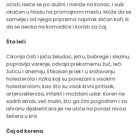
očisti, iseče se po dužini i naniže na konac, i suši
okačen u hladu na promajnom mestu. Može da se
samelje i od njega priprema napitak sličan kafi, ili
da se isecka na komadiće i koristi za čaj.
Šta leči
Cikorija čisti i jača želudac, jetru, bubrege i slezinu,
popravlja varenje, odvaja prekomernu žuč, leči
žuticu i anemiju. Efikasan je lek i u snižavanju
holesterola i rizika koji su povezani s visokim
holesterolom, kao što su visok krvni pritisak,
arterioskleroza, infarkt i moždani udar. Koren ne
sadrži skrob, već inulin, što ga čini pogodnim i za
ishranu dijabetičara jer ne utiče na porast nivoa
šećera u krvi.
Čaj od korena