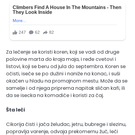
Za lečenje se koristi koren, koji se vadi od druge
polovine marta do kraja maja, i ređe cvetovi i
listovi, koji se beru od jula do septembra. Koren se
očisti, iseče se po dužini i naniže na konac, i suši
okačen u hladu na promajnom mestu. Može da se
samelje i od njega priprema napitak sličan kafi, ili
da se isecka na komadiće i koristi za čaj.
Šta leči
Cikorija čisti i jača želudac, jetru, bubrege i slezinu,
popravlja varenje, odvaja prekomernu žuč, leči