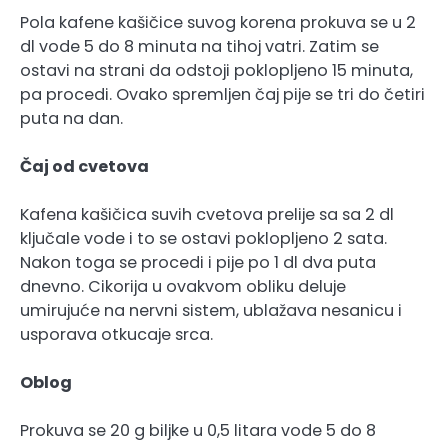
Pola kafene kašičice suvog korena prokuva se u 2
dl vode 5 do 8 minuta na tihoj vatri. Zatim se
ostavi na strani da odstoji poklopljeno 15 minuta,
pa procedi. Ovako spremljen čaj pije se tri do četiri
puta na dan.
Čaj od cvetova
Kafena kašičica suvih cvetova prelije sa sa 2 dl
ključale vode i to se ostavi poklopljeno 2 sata.
Nakon toga se procedi i pije po 1 dl dva puta
dnevno. Cikorija u ovakvom obliku deluje
umirujuće na nervni sistem, ublažava nesanicu i
usporava otkucaje srca.
Oblog
Prokuva se 20 g biljke u 0,5 litara vode 5 do 8