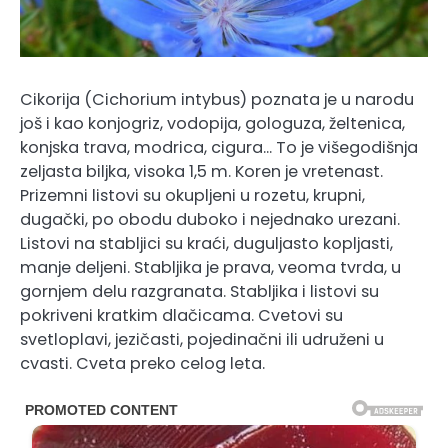
Cikorija (Cichorium intybus) poznata je u narodu
još i kao konjogriz, vodopija, gologuza, želtenica,
konjska trava, modrica, cigura… To je višegodišnja
zeljasta biljka, visoka 1,5 m. Koren je vretenast.
Prizemni listovi su okupljeni u rozetu, krupni,
dugački, po obodu duboko i nejednako urezani.
Listovi na stabljici su kraći, duguljasto kopljasti,
manje deljeni. Stabljika je prava, veoma tvrda, u
gornjem delu razgranata. Stabljika i listovi su
pokriveni kratkim dlačicama. Cvetovi su
svetloplavi, jezičasti, pojedinačni ili udruženi u
cvasti. Cveta preko celog leta.