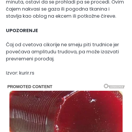
minuta, ostavi da se prohladi pa se procedi. Ovim
čajem nakvasi se gaza ili pogodna tkanina i
stavlja kao oblog na ekcem ili potkožne čireve.
UPOZORENJE
Čaj od cvetova cikorije ne smeju piti trudnice jer
povećava amplitudu trudova, pa može izazvati
prevremeni porođaj.
Izvor: kurir.rs