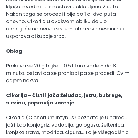
ključale vode i to se ostavi poklopljeno 2 sata.
Nakon toga se procedi i pije po 1 dl dva puta
dnevno. Cikorija u ovakvom obliku deluje
umirujuće na nervni sistem, ublažava nesanicu i
usporava otkucaje srca.
Oblog
Prokuva se 20 g biljke u 0,5 litara vode 5 do 8
minuta, ostavi da se prohladi pa se procedi. Ovim
čajem nakva
Cikorija – čisti i jača želudac, jetru, bubrege,
slezinu, popravlja varenje
Cikorija (Cichorium intybus) poznata je u narodu
još i kao konjogriz, vodopija, gologuza, želtenica,
konjska trava, modrica, cigura… To je višegodišnja