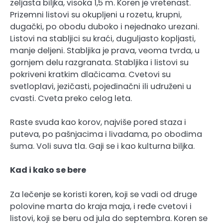
zeljasta biljka, visoka 1,5 m. Koren je vretenast.
Prizemni listovi su okupljeni u rozetu, krupni,
dugački, po obodu duboko i nejednako urezani.
Listovi na stabljici su kraći, duguljasto kopljasti,
manje deljeni. Stabljika je prava, veoma tvrda, u
gornjem delu razgranata. Stabljika i listovi su
pokriveni kratkim dlačicama. Cvetovi su
svetloplavi, jezičasti, pojedinačni ili udruženi u
cvasti. Cveta preko celog leta.
Raste svuda kao korov, najviše pored staza i
puteva, po pašnjacima i livadama, po obodima
šuma. Voli suva tla. Gaji se i kao kulturna biljka.
Kad i kako se bere
Za lečenje se koristi koren, koji se vadi od druge
polovine marta do kraja maja, i ređe cvetovi i
listovi, koji se beru od jula do septembra. Koren se