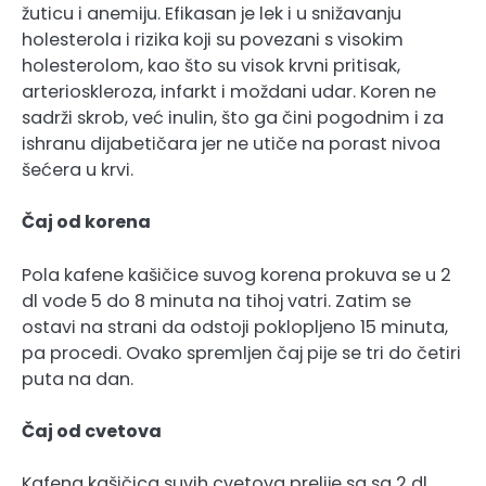
žuticu i anemiju. Efikasan je lek i u snižavanju
holesterola i rizika koji su povezani s visokim
holesterolom, kao što su visok krvni pritisak,
arterioskleroza, infarkt i moždani udar. Koren ne
sadrži skrob, već inulin, što ga čini pogodnim i za
ishranu dijabetičara jer ne utiče na porast nivoa
šećera u krvi.
Čaj od korena
Pola kafene kašičice suvog korena prokuva se u 2
dl vode 5 do 8 minuta na tihoj vatri. Zatim se
ostavi na strani da odstoji poklopljeno 15 minuta,
pa procedi. Ovako spremljen čaj pije se tri do četiri
puta na dan.
Čaj od cvetova
Kafena kašičica suvih cvetova prelije sa sa 2 dl