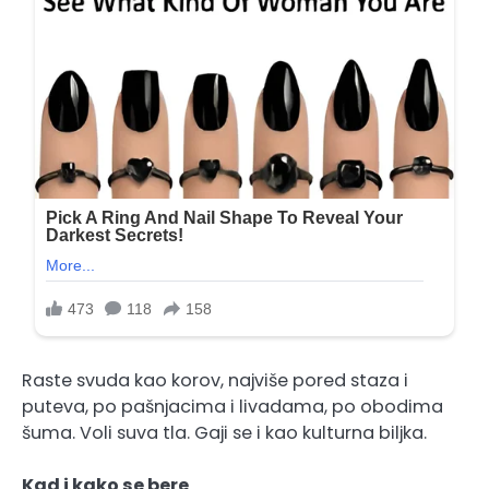
Raste svuda kao korov, najviše pored staza i
puteva, po pašnjacima i livadama, po obodima
šuma. Voli suva tla. Gaji se i kao kulturna biljka.
Kad i kako se bere