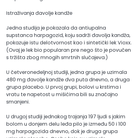
Istraživanja đavolje kandže
Jedna studija je pokazala da antiupalna
supstanca harpagozid, koju sadrži đavolja kandža,
pokazuje istu delotvornost kao i sintetički lek Vioxx.
(Ovaj je lek bio popularan pre nego što je povučen
s tržišta zbog mnogih smrtnih slučajeva.)
U četveronedeljnoj studiji, jedna grupa je uzimala
480 mg đavolje kandže dva puta dnevno, a druga
grupa placebo. U prvoj grupi, bolovi u krstima i
vratu te napetost u mišićima bili su značajno
smanjeni.
U drugoj studiji jednakog trajanja 197 ljudi s jakim
bolom u donjem delu leđa pilo je između 50 i 100
mg harpagozida dnevno, dok je druga grupa