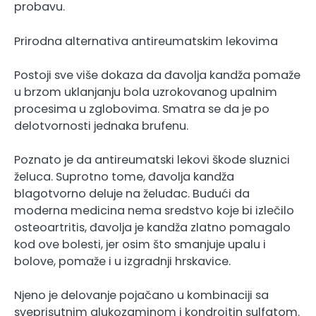
probavu.
Prirodna alternativa antireumatskim lekovima
Postoji sve više dokaza da đavolja kandža pomaže
u brzom uklanjanju bola uzrokovanog upalnim
procesima u zglobovima. Smatra se da je po
delotvornosti jednaka brufenu.
Poznato je da antireumatski lekovi škode sluznici
želuca. Suprotno tome, đavolja kandža
blagotvorno deluje na želudac. Budući da
moderna medicina nema sredstvo koje bi izlečilo
osteoartritis, đavolja je kandža zlatno pomagalo
kod ove bolesti, jer osim što smanjuje upalu i
bolove, pomaže i u izgradnji hrskavice.
Njeno je delovanje pojačano u kombinaciji sa
sveprisutnim glukozaminom i kondroitin sulfatom.