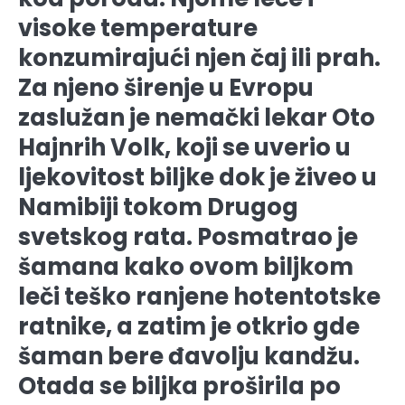
visoke temperature
konzumirajući njen čaj ili prah.
Za njeno širenje u Evropu
zaslužan je nemački lekar Oto
Hajnrih Volk, koji se uverio u
ljekovitost biljke dok je živeo u
Namibiji tokom Drugog
svetskog rata. Posmatrao je
šamana kako ovom biljkom
leči teško ranjene hotentotske
ratnike, a zatim je otkrio gde
šaman bere đavolju kandžu.
Otada se biljka proširila po