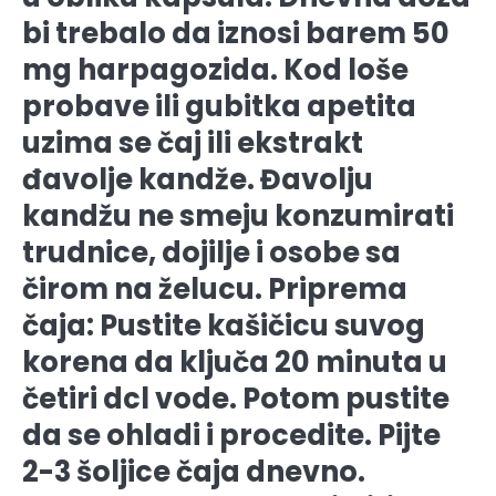
bi trebalo da iznosi barem 50
mg harpagozida. Kod loše
probave ili gubitka apetita
uzima se čaj ili ekstrakt
đavolje kandže. Đavolju
kandžu ne smeju konzumirati
trudnice, dojilje i osobe sa
čirom na želucu. Priprema
čaja: Pustite kašičicu suvog
korena da ključa 20 minuta u
četiri dcl vode. Potom pustite
da se ohladi i procedite. Pijte
2-3 šoljice čaja dnevno.