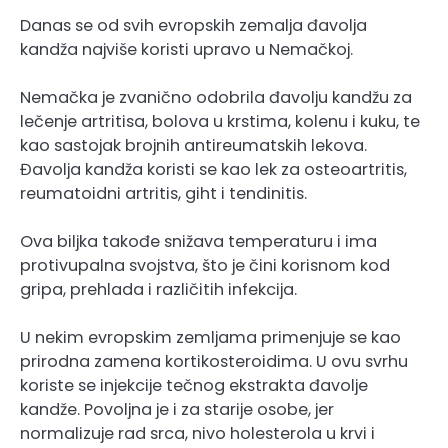
Danas se od svih evropskih zemalja đavolja
kandža najviše koristi upravo u Nemačkoj.
Nemačka je zvanično odobrila đavolju kandžu za
lečenje artritisa, bolova u krstima, kolenu i kuku, te
kao sastojak brojnih antireumatskih lekova.
Đavolja kandža koristi se kao lek za osteoartritis,
reumatoidni artritis, giht i tendinitis.
Ova biljka takođe snižava temperaturu i ima
protivupalna svojstva, što je čini korisnom kod
gripa, prehlada i različitih infekcija.
U nekim evropskim zemljama primenjuje se kao
prirodna zamena kortikosteroidima. U ovu svrhu
koriste se injekcije tečnog ekstrakta đavolje
kandže. Povoljna je i za starije osobe, jer
normalizuje rad srca, nivo holesterola u krvi i