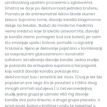
uzrokovanog upalnim procesima u zglobovima.
Smatra se da je po delotvornosti jednaka brufenu.
Poznato je da antireumatski lekovi škode sluznici
želuca. Suprotno tome, đavolja kandža blagotvorno
deluje na želudac. Budući da moderna medicina
nema sredstvo koje bi izlečilo osteoartritis, đavolja
je kandža zlatno pomagalo kod ove bolesti, jer osim
što smanjuje upalu i bolove, pomaže i u izgradnji
hrskavice. Njeno je delovanje pojačano u kombinaciji
sa sveprisutnim glukozaminom i kondroitin
sulfatom. Istraživanja đavolje kandže Jedna studija
je pokazala da antiupalna supstanca harpagozid,
koju sadrži đavolja kandža, pokazuje istu
delotvornost kao i sintetički lek Vioxx. (Ovaj je lek bio
popularan pre nego što je povučen s tržišta zbog
mnogih smrtnih slučajeva.) U četveronedeljnoj
studiji, jedna grupa je uzimala 480 mg đavolje
kandže dva puta dnevno, a druga grupa placebo. U
prvoj grupi, bolovi u krstima i vratu te napetost u