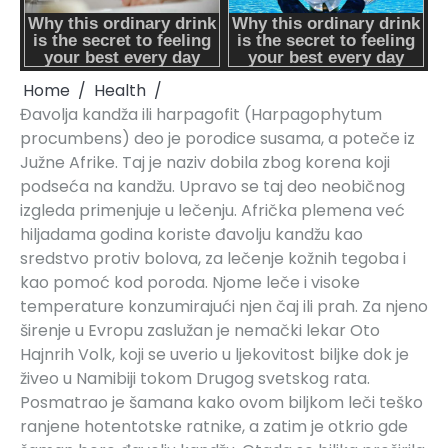
Home
Health
Đavolja kandža ili harpagofit (Harpagophytum
procumbens) deo je porodice susama, a poteče iz
Južne Afrike. Taj je naziv dobila zbog korena koji
podseća na kandžu. Upravo se taj deo neobičnog
izgleda primenjuje u lečenju. Afrička plemena već
hiljadama godina koriste đavolju kandžu kao
sredstvo protiv bolova, za lečenje kožnih tegoba i
kao pomoć kod poroda. Njome leče i visoke
temperature konzumirajući njen čaj ili prah. Za njeno
širenje u Evropu zaslužan je nemački lekar Oto
Hajnrih Volk, koji se uverio u ljekovitost biljke dok je
živeo u Namibiji tokom Drugog svetskog rata.
Posmatrao je šamana kako ovom biljkom leči teško
ranjene hotentotske ratnike, a zatim je otkrio gde