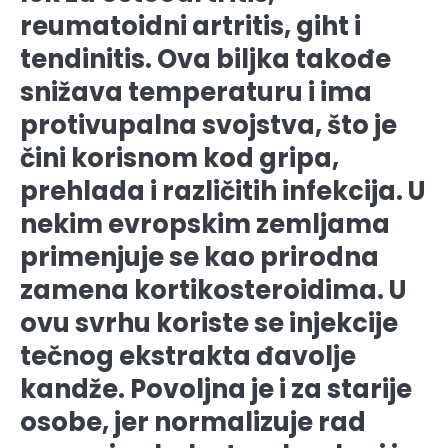
reumatoidni artritis, giht i
tendinitis. Ova biljka takođe
snižava temperaturu i ima
protivupalna svojstva, što je
čini korisnom kod gripa,
prehlada i različitih infekcija. U
nekim evropskim zemljama
primenjuje se kao prirodna
zamena kortikosteroidima. U
ovu svrhu koriste se injekcije
tečnog ekstrakta đavolje
kandže. Povoljna je i za starije
osobe, jer normalizuje rad