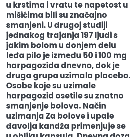
u krstima i vratu te napetost u
mišićima bili su značajno
smanjeni. U drugoj studiji
jednakog trajanja 197 ljudi s
jakim bolom u donjem delu
leđa pilo je između 50 i 100 mg
harpagozida dnevno, dok je
druga grupa uzimala placebo.
Osobe koje su uzimale
harpagozid osetile su znatno
smanjenje bolova. Način
uzimanja Za bolove i upale
đavolja kandža primenjuje se
u obliku kapsula. Dnevna doza