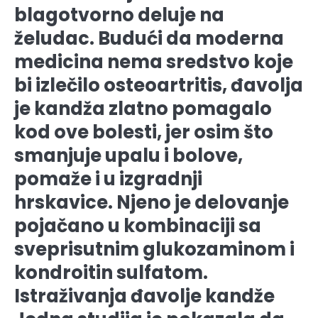
blagotvorno deluje na
želudac. Budući da moderna
medicina nema sredstvo koje
bi izlečilo osteoartritis, đavolja
je kandža zlatno pomagalo
kod ove bolesti, jer osim što
smanjuje upalu i bolove,
pomaže i u izgradnji
hrskavice. Njeno je delovanje
pojačano u kombinaciji sa
sveprisutnim glukozaminom i
kondroitin sulfatom.
Istraživanja đavolje kandže