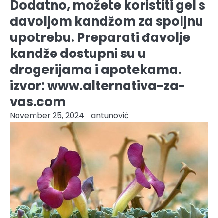
Dodatno, možete koristiti gel s
đavoljom kandžom za spoljnu
upotrebu. Preparati đavolje
kandže dostupni su u
drogerijama i apotekama.
izvor: www.alternativa-za-
vas.com
November 25, 2024
antunović