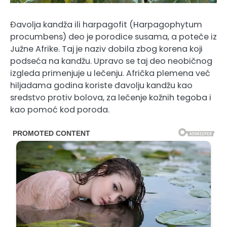
Đavolja kandža ili harpagofit (Harpagophytum
procumbens) deo je porodice susama, a poteče iz
Južne Afrike. Taj je naziv dobila zbog korena koji
podseća na kandžu. Upravo se taj deo neobičnog
izgleda primenjuje u lečenju. Afrička plemena već
hiljadama godina koriste đavolju kandžu kao
sredstvo protiv bolova, za lečenje kožnih tegoba i
kao pomoć kod poroda.