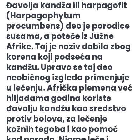
Đavolja kandža ili harpagofit
(Harpagophytum
procumbens) deo je porodice
susama, a poteče iz Južne
Afrike. Taj je naziv dobila zbog
korena koji podseća na
kandžu. Upravo se taj deo
neobičnog izgleda primenjuje
u lečenju. Afrička plemena već
hiljadama godina koriste
đavolju kandžu kao sredstvo
protiv bolova, za lečenje
kožnih tegoba i kao pomoć
kod poroda. Njome leče i