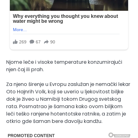
Njome leče i visoke temperature konzumirajući
njen čaj ili prah.
Za njeno širenje u Evropu zaslužan je nemački lekar
Oto Hajnrih Volk, koji se uverio u ljekovitost biljke
dok je živeo u Namibiji tokom Drugog svetskog
rata. Posmatrao je šamana kako ovom biljkom
leči teško ranjene hotentotske ratnike, a zatim je
otkrio gde šaman bere đavolju kandžu.