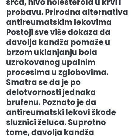
srca, nivo holesterola u krvi i
probavu. Prirodna alternativa
antireumatskim lekovima
Postoji sve više dokaza da
đavolja kandža pomaže u
brzom uklanjanju bola
uzrokovanog upalnim
procesima u zglobovima.
Smatra se da je po
delotvornosti jednaka
brufenu. Poznato je da
antireumatski lekovi škode
sluznici želuca. Suprotno
tome, đavolja kandža