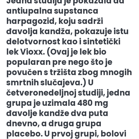
Jedna studija je pokazala da
antiupalna supstanca
harpagozid, koju sadrži
đavolja kandža, pokazuje istu
delotvornost kao i sintetički
lek Vioxx. (Ovaj je lek bio
popularan pre nego što je
povučen s tržišta zbog mnogih
smrtnih slučajeva.) U
četveronedeljnoj studiji, jedna
grupa je uzimala 480 mg
đavolje kandže dva puta
dnevno, a druga grupa
placebo. U prvoj grupi, bolovi