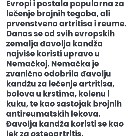
Evropi i postala popularna za
lečenje brojnih tegoba, ali
prvenstveno artritisa i reume.
Danas se od svih evropskih
zemalja đavolja kandža
najviše koristi upravo u
Nemačkoj. Nemačka je
zvanično odobrila đavolju
kandžu za lečenje artritisa,
bolova u krstima, kolenu i
kuku, te kao sastojak brojnih
antireumatskih lekova.
Đavolja kandža koristi se kao
lek za osteoartritis,