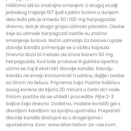
mišićima bili su značajno smanjeni. U drugoj studiji
jednakog trajanja 197 ljudi s jakim bolom u donjem
delu leđa pilo je između 50 i 100 mg harpagozida
dnevno, dok je druga grupa uzimala placebo. Osobe
koje su uzimale harpagozid osetile su znatno
smanjenje bolova. Način uzimanja Za bolove i upale
đavolja kandža primenjuje se u obliku kapsula.
Dnevna doza bi trebalo da iznosi barem 50 mg
harpagozida. Kod loše probave ili gubitka apetita
uzima se čaj ili ekstrakt đavolje kandže. Đavolju
kandžu ne smeju konzumirati trudnice, dojilje i osobe
sa čirom na želucu. Priprema čaja: Pustite kašičicu
suvog korena da ključa 20 minuta u četiri dcl vode.
Potom pustite da se ohladi i procedite. Pijte 2-3
šoljice čaja dnevno. Dodatno, možete koristiti gel s
đavoljom kandžom za spoljnu upotrebu. Preparati
đavolje kandže dostupni su u drogerijama i
apotekama. izvor: www.alternativa-za-vas.com