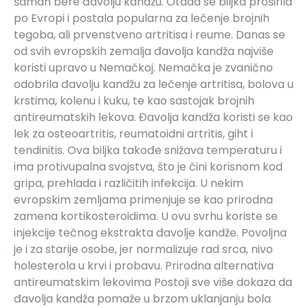
šaman bere đavolju kandžu. Otada se biljka proširila
po Evropi i postala popularna za lečenje brojnih
tegoba, ali prvenstveno artritisa i reume. Danas se
od svih evropskih zemalja đavolja kandža najviše
koristi upravo u Nemačkoj. Nemačka je zvanično
odobrila đavolju kandžu za lečenje artritisa, bolova u
krstima, kolenu i kuku, te kao sastojak brojnih
antireumatskih lekova. Đavolja kandža koristi se kao
lek za osteoartritis, reumatoidni artritis, giht i
tendinitis. Ova biljka takođe snižava temperaturu i
ima protivupalna svojstva, što je čini korisnom kod
gripa, prehlada i različitih infekcija. U nekim
evropskim zemljama primenjuje se kao prirodna
zamena kortikosteroidima. U ovu svrhu koriste se
injekcije tečnog ekstrakta đavolje kandže. Povoljna
je i za starije osobe, jer normalizuje rad srca, nivo
holesterola u krvi i probavu. Prirodna alternativa
antireumatskim lekovima Postoji sve više dokaza da
đavolja kandža pomaže u brzom uklanjanju bola