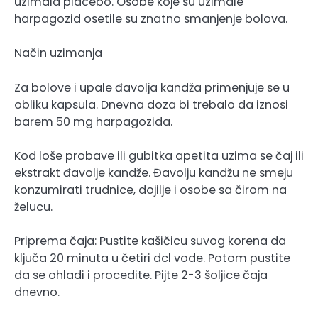
uzimala placebo. Osobe koje su uzimale
harpagozid osetile su znatno smanjenje bolova.
Način uzimanja
Za bolove i upale đavolja kandža primenjuje se u
obliku kapsula. Dnevna doza bi trebalo da iznosi
barem 50 mg harpagozida.
Kod loše probave ili gubitka apetita uzima se čaj ili
ekstrakt đavolje kandže. Đavolju kandžu ne smeju
konzumirati trudnice, dojilje i osobe sa čirom na
želucu.
Priprema čaja: Pustite kašičicu suvog korena da
ključa 20 minuta u četiri dcl vode. Potom pustite
da se ohladi i procedite. Pijte 2-3 šoljice čaja
dnevno.