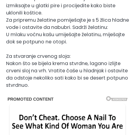
izmiksajte u glatki pire i procijedite kako biste
uklonili koštice.
Za pripremu želatine pomiješajte je s 5 žlica hladne
vode i ostavite da nabubri. Sadrži želatinu:
U mlaku voćnu kašu umiješajte želatinu, miješajte
dok se potpuno ne otopi.
Za stvaranje crvenog sloja:
Nakon što se bijela krema stvrdne, lagano izlijte
crveni sloj na vrh. Vratite čaše u hladnjak i ostavite
da odstoje nekoliko sati kako bi se desert potpuno
stvrdnuo.