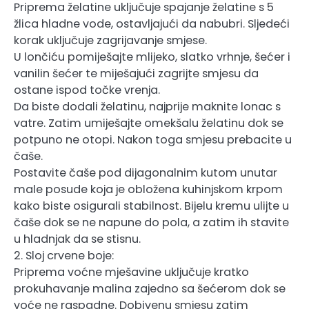
Priprema želatine uključuje spajanje želatine s 5
žlica hladne vode, ostavljajući da nabubri. Sljedeći
korak uključuje zagrijavanje smjese.
U lončiću pomiješajte mlijeko, slatko vrhnje, šećer i
vanilin šećer te miješajući zagrijte smjesu da
ostane ispod točke vrenja.
Da biste dodali želatinu, najprije maknite lonac s
vatre. Zatim umiješajte omekšalu želatinu dok se
potpuno ne otopi. Nakon toga smjesu prebacite u
čaše.
Postavite čaše pod dijagonalnim kutom unutar
male posude koja je obložena kuhinjskom krpom
kako biste osigurali stabilnost. Bijelu kremu ulijte u
čaše dok se ne napune do pola, a zatim ih stavite
u hladnjak da se stisnu.
2. Sloj crvene boje:
Priprema voćne mješavine uključuje kratko
prokuhavanje malina zajedno sa šećerom dok se
voće ne raspadne. Dobivenu smjesu zatim