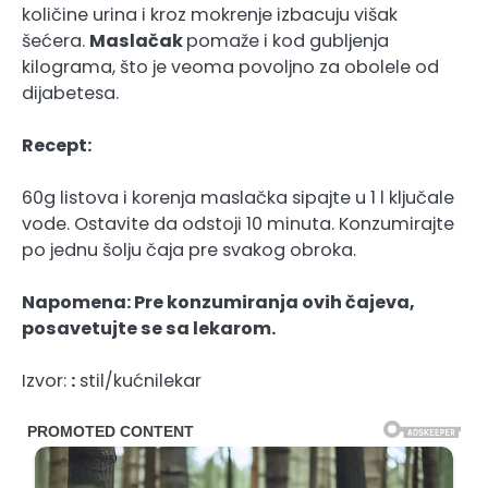
količine urina i kroz mokrenje izbacuju višak
šećera.
Maslačak
pomaže i kod gubljenja
kilograma, što je veoma povoljno za obolele od
dijabetesa.
Recept:
60g listova i korenja maslačka sipajte u 1 l ključale
vode. Ostavite da odstoji 10 minuta. Konzumirajte
po jednu šolju čaja pre svakog obroka.
Napomena:
Pre konzumiranja ovih čajeva,
posavetujte se sa lekarom.
Izvor:
:
stil/kućnilekar