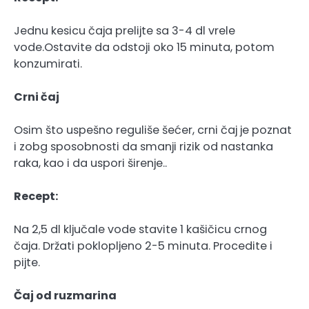
Jednu kesicu čaja prelijte sa 3-4 dl vrele
vode.Ostavite da odstoji oko 15 minuta, potom
konzumirati.
Crni čaj
Osim što uspešno reguliše šećer, crni čaj je poznat
i zobg sposobnosti da smanji rizik od nastanka
raka, kao i da uspori širenje..
Recept:
Na 2,5 dl ključale vode stavite 1 kašičicu crnog
čaja. Držati poklopljeno 2-5 minuta. Procedite i
pijte.
Čaj od ruzmarina