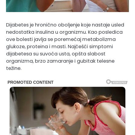
Dijabetes je hronično oboljenje koje nastaje usled
nedostatka insulina u organizmu. Kao posledica
ove bolesti javlja se poremećaj metabolizma
glukoze, proteina i masti. Najčešći simptomi
dijabetesa su suvoća usta, opšta slabost
organizma, brzo zamaranje i gubitak telesne
težine.