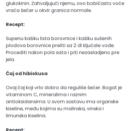
glukokinin. Zahvaljujući njemu, ovo bobičasto voće
vraća šećer u okvir granica normale.
Recept:
Supenu kašiku lista borovnice i kašiku sušenih
plodova borovnice preliti sa 2 dl ključale vode.
Procediti nakon pola sata i piti nezasladjeno pre
jela.
Čaj od hibiskusa
Ovaj čaj koji vrlo dobro da reguliše šećer. Bogat je
vitaminom C, mineralima i raznim
antioksidansima. U svom sastavu ima organske
kiseline, među kojima su malinska, vinska i
limunska kiselina.
Recept: