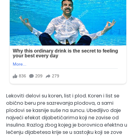
Lekoviti delovi su koren, list i plod. Koren i list se
obično beru pre sazrevanja plodova, a sami
plodovi se kasnije suše na suncu. Ubedljivo daje
najveći efekat dijabetičarima koji ne zavise od
insulina. Razlog zbog kojeg je borovnica efektna u
lečenju dijabetesa krije se u sastojku koji se zove