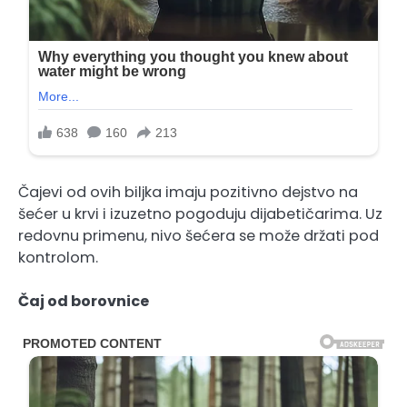
Čajevi od ovih biljka imaju pozitivno dejstvo na
šećer u krvi i izuzetno pogoduju dijabetičarima. Uz
redovnu primenu, nivo šećera se može držati pod
kontrolom.
Čaj od borovnice