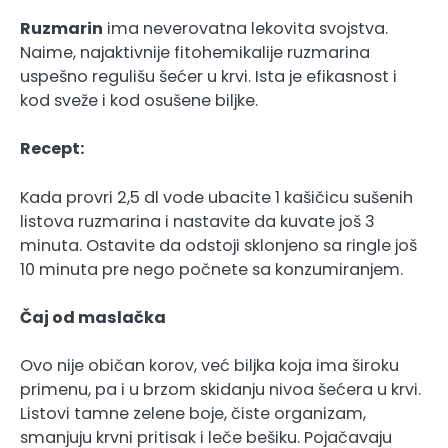
Ruzmarin
ima neverovatna lekovita svojstva.
Naime, najaktivnije fitohemikalije ruzmarina
uspešno regulišu šećer u krvi. Ista je efikasnost i
kod sveže i kod osušene biljke.
Recept:
Kada provri 2,5 dl vode ubacite 1 kašičicu sušenih
listova ruzmarina i nastavite da kuvate još 3
minuta. Ostavite da odstoji sklonjeno sa ringle još
10 minuta pre nego počnete sa konzumiranjem.
Čaj od maslačka
Ovo nije običan korov, već biljka koja ima široku
primenu, pa i u brzom skidanju nivoa šećera u krvi.
Listovi tamne zelene boje, čiste organizam,
smanjuju krvni pritisak i leče bešiku. Pojačavaju