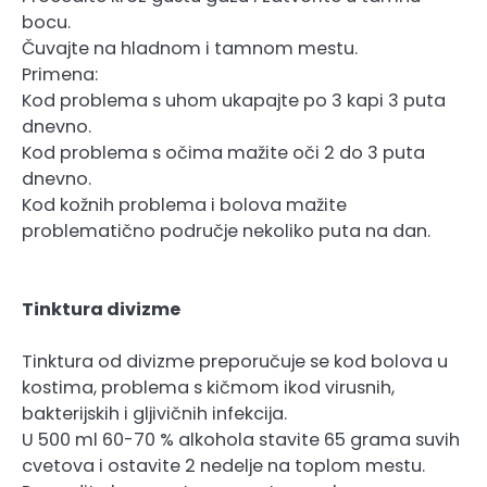
bocu.
Čuvajte na hladnom i tamnom mestu.
Primena:
Kod problema s uhom ukapajte po 3 kapi 3 puta
dnevno.
Kod problema s očima mažite oči 2 do 3 puta
dnevno.
Kod kožnih problema i bolova mažite
problematično područje nekoliko puta na dan.
Tinktura divizme
Tinktura od divizme preporučuje se kod bolova u
kostima, problema s kičmom ikod virusnih,
bakterijskih i gljivičnih infekcija.
U 500 ml 60-70 % alkohola stavite 65 grama suvih
cvetova i ostavite 2 nedelje na toplom mestu.