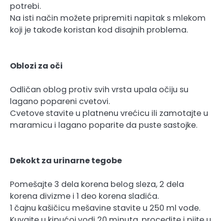
potrebi.
Na isti način možete pripremiti napitak s mlekom
koji je takođe koristan kod disajnih problema.
Oblozi za oči
Odličan oblog protiv svih vrsta upala očiju su
lagano popareni cvetovi.
Cvetove stavite u platnenu vrećicu ili zamotajte u
maramicu i lagano poparite da puste sastojke.
Dekokt za urinarne tegobe
Pomešajte 3 dela korena belog sleza, 2 dela
korena divizme i 1 deo korena sladića.
1 čajnu kašičicu mešavine stavite u 250 ml vode.
Kuvajte u kipućoj vodi 20 minuta, procedite i pijte u