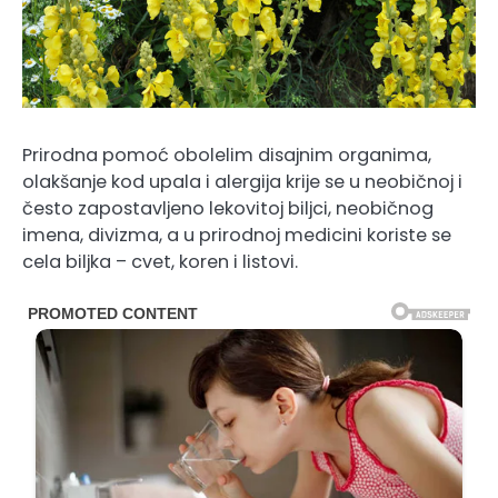
Prirodna pomoć obolelim disajnim organima,
olakšanje kod upala i alergija krije se u neobičnoj i
često zapostavljeno lekovitoj biljci, neobičnog
imena, divizma, a u prirodnoj medicini koriste se
cela biljka – cvet, koren i listovi.