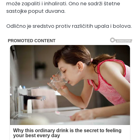
može zapaliti i inhalirati. Ono ne sadrži štetne
sastojke poput duvana.
Odlično je sredstvo protiv različitih upala i bolova.