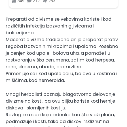
Preparati od divizme se vekovima koriste i kod
različitih infekcija izazvanih gljivicama i
bakterijama.
Macerat divizme tradicionalan je preparat protiv
tegoba izazvanih mikrobima i upalama. Posebno
je cenjen kod upale i bolova uha, a pomaže i u
rastvaranju viška cerumena, zatim kod herpesa,
rana, ekcema, uboda, promrzlina.
Primenjuje se i kod upale očiju, bolova u kostima i
mišićima, kod hemeroida.
Mnogi herbalisti poznaju blagotvorno delovanje
divizme na kosti, pa ovu biljku koriste kod hernije
diskova i slomljenih kostiju.
Razlog je u sluzi koja jednako kao što vlaži pluća,
podmazuje i kosti, tako da diskovi ”skliznu” na