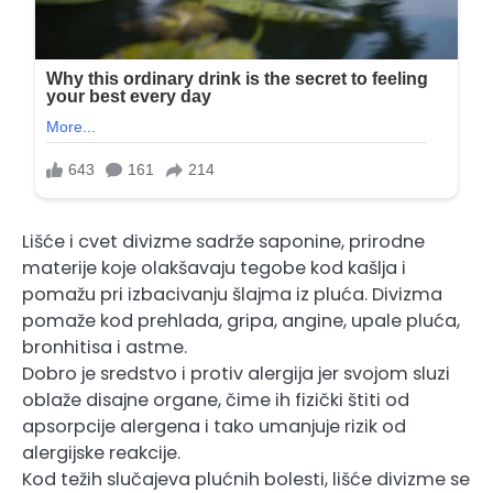
Lišće i cvet divizme sadrže saponine, prirodne
materije koje olakšavaju tegobe kod kašlja i
pomažu pri izbacivanju šlajma iz pluća. Divizma
pomaže kod prehlada, gripa, angine, upale pluća,
bronhitisa i astme.
Dobro je sredstvo i protiv alergija jer svojom sluzi
oblaže disajne organe, čime ih fizički štiti od
apsorpcije alergena i tako umanjuje rizik od
alergijske reakcije.
Kod težih slučajeva plućnih bolesti, lišće divizme se