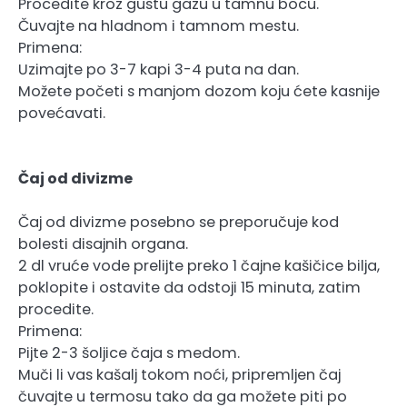
Procedite kroz gustu gazu u tamnu bocu.
Čuvajte na hladnom i tamnom mestu.
Primena:
Uzimajte po 3-7 kapi 3-4 puta na dan.
Možete početi s manjom dozom koju ćete kasnije
povećavati.
Čaj od divizme
Čaj od divizme posebno se preporučuje kod
bolesti disajnih organa.
2 dl vruće vode prelijte preko 1 čajne kašičice bilja,
poklopite i ostavite da odstoji 15 minuta, zatim
procedite.
Primena:
Pijte 2-3 šoljice čaja s medom.
Muči li vas kašalj tokom noći, pripremljen čaj
čuvajte u termosu tako da ga možete piti po