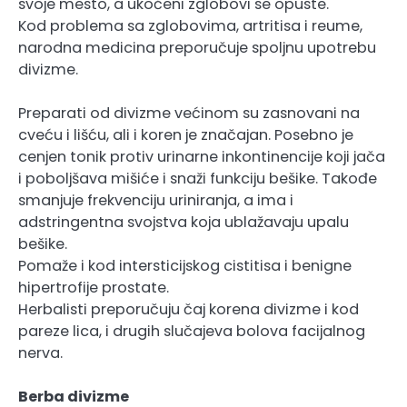
svoje mesto, a ukočeni zglobovi se opuste.
Kod problema sa zglobovima, artritisa i reume,
narodna medicina preporučuje spoljnu upotrebu
divizme.
Preparati od divizme većinom su zasnovani na
cveću i lišću, ali i koren je značajan. Posebno je
cenjen tonik protiv urinarne inkontinencije koji jača
i poboljšava mišiće i snaži funkciju bešike. Takođe
smanjuje frekvenciju uriniranja, a ima i
adstringentna svojstva koja ublažavaju upalu
bešike.
Pomaže i kod intersticijskog cistitisa i benigne
hipertrofije prostate.
Herbalisti preporučuju čaj korena divizme i kod
pareze lica, i drugih slučajeva bolova facijalnog
nerva.
Berba divizme