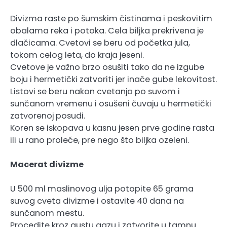
Divizma raste po šumskim čistinama i peskovitim
obalama reka i potoka. Cela biljka prekrivena je
dlačicama. Cvetovi se beru od početka jula,
tokom celog leta, do kraja jeseni.
Cvetove je važno brzo osušiti tako da ne izgube
boju i hermetički zatvoriti jer inače gube lekovitost.
Listovi se beru nakon cvetanja po suvom i
sunčanom vremenu i osušeni čuvaju u hermetički
zatvorenoj posudi.
Koren se iskopava u kasnu jesen prve godine rasta
ili u rano proleće, pre nego što biljka ozeleni.
Macerat divizme
U 500 ml maslinovog ulja potopite 65 grama
suvog cveta divizme i ostavite 40 dana na
sunčanom mestu.
Procedite kroz gustu gazu i zatvorite u tamnu