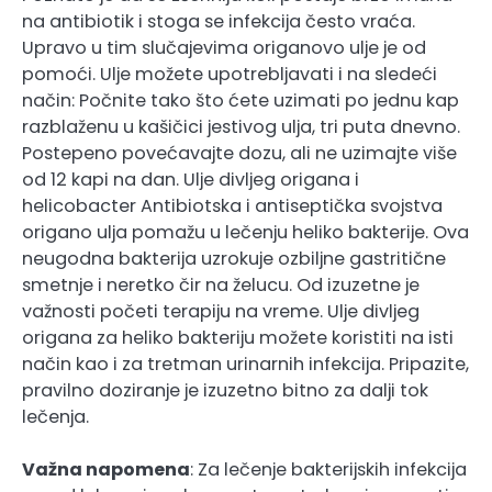
na antibiotik i stoga se infekcija često vraća.
Upravo u tim slučajevima origanovo ulje je od
pomoći. Ulje možete upotrebljavati i na sledeći
način: Počnite tako što ćete uzimati po jednu kap
razblaženu u kašičici jestivog ulja, tri puta dnevno.
Postepeno povećavajte dozu, ali ne uzimajte više
od 12 kapi na dan. Ulje divljeg origana i
helicobacter Antibiotska i antiseptička svojstva
origano ulja pomažu u lečenju heliko bakterije. Ova
neugodna bakterija uzrokuje ozbiljne gastritične
smetnje i neretko čir na želucu. Od izuzetne je
važnosti početi terapiju na vreme. Ulje divljeg
origana za heliko bakteriju možete koristiti na isti
način kao i za tretman urinarnih infekcija. Pripazite,
pravilno doziranje je izuzetno bitno za dalji tok
lečenja.
Važna napomena
: Za lečenje bakterijskih infekcija