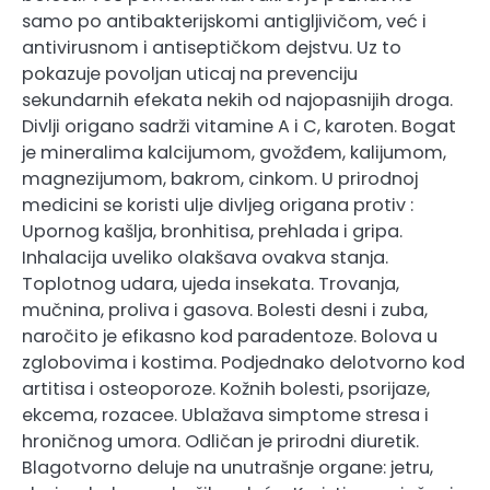
samo po antibakterijskomi antigljivičom, već i
antivirusnom i antiseptičkom dejstvu. Uz to
pokazuje povoljan uticaj na prevenciju
sekundarnih efekata nekih od najopasnijih droga.
Divlji origano sadrži vitamine A i C, karoten. Bogat
je mineralima kalcijumom, gvožđem, kalijumom,
magnezijumom, bakrom, cinkom. U prirodnoj
medicini se koristi ulje divljeg origana protiv :
Upornog kašlja, bronhitisa, prehlada i gripa.
Inhalacija uveliko olakšava ovakva stanja.
Toplotnog udara, ujeda insekata. Trovanja,
mučnina, proliva i gasova. Bolesti desni i zuba,
naročito je efikasno kod paradentoze. Bolova u
zglobovima i kostima. Podjednako delotvorno kod
artitisa i osteoporoze. Kožnih bolesti, psorijaze,
ekcema, rozacee. Ublažava simptome stresa i
hroničnog umora. Odličan je prirodni diuretik.
Blagotvorno deluje na unutrašnje organe: jetru,