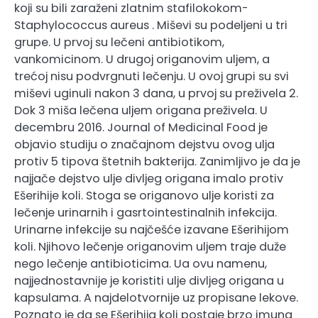
koji su bili zaraženi zlatnim stafilokokom-
Staphylococcus aureus . Miševi su podeljeni u tri
grupe. U prvoj su lečeni antibiotikom,
vankomicinom. U drugoj origanovim uljem, a
trećoj nisu podvrgnuti lečenju. U ovoj grupi su svi
miševi uginuli nakon 3 dana, u prvoj su preživela 2.
Dok 3 miša lečena uljem origana preživela. U
decembru 2016. Journal of Medicinal Food je
objavio studiju o značajnom dejstvu ovog ulja
protiv 5 tipova štetnih bakterija. Zanimljivo je da je
najjače dejstvo ulje divljeg origana imalo protiv
Ešerihije koli. Stoga se origanovo ulje koristi za
lečenje urinarnih i gasrtointestinalnih infekcija.
Urinarne infekcije su najčešće izavane Ešerihijom
koli. Njihovo lečenje origanovim uljem traje duže
nego lečenje antibioticima. Ua ovu namenu,
najjednostavnije je koristiti ulje divljeg origana u
kapsulama. A najdelotvornije uz propisane lekove.
Poznato je da se Ešerihija koli postaje brzo imuna