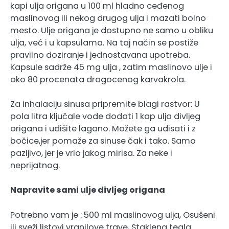
kapi ulja origana u 100 ml hladno ceđenog
maslinovog ili nekog drugog ulja i mazati bolno
mesto. Ulje origana je dostupno ne samo u obliku
ulja, već i u kapsulama. Na taj način se postiže
pravilno doziranje i jednostavana upotreba.
Kapsule sadrže 45 mg ulja , zatim maslinovo ulje i
oko 80 procenata dragocenog karvakrola.
Za inhalaciju sinusa pripremite blagi rastvor: U
pola litra ključale vode dodati 1 kap ulja divljeg
origana i udišite lagano. Možete ga udisati i z
bočice,jer pomaže za sinuse čak i tako. Samo
pazljivo, jer je vrlo jakog mirisa. Za neke i
neprijatnog.
Napravite sami ulje divljeg origana
Potrebno vam je : 500 ml maslinovog ulja, Osušeni
ili sveži listovi vranilove trave, Staklena tegla.