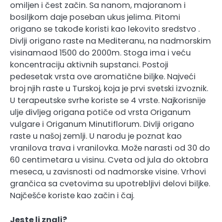
omiljen i čest začin. Sa nanom, majoranom i
bosiljkom daje poseban ukus jelima. Pitomi
origano se takođe koristi kao lekovito sredstvo .
Divlji origano raste na Mediteranu, na nadmorskim
visinamaod 1500 do 2000m. Stoga ima i veću
koncentraciju aktivnih supstanci. Postoji
pedesetak vrsta ove aromatične biljke. Najveći
broj njih raste u Turskoj, koja je prvi svetski izvoznik.
U terapeutske svrhe koriste se 4 vrste. Najkorisnije
ulje divljeg origana potiče od vrsta Origanum
vulgare i Origanum Minutiflorum. Divlji origano
raste u našoj zemlji. U narodu je poznat kao
vranilova trava i vranilovka. Može narasti od 30 do
60 centimetara u visinu. Cveta od jula do oktobra
meseca, u zavisnosti od nadmorske visine. Vrhovi
grančica sa cvetovima su upotrebljivi delovi biljke.
Najčešće koriste kao začin i čaj.
Jeste li znali?