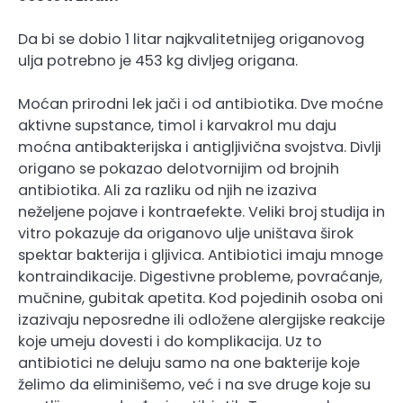
Da bi se dobio 1 litar najkvalitetnijeg origanovog
ulja potrebno je 453 kg divljeg origana.
Moćan prirodni lek jači i od antibiotika. Dve moćne
aktivne supstance, timol i karvakrol mu daju
moćna antibakterijska i antigljivična svojstva. Divlji
origano se pokazao delotvornijim od brojnih
antibiotika. Ali za razliku od njih ne izaziva
neželjene pojave i kontraefekte. Veliki broj studija in
vitro pokazuje da origanovo ulje uništava širok
spektar bakterija i gljivica. Antibiotici imaju mnoge
kontraindikacije. Digestivne probleme, povraćanje,
mučnine, gubitak apetita. Kod pojedinih osoba oni
izazivaju neposredne ili odložene alergijske reakcije
koje umeju dovesti i do komplikacija. Uz to
antibiotici ne deluju samo na one bakterije koje
želimo da eliminišemo, već i na sve druge koje su