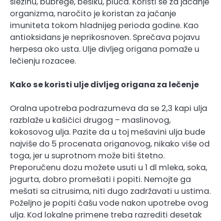
slezinu, bubrege, bešiku, pluća. Koristi se za jačanje
organizma, naročito je koristan za jačanje
imuniteta tokom hladnijeg perioda godine. Kao
antioksidans je neprikosnoven. Sprečava pojavu
herpesa oko usta. Ulje divljeg origana pomaže u
lečienju rozacee.
Kako se koristi ulje divljeg origana za lečenje
Oralna upotreba podrazumeva da se 2,3 kapi ulja
razblaže u kašičici drugog – maslinovog,
kokosovog ulja. Pazite da u toj mešavini ulja bude
najviše do 5 procenata origanovog, nikako više od
toga, jer u suprotnom može biti štetno.
Preporučenu dozu možete usuti u 1 dl mleka, soka,
jogurta, dobro promešati i popiti. Nemojte ga
mešati sa citrusima, niti dugo zadržavati u ustima.
Poželjno je popiti čašu vode nakon upotrebe ovog
ulja. Kod lokalne primene treba razrediti desetak