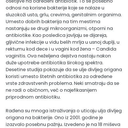
osetljive na određeni antibiotik. To se posebno
odnosi na korisne bakterije koje se nalaze u
sluzokoži usta, grlu, crevima, genitalnim organima.
Umesto dobrih bakterija na tim mestima
nastanjuju se drugi mikroorganizmi, otporni na
antibiotike. Kao posledica javljaju se dijareja,
gljivične infekcije u vidu belih mrlja u usnoj duplji, u
rektumu kod dece i u vagini kod žena – Candida
vaginitis. Ova neželjena dejstva nastaju nakon
duže upotrebe antibiotika širokog spektra.
Desetine studija pokazuje da se ulje divljeg origana
koristi umesto štetnih antibiotika za određene
vrste zdravstvenih problema. Neki smatraju da se
ne radi o običnom, već o najefikasnijem
priprodnom antibiotiku.
Rađena su mnoga istraživanja o uticaju ulja divljeg
origana na bakterije. Ono iz 2001. godine je
izazvalo posebnu pažnju. Izvedeno je na 18 miševa