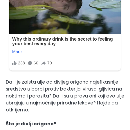
Da li je zaista ulje od divljeg origana najefikasnije
sredstvo u borbi protiv bakterija, virusa, gljivica na
noktima i parazita? Da li su u pravu oni koji ovo ulje
ubrajaju u najmoćnije prirodne lekove? Hajde da
otkrijemo.
Šta je divlji origano?