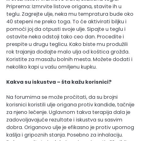
Priprema: Izmrvite listove origana, stavite ih u
teglu. Zagrejte ulje, neka mu tempratura bude oko
40 stepeni ne preko toga. To će aktivirati biljku i
pomoći joj da otpusti svoje ulje. Sipajte u teglu i
ostavite neka odstoji tako ceo dan. Procedite i
prespite u drugu teglicu. Kako biste mu produžili
rok trajanja dodajte malo ulja od koštica grožđa.
Koristite za masažu bolnih mesta. Možete dodati i
nekoliko kapi u vašu omiljenu kupku.
Kakva su iskustva – šta kažu korisnici?
Na forumima se može pročitati, da su brojni
korisnici koristili ulje origana protiv kandide, tačnije
za njeno lečenje. Uglavnom takva terapija dala je
zadovoljavajuće rezultate i iskustva su sasvim
dobra. Origanovo ulje je efikasno je protiv upornog
kašlja i gripoznih stanja. Posebno za inhalaciju.