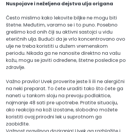
Nuspojave i neželjena dejstva ulja origana
Često mislimo kako lekovite biljke ne mogu biti
štetne. Međutim, varamo se i to puno. Posebno
grešimo kod onih čiji su aktivni sastojci u vidu
eteričnih ulja. Budući da je vrlo koncentrovano ovo
ulje ne treba koristiti u dužem vremenskom
periodu. Nikada ga ne nanosite direktno na vašu
kožu, mogu se javiti određene, štetne posledice po
zdravlje.
Važno pravilo! Uvek proverite jeste li ili ne alergični
na neki preparat. To ćete uraditi tako što ćete ga
naneti u tankom sloju na prevoju podlaktice,
najmanje 48 sati pre upotrebe. Pratite situaciju,
ako reakcija na koži izostane, slobodno možete
koristiti ovaj prirodni lek u suprotnom ga
zaobiđite.
Važnost pravilnog doziranja! Uvek ga razblažite i