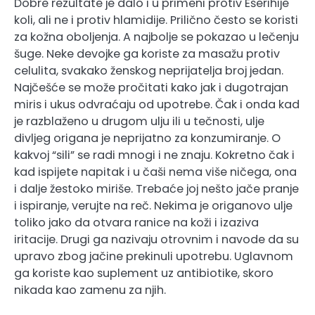
Dobre rezultate je dalo i u primeni protiv Ešerihije
koli, ali ne i protiv hlamidije. Prilično često se koristi
za kožna oboljenja. A najbolje se pokazao u lečenju
šuge. Neke devojke ga koriste za masažu protiv
celulita, svakako ženskog neprijatelja broj jedan.
Najčešće se može pročitati kako jak i dugotrajan
miris i ukus odvraćaju od upotrebe. Čak i onda kad
je razblaženo u drugom ulju ili u tečnosti, ulje
divljeg origana je neprijatno za konzumiranje. O
kakvoj “sili” se radi mnogi i ne znaju. Kokretno čak i
kad ispijete napitak i u čaši nema više ničega, ona
i dalje žestoko miriše. Trebaće joj nešto jače pranje
i ispiranje, verujte na reč. Nekima je origanovo ulje
toliko jako da otvara ranice na koži i izaziva
iritacije. Drugi ga nazivaju otrovnim i navode da su
upravo zbog jačine prekinuli upotrebu. Uglavnom
ga koriste kao suplement uz antibiotike, skoro
nikada kao zamenu za njih.