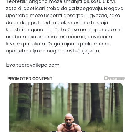
Teoretski origano može smanjiti glukozu u krvi,
zato dijabetičari treba da ga izbegavaju. Njegova
upotreba može usporiti apsorpciju gvožđa, tako
da oni koji pate od malokrvnosti ne trebaju
koristiti origano ulje. Takođe se ne preporučuje ni
osobama sa srčanim teškoćama, povišenim
krvnim pritiskom. Dugotrajna ili prekomerna
upotreba ulja od origana oštećuje jetru.
Izvor: zdravailepa.com