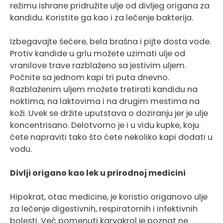
režimu ishrane pridružite ulje od divljeg origana za
kandidu. Koristite ga kao i za lečenje bakterija.
Izbegavajte šećere, bela brašna i pijte dosta vode.
Protiv kandide u grlu možete uzimati ulje od
vranilove trave razblaženo sa jestivim uljem.
Počnite sa jednom kapi tri puta dnevno.
Razblaženim uljem možete tretirati kandidu na
noktima, na laktovima i na drugim mestima na
koži. Uvek se držite uputstava o doziranju jer je ulje
koncentrisano. Delotvorno je i u vidu kupke, koju
ćete napraviti tako što ćete nekoliko kapi dodati u
vodu.
Divlji origano kao lek u prirodnoj medicini
Hipokrat, otac medicine, je koristio origanovo ulje
za lečenje digestivnih, respiratornih i infektivnih
bolesti. Već pomenuti karvakrol je poznat ne