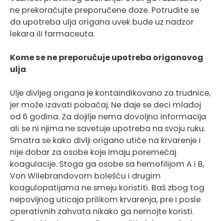
ne prekoračujte preporučene doze. Potrudite se
da upotreba ulja origana uvek bude uz nadzor
lekara ili farmaceuta.
Kome se ne preporučuje upotreba origanovog
ulja
Ulje divljeg origana je kontaindikovano za trudnice,
jer može izavati pobačaj. Ne daje se deci mlađoj
od 6 godina. Za dojilje nema dovoljno informacija
ali se ni njima ne savetuje upotreba na svoju ruku.
Smatra se kako divlji origano utiče na krvarenje i
nije dobar za osobe koje imaju poremećaj
koagulacije. Stoga ga osobe sa hemofilijom A i B,
Von Wilebrandovom bolešću i drugim
koagulopatijama ne smeju koristiti. Baš zbog tog
nepovljnog uticaja prilikom krvarenja, pre i posle
operativnih zahvata nikako ga nemojte koristi.