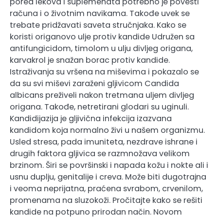
pored lekova i suplemenata potrebno je povesti
računa i o životnim navikama. Takođe uvek se
trebate pridžavati saveta stručnjaka. Kako se
koristi origanovo ulje protiv kandide Udružen sa
antifungicidom, timolom u ulju divljeg origana,
karvakrol je snažan borac protiv kandide.
Istraživanja su vršena na miševima i pokazalo se
da su svi miševi zaraženi gljivicom Candida
albicans preživeli nakon tretmana uljem divljeg
origana. Takođe, netretirani glodari su uginuli.
Kandidijazija je gljivična infekcija izazvana
kandidom koja normalno živi u našem organizmu.
Usled stresa, pada imuniteta, nezdrave ishrane i
drugih faktora gljivica se razmnožava velikom
brzinom. Širi se površinski i napada kožu i nokte ali i
usnu duplju, genitalije i creva. Može biti dugotrajna
i veoma neprijatna, praćena svrabom, crvenilom,
promenama na sluzokoži. Pročitajte kako se rešiti
kandide na potpuno prirodan način. Novom