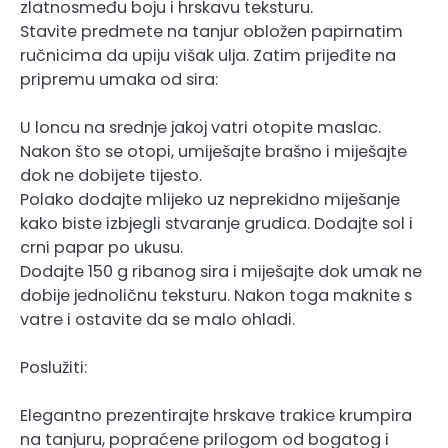
zlatnosmeđu boju i hrskavu teksturu.
Stavite predmete na tanjur obložen papirnatim
ručnicima da upiju višak ulja. Zatim prijeđite na
pripremu umaka od sira:
U loncu na srednje jakoj vatri otopite maslac.
Nakon što se otopi, umiješajte brašno i miješajte
dok ne dobijete tijesto.
Polako dodajte mlijeko uz neprekidno miješanje
kako biste izbjegli stvaranje grudica. Dodajte sol i
crni papar po ukusu.
Dodajte 150 g ribanog sira i miješajte dok umak ne
dobije jednoličnu teksturu. Nakon toga maknite s
vatre i ostavite da se malo ohladi.
Poslužiti:
Elegantno prezentirajte hrskave trakice krumpira
na tanjuru, popraćene prilogom od bogatog i