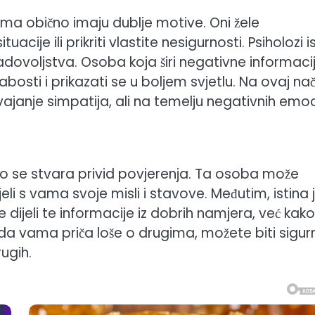
ugima obično imaju dublje motive. Oni žele
acije ili prikriti vlastite nesigurnosti. Psiholozi is
dovoljstva. Osoba koja širi negativne informaci
bosti i prikazati se u boljem svjetlu. Na ovaj nač
ajanje simpatija, ali na temelju negativnih emoc
to se stvara privid povjerenja. Ta osoba može
li s vama svoje misli i stavove. Međutim, istina 
dijeli te informacije iz dobrih namjera, već kako
 kada vama priča loše o drugima, možete biti sigur
ugih.