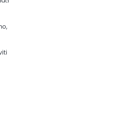
nači
no,
iti