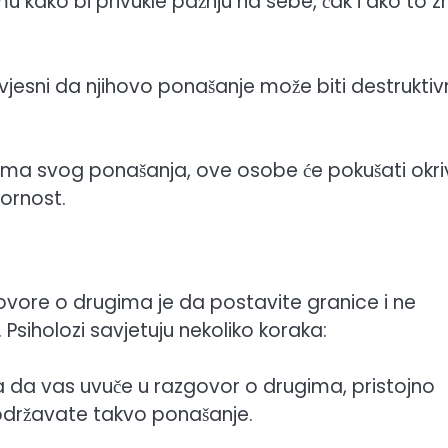
 kako bi privukle pažnju na sebe, čak i ako to z
vjesni da njihovo ponašanje može biti destruktiv
ma svog ponašanja, ove osobe će pokušati okriv
ornost.
e govore o drugima je da postavite granice i ne
Psiholozi savjetuju nekoliko koraka:
 da vas uvuče u razgovor o drugima, pristojno
podržavate takvo ponašanje.