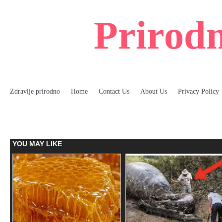
Skip
to
Prirodn
content
Zdravlje prirodno
Home
Contact Us
About Us
Privacy Policy