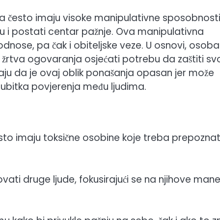
ja često imaju visoke manipulativne sposobnosti
uaciju i postati centar pažnje. Ova manipulativna
 odnose, pa čak i obiteljske veze. U osnovi, osoba
 žrtva ogovaranja osjećati potrebu da zaštiti sv
aju da je ovaj oblik ponašanja opasan jer može
 gubitka povjerenja među ljudima.
esto imaju toksične osobine koje treba prepoznati
ati druge ljude, fokusirajući se na njihove mane