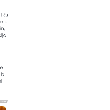
tiču
je o
in,
ija.
je
 bi
ni