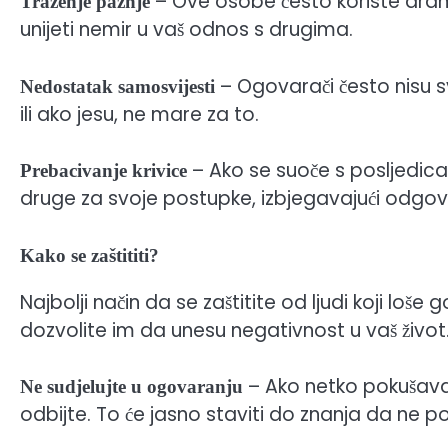
– Ove osobe često koriste dramu
Traženje pažnje
unijeti nemir u vaš odnos s drugima.
– Ogovarači često nisu s
Nedostatak samosvijesti
ili ako jesu, ne mare za to.
– Ako se suoče s posljedica
Prebacivanje krivice
druge za svoje postupke, izbjegavajući odgov
Kako se zaštititi?
Najbolji način da se zaštitite od ljudi koji loš
dozvolite im da unesu negativnost u vaš život. 
– Ako netko pokušava
Ne sudjelujte u ogovaranju
odbijte. To će jasno staviti do znanja da ne 