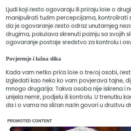
Ljudi koji često ogovaraju ili pričaju loše o dr
manipulirati tuđim percepcijama, kontrolirati situ
da je ogovaranje često odraz unutarnjeg neza
drugima, pokušava skrenuti pažnju sa svojih sla
ogovaranje postaje sredstvo za kontrolu i osv
Povjerenje i lažna slika
Kada vam netko priča loše o trećoj osobi, čes
izgledati kao neko ko vam povjerava tajne, dije
mnogo drugačija. Takva osoba nije iskrena i ne 
unijela nemir, podjelu ili kontrolu. U trenutku
da i o vama na sličan način govori u društvu dr