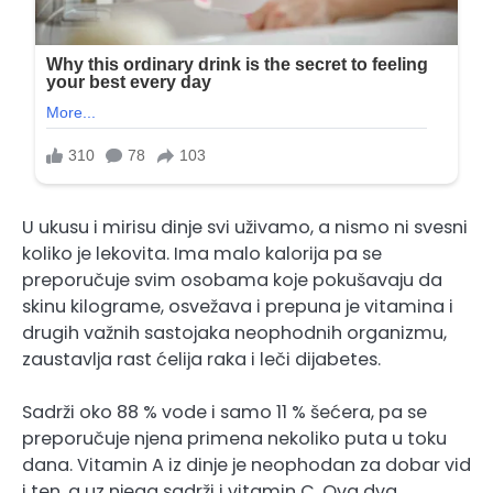
U ukusu i mirisu dinje svi uživamo, a nismo ni svesni
koliko je lekovita. Ima malo kalorija pa se
preporučuje svim osobama koje pokušavaju da
skinu kilograme, osvežava i prepuna je vitamina i
drugih važnih sastojaka neophodnih organizmu,
zaustavlja rast ćelija raka i leči dijabetes.
Sadrži oko 88 % vode i samo 11 % šećera, pa se
preporučuje njena primena nekoliko puta u toku
dana. Vitamin A iz dinje je neophodan za dobar vid
i ten, a uz njega sadrži i vitamin C. Ova dva