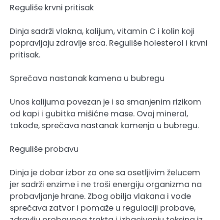
Reguliše krvni pritisak
Dinja sadrži vlakna, kalijum, vitamin C i kolin koji
popravljaju zdravlje srca. Reguliše holesterol i krvni
pritisak.
Sprečava nastanak kamena u bubregu
Unos kalijuma povezan je i sa smanjenim rizikom
od kapi i gubitka mišićne mase. Ovaj mineral,
takođe, sprečava nastanak kamenja u bubregu.
Reguliše probavu
Dinja je dobar izbor za one sa osetljivim želucem
jer sadrži enzime i ne troši energiju organizma na
probavljanje hrane. Zbog obilja vlakana i vode
sprečava zatvor i pomaže u regulaciji probave,
zdravlju probavnog trakta i izbacivanju toksina iz