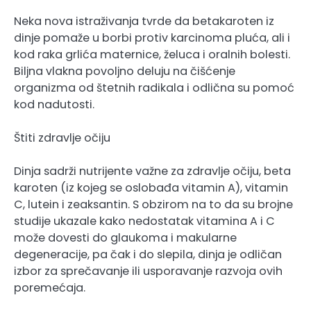
Neka nova istraživanja tvrde da betakaroten iz
dinje pomaže u borbi protiv karcinoma pluća, ali i
kod raka grlića maternice, želuca i oralnih bolesti.
Biljna vlakna povoljno deluju na čišćenje
organizma od štetnih radikala i odlična su pomoć
kod nadutosti.
Štiti zdravlje očiju
Dinja sadrži nutrijente važne za zdravlje očiju, beta
karoten (iz kojeg se oslobađa vitamin A), vitamin
C, lutein i zeaksantin. S obzirom na to da su brojne
studije ukazale kako nedostatak vitamina A i C
može dovesti do glaukoma i makularne
degeneracije, pa čak i do slepila, dinja je odličan
izbor za sprečavanje ili usporavanje razvoja ovih
poremećaja.