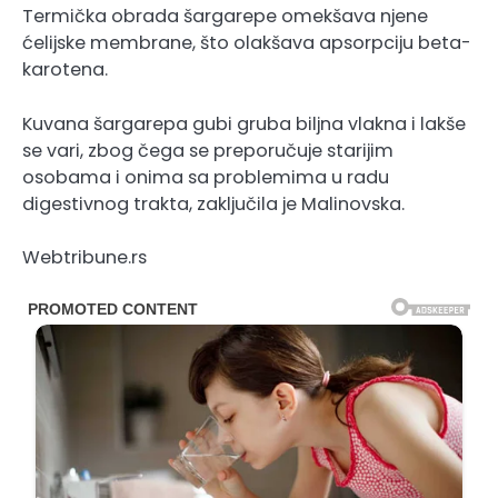
Termička obrada šargarepe omekšava njene
ćelijske membrane, što olakšava apsorpciju beta-
karotena.
Kuvana šargarepa gubi gruba biljna vlakna i lakše
se vari, zbog čega se preporučuje starijim
osobama i onima sa problemima u radu
digestivnog trakta, zaključila je Malinovska.
Webtribune.rs