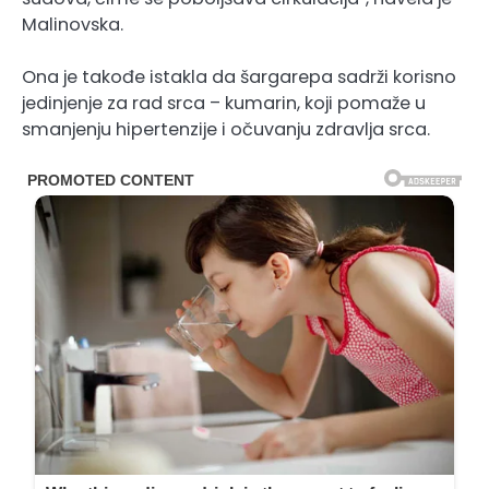
Malinovska.
Ona je takođe istakla da šargarepa sadrži korisno
jedinjenje za rad srca – kumarin, koji pomaže u
smanjenju hipertenzije i očuvanju zdravlja srca.