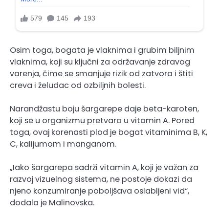
Osim toga, bogata je vlaknima i grubim biljnim
vlaknima, koji su ključni za održavanje zdravog
varenja, čime se smanjuje rizik od zatvora i štiti
creva i želudac od ozbiljnih bolesti.
Narandžastu boju šargarepe daje beta-karoten,
koji se u organizmu pretvara u vitamin A. Pored
toga, ovaj korenasti plod je bogat vitaminima B, K,
C, kalijumom i manganom.
„Iako šargarepa sadrži vitamin A, koji je važan za
razvoj vizuelnog sistema, ne postoje dokazi da
njeno konzumiranje poboljšava oslabljeni vid“,
dodala je Malinovska.