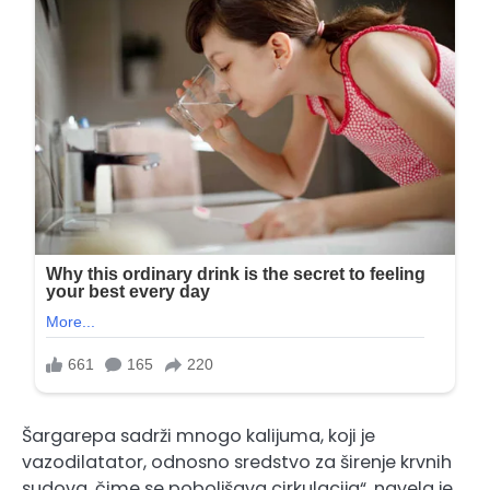
Šargarepa sadrži mnogo kalijuma, koji je
vazodilatator, odnosno sredstvo za širenje krvnih
sudova, čime se poboljšava cirkulacija“, navela je