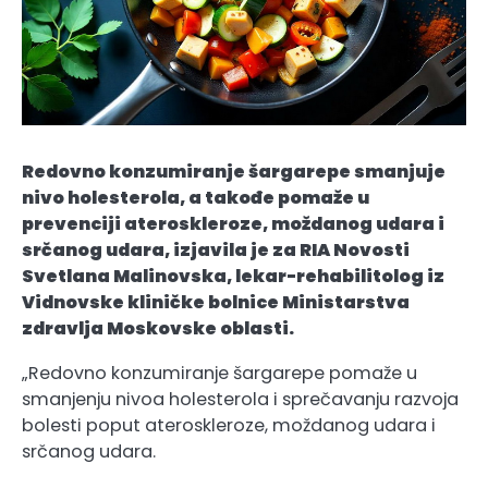
Redovno konzumiranje šargarepe smanjuje
nivo holesterola, a takođe pomaže u
prevenciji ateroskleroze, moždanog udara i
srčanog udara, izjavila je za RIA Novosti
Svetlana Malinovska, lekar-rehabilitolog iz
Vidnovske kliničke bolnice Ministarstva
zdravlja Moskovske oblasti.
„Redovno konzumiranje šargarepe pomaže u
smanjenju nivoa holesterola i sprečavanju razvoja
bolesti poput ateroskleroze, moždanog udara i
srčanog udara.