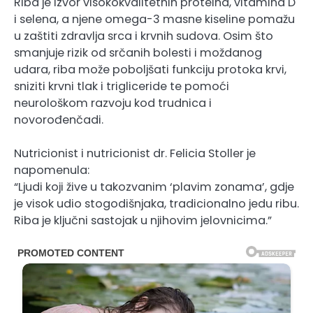
Riba je izvor visokokvalitetnih proteina, vitamina D
i selena, a njene omega-3 masne kiseline pomažu
u zaštiti zdravlja srca i krvnih sudova. Osim što
smanjuje rizik od srčanih bolesti i moždanog
udara, riba može poboljšati funkciju protoka krvi,
sniziti krvni tlak i trigliceride te pomoći
neurološkom razvoju kod trudnica i
novorođenčadi.
Nutricionist i nutricionist dr. Felicia Stoller je
napomenula:
“Ljudi koji žive u takozvanim ‘plavim zonama’, gdje
je visok udio stogodišnjaka, tradicionalno jedu ribu.
Riba je ključni sastojak u njihovim jelovnicima.”