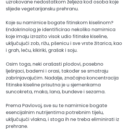
uzrokovane nedostatkom željeza kod osoba koje
slijede vegetarijansku prehranu.
Koje su namirnice bogate fitinskom kiselinom?
Endokrinolog je identificirao nekoliko namirnica
koje imaju izrazito visok udio fitinske kiseline,
uključujući zob, rižu, pšenicu i sve vrste žitarica, kao
i grah, leću, kikiriki, grašak i soju.
Osim toga, neki orašasti plodovi, posebno
lješnjaci, bademi i orasi, također se smatraju
zabrinjavajućim. Nadalje, značajna koncentracija
fitinske kiseline prisutna je u sjemenkama
suncokreta, maka, lana, bundeve i sezama.
Prema Pavlovoj, sve su te namirnice bogate
esencijalnim nutrijentima potrebnim tijelu,
uključujući vlakna, i stoga ih ne treba eliminirati iz
prehrane.