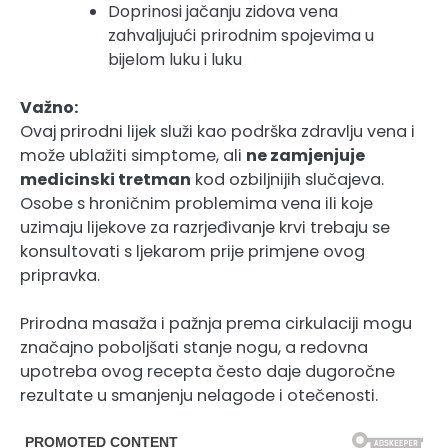
Doprinosi jačanju zidova vena
zahvaljujući prirodnim spojevima u
bijelom luku i luku
Važno:
Ovaj prirodni lijek služi kao podrška zdravlju vena i
može ublažiti simptome, ali
ne zamjenjuje
medicinski tretman
kod ozbiljnijih slučajeva.
Osobe s hroničnim problemima vena ili koje
uzimaju lijekove za razrjeđivanje krvi trebaju se
konsultovati s ljekarom prije primjene ovog
pripravka.
Prirodna masaža i pažnja prema cirkulaciji mogu
značajno poboljšati stanje nogu, a redovna
upotreba ovog recepta često daje dugoročne
rezultate u smanjenju nelagode i otečenosti.