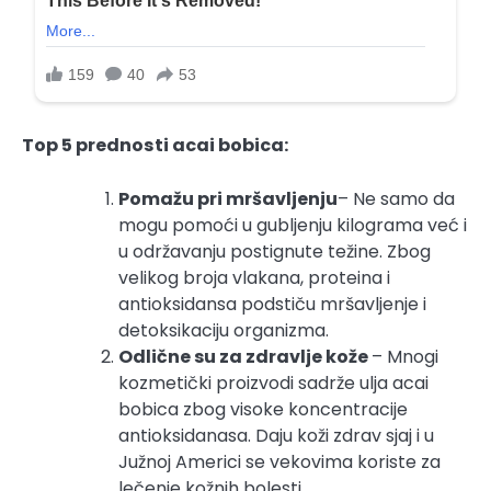
Top 5 prednosti acai bobica:
Pomažu pri mršavljenju
– Ne samo da
mogu pomoći u gubljenju kilograma već i
u održavanju postignute težine. Zbog
velikog broja vlakana, proteina i
antioksidansa podstiču mršavljenje i
detoksikaciju organizma.
Odlične su za zdravlje kože
– Mnogi
kozmetički proizvodi sadrže ulja acai
bobica zbog visoke koncentracije
antioksidanasa. Daju koži zdrav sjaj i u
Južnoj Americi se vekovima koriste za
lečenje kožnih bolesti.