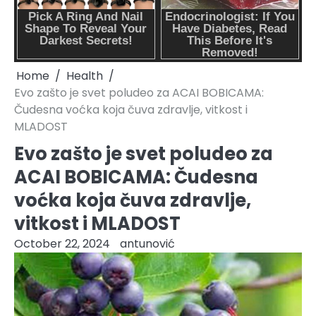
Home
Health
Evo zašto je svet poludeo za ACAI BOBICAMA:
Čudesna voćka koja čuva zdravlje, vitkost i
MLADOST
Evo zašto je svet poludeo za
ACAI BOBICAMA: Čudesna
voćka koja čuva zdravlje,
vitkost i MLADOST
October 22, 2024
antunović