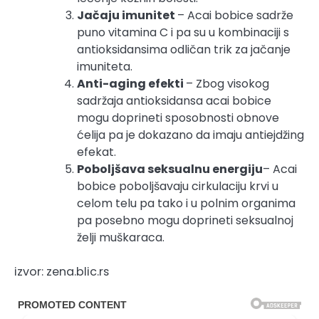
Jačaju imunitet
– Acai bobice sadrže
puno vitamina C i pa su u kombinaciji s
antioksidansima odličan trik za jačanje
imuniteta.
Anti-aging efekti
– Zbog visokog
sadržaja antioksidansa acai bobice
mogu doprineti sposobnosti obnove
ćelija pa je dokazano da imaju antiejdžing
efekat.
Poboljšava seksualnu energiju
– Acai
bobice poboljšavaju cirkulaciju krvi u
celom telu pa tako i u polnim organima
pa posebno mogu doprineti seksualnoj
želji muškaraca.
izvor: zena.blic.rs