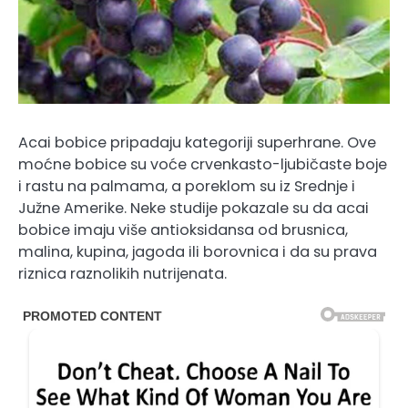
Acai bobice pripadaju kategoriji superhrane. Ove
moćne bobice su voće crvenkasto-ljubičaste boje
i rastu na palmama, a poreklom su iz Srednje i
Južne Amerike. Neke studije pokazale su da acai
bobice imaju više antioksidansa od brusnica,
malina, kupina, jagoda ili borovnica i da su prava
riznica raznolikih nutrijenata.