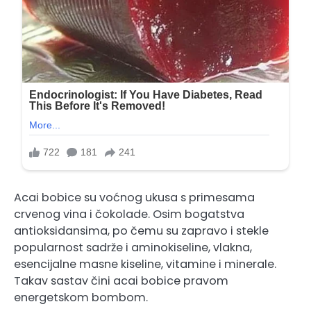
Acai bobice su voćnog ukusa s primesama
crvenog vina i čokolade. Osim bogatstva
antioksidansima, po čemu su zapravo i stekle
popularnost sadrže i aminokiseline, vlakna,
esencijalne masne kiseline, vitamine i minerale.
Takav sastav čini acai bobice pravom
energetskom bombom.