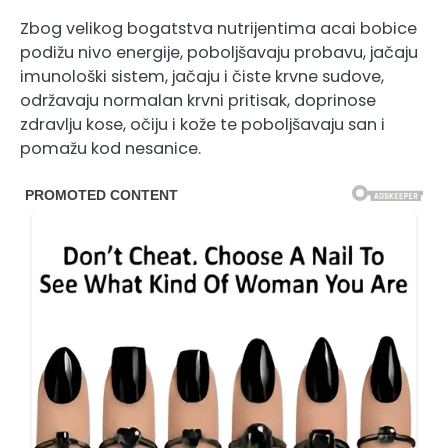
Zbog velikog bogatstva nutrijentima acai bobice
podižu nivo energije, poboljšavaju probavu, jačaju
imunološki sistem, jačaju i čiste krvne sudove,
održavaju normalan krvni pritisak, doprinose
zdravlju kose, očiju i kože te poboljšavaju san i
pomažu kod nesanice.