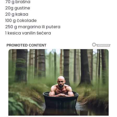
70 g brašna
20g gustine
20 g kakaa
100 g čokolade
250 g margarina ili putera
1 kesica vanilin šećera