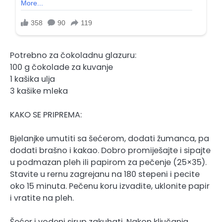
Potrebno za čokoladnu glazuru:
100 g čokolade za kuvanje
1 kašika ulja
3 kašike mleka
KAKO SE PRIPREMA:
Bjelanjke umutiti sa šećerom, dodati žumanca, pa
dodati brašno i kakao. Dobro promiješajte i sipajte
u podmazan pleh ili papirom za pečenje (25×35).
Stavite u rernu zagrejanu na 180 stepeni i pecite
oko 15 minuta. Pečenu koru izvadite, uklonite papir
i vratite na pleh.
Šećer i vodeni sirup zakuhati. Nakon ključanja